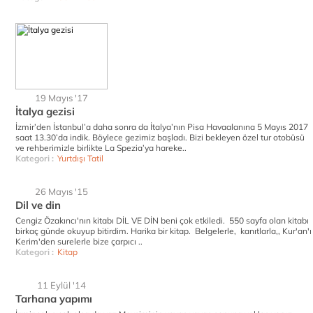
19 Mayıs '17
İtalya gezisi
İzmir’den İstanbul’a daha sonra da İtalya’nın Pisa Havaalanına 5 Mayıs 2017
saat 13.30’da indik. Böylece gezimiz başladı. Bizi bekleyen özel tur otobüsü
ve rehberimizle birlikte La Spezia’ya hareke..
Kategori :
Yurtdışı Tatil
26 Mayıs '15
Dil ve din
Cengiz Özakıncı'nın kitabı DİL VE DİN beni çok etkiledi. 550 sayfa olan kitabı
birkaç günde okuyup bitirdim. Harika bir kitap. Belgelerle, kanıtlarla,, Kur'an'ı
Kerim'den surelerle bize çarpıcı ..
Kategori :
Kitap
11 Eylül '14
Tarhana yapımı