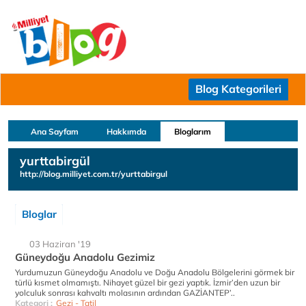
Blog Kategorileri
Ana Sayfam
Hakkımda
Bloglarım
yurttabirgül
http://blog.milliyet.com.tr/yurttabirgul
Bloglar
03 Haziran '19
Güneydoğu Anadolu Gezimiz
Yurdumuzun Güneydoğu Anadolu ve Doğu Anadolu Bölgelerini görmek bir
türlü kısmet olmamıştı. Nihayet güzel bir gezi yaptık. İzmir’den uzun bir
yolculuk sonrası kahvaltı molasının ardından GAZİANTEP’..
Kategori :
Gezi - Tatil