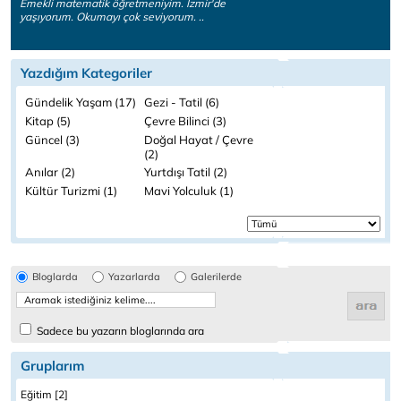
Emekli matematik öğretmeniyim. İzmir'de
yaşıyorum. Okumayı çok seviyorum. ..
Yazdığım Kategoriler
Gündelik Yaşam (17)
Gezi - Tatil (6)
Kitap (5)
Çevre Bilinci (3)
Güncel (3)
Doğal Hayat / Çevre
(2)
Anılar (2)
Yurtdışı Tatil (2)
Kültür Turizmi (1)
Mavi Yolculuk (1)
Bloglarda
Yazarlarda
Galerilerde
Sadece bu yazarın bloglarında ara
Gruplarım
Eğitim [2]