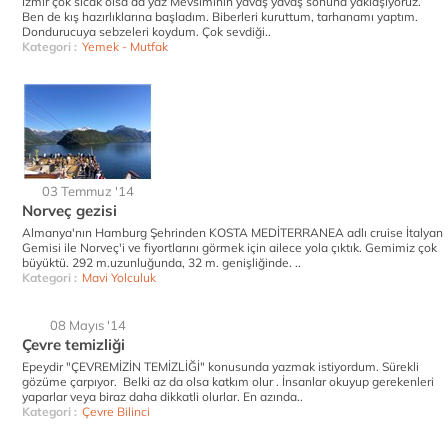
İzmir çok sıcak olsa da yaz Mevsiminin yavaş yavaş sonuna yaklaşıyoruz.
Ben de kış hazırlıklarına başladım. Biberleri kuruttum, tarhanamı yaptım.
Dondurucuya sebzeleri koydum. Çok sevdiği..
Kategori :
Yemek - Mutfak
03 Temmuz '14
Norveç gezisi
Almanya'nın Hamburg Şehrinden KOSTA MEDİTERRANEA adlı cruise İtalyan
Gemisi ile Norveç'i ve fiyortlarını görmek için ailece yola çıktık. Gemimiz çok
büyüktü. 292 m.uzunluğunda, 32 m. genişliğinde. ..
Kategori :
Mavi Yolculuk
08 Mayıs '14
Çevre temizliği
Epeydir "ÇEVREMİZİN TEMİZLİĞİ" konusunda yazmak istiyordum. Sürekli
gözüme çarpıyor. Belki az da olsa katkım olur . İnsanlar okuyup gerekenleri
yaparlar veya biraz daha dikkatli olurlar. En azında..
Kategori :
Çevre Bilinci