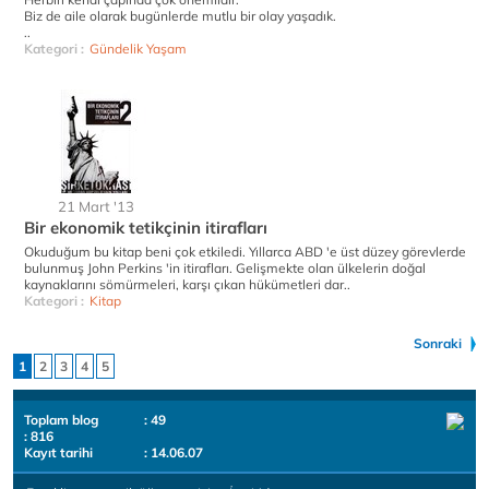
Biz de aile olarak bugünlerde mutlu bir olay yaşadık.
..
Kategori :
Gündelik Yaşam
21 Mart '13
Bir ekonomik tetikçinin itirafları
Okuduğum bu kitap beni çok etkiledi. Yıllarca ABD 'e üst düzey görevlerde
bulunmuş John Perkins 'in itirafları. Gelişmekte olan ülkelerin doğal
kaynaklarını sömürmeleri, karşı çıkan hükümetleri dar..
Kategori :
Kitap
Sonraki
1
2
3
4
5
Toplam blog
: 49
: 816
Kayıt tarihi
: 14.06.07