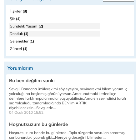
İlişkiler
(8)
Şiir
(4)
Gündelik Yaşam
(2)
Dostluk
(1)
Gelenekler
(1)
Güncel
(1)
Yorumlarım
Bu ben değilim sanki
Sevgili Bandana üzülerek mi söyleyeyim, sevinerekmi bilemiyorum.İç
yolculuğuna başlamış görünüyorsun.Ama unutmaki ilerledikçe
derinlere farklı hırpalanmalar yaşayabilirsin.Ama en sevindirici tarafı
şu: Yolculuğu tamamladığında BEN'im ARTIK!
diyebileceksin...Sevgilerle...
04 Ocak 2010 15:52
Hoşnutsuzum bu günlerde
Hoşnutsuzum bende bu günlerde...Tıpkı rüzgarda savrulan sararmış
sonbahardaki yaprak gibi...Nereye gideceğini bilmeden...