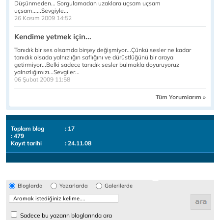
Düşünmeden... Sorgulamadan uzaklara uçsam uçsam
uçsam......Sevgiyle...
26 Kasım 2009 14:52
Kendime yetmek için...
Tanıdık bir ses olsamda birşey değişmiyor...Çünkü sesler ne kadar
tanıdık olsada yalnızlığın saflığını ve dürüstlüğünü bir araya
getirmiyor...Belki sadece tanıdık sesler bulmakla doyuruyoruz
yalnızlığımızı...Sevgiler...
06 Şubat 2009 11:58
Tüm Yorumlarım »
Toplam blog
: 17
: 479
Kayıt tarihi
: 24.11.08
Bloglarda
Yazarlarda
Galerilerde
Sadece bu yazarın bloglarında ara