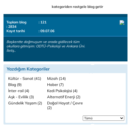
kategoriden rastgele blog getir
Toplam blog
: 121
: 2834
Kayıt tarihi
: 09.07.06
Başkentte doğmuşum ve orada gidilecek tüm
okullara gitmişim: ODTÜ-Psikoloji ve Ankara Üni.
İletiş..
Yazdığım Kategoriler
Kültür - Sanat (41)
Mizah (14)
Blog (9)
Haber (7)
İnter-rail (4)
Kedi Psikolojisi (4)
Aşk - Evlilik (3)
Alternatif Enerji (2)
Gündelik Yaşam (2)
Doğal Hayat / Çevre
(2)