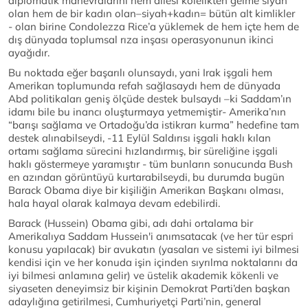
diplomatik manevralarını hem ailesi kölelikten gelme siyah
olan hem de bir kadın olan–siyah+kadın= bütün alt kimlikler
- olan birine Condolezza Rice’a yüklemek de hem içte hem de
dış dünyada toplumsal rıza inşası operasyonunun ikinci
ayağıdır.
Bu noktada eğer başarılı olunsaydı, yani Irak işgali hem
Amerikan toplumunda refah sağlasaydı hem de dünyada
Abd politikaları geniş ölçüde destek bulsaydı –ki Saddam’ın
idamı bile bu inancı oluşturmaya yetmemiştir- Amerika’nın
“barışı sağlama ve Ortadoğu’da istikrarı kurma” hedefine tam
destek alınabilseydi, -11 Eylül Saldırısı işgali haklı kılan
ortamı sağlama sürecini hızlandırmış, bir süreliğine işgali
haklı göstermeye yaramıştır - tüm bunların sonucunda Bush
en azından görüntüyü kurtarabilseydi, bu durumda bugün
Barack Obama diye bir kişiliğin Amerikan Başkanı olması,
hala hayal olarak kalmaya devam edebilirdi.
Barack (Hussein) Obama gibi, adı dahi ortalama bir
Amerikalıya Saddam Hussein'i anımsatacak (ve her tür espri
konusu yapılacak) bir avukatın (yasaları ve sistemi iyi bilmesi
kendisi için ve her konuda işin içinden sıyrılma noktalarını da
iyi bilmesi anlamına gelir) ve üstelik akademik kökenli ve
siyaseten deneyimsiz bir kişinin Demokrat Parti’den başkan
adaylığına getirilmesi, Cumhuriyetçi Parti’nin, general