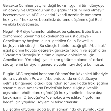
Gerçekte Cumhuıriyetçiler değil Irak’ın işgalini tüm dünyaya
anlatmayı ve Ortadoğu’nun bu işgale “rızasını inşa etmeyi”
beceremeyen ve ABD devletini “kendi nezdinde tamamen
haklıyken” haksız ve beceriksiz duruma düşüren oğul Bush
ve ekibi kaybetmiştir.
Negatif-PR diye tanımlanabilecek bu çalışma, Baba Bush
zamanında Savunma Bakanlığında en üst düzeye -
Genelkurmay başkanlığı'na- getirilen Colin Powell’la
başlayan bir süreçtir. Bu süreçte hatırlanacağı gibi Abd, Irak’ı
işgal planını hayata geçirerek gerçekte "saldırı ve işgal" olan
“Savunma Stratejisi”nin tüm dünyaya anlatılması için
Amerika’nın "Ortadoğu’ya istikrar götürme planının" askeri
stratejilerini bir siyahi generale yaptırmayı doğru bulmuştu.
Bugün ABD seçimini kazanan Obama’dan kökenleri itibariyle
daha siyah olan Powell, Abd ordusunda en üst düzeye
gelmiş bir general olarak başından sonuna kadar Irak işgalini
savunmuş ve Amerikan Devleti’nin kendisi için güvenlik
açısından tehdit olarak gördüğü Irak yönetimini devre dışı
bırakmanın Ortadoğu’ya “demokrasi ve istikrar” götürme
hedefi için yapıldığı söylemini tekrarlamıştır.
Bu işgalin altyapısı Baba Bush zamanında oluşturulduktan