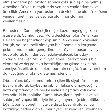
etmiş yönetim politikaları sonucu çöküşün eşiğine gelmiş
Amerikan Rüyası’nı toplumda yeniden canlandırmak ve
öncelikle Amerikan yurttaşlarının devletlerine olan “rıza”sının
yeniden üretilmesi ve devlete olan inançlarının
yenilenmesidir.
Bu nedenle Cumhuriyetçiler eğer kazanmayı gerçekten
isteselerdi, Cumhuriyetçi Parti destekçisi olan Amerikan
Devleti’nin başat iktidar yapısının, 46 yaşında kökenleri
karışık, adı sanı belli olmayan bir Obama’nın karşısına
pekala onun kadar genç, dinamik, söylemi başarılı ve iyi bir
hatip olarak tüm dünyayı etkileyebilecek bir aday
çıkarabilecekken McCain’i yeğlemesi, berbat olmuş bir
ekonomi ve dış politika bataklığından çıkma riskini bir
zenciye, üstelik de demokrat partinin en güçlü adayının tam
da kucağına bırakmak istemesindendir.
Obama’nın, büyük umutlarla seçilen ilk siyah Amerikan
Başkanı olarak kaybetme gibi bir lüksü olamayacağı için
hata yapmamaya ve her kesimle uzlaşmaya çalışacağı
kesindir- ki bu politika Cumhuriyetçilerin “şahin, avcı ve
saldırgan” yapısı itibariyle ihtiyaç duymadığı bir politikadır.
Eğer Obama yönetimi içte ve dışta başarılı olursa, bu
bataklığa neden olan Cumhuriyetçiler kendileri üzerinden