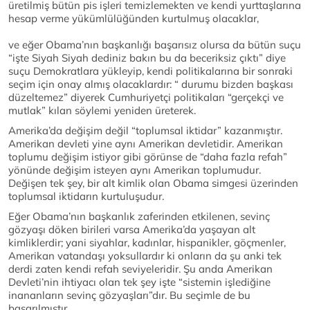
üretilmiş bütün pis işleri temizlemekten ve kendi yurttaşlarına
hesap verme yükümlülüğünden kurtulmuş olacaklar,
ve eğer Obama’nın başkanlığı başarısız olursa da bütün suçu
“işte Siyah Siyah dediniz bakın bu da beceriksiz çıktı” diye
suçu Demokratlara yükleyip, kendi politikalarına bir sonraki
seçim için onay almış olacaklardır: “ durumu bizden başkası
düzeltemez” diyerek Cumhuriyetçi politikaları “gerçekçi ve
mutlak” kılan söylemi yeniden üreterek.
Amerika’da değişim değil “toplumsal iktidar” kazanmıştır.
Amerikan devleti yine aynı Amerikan devletidir. Amerikan
toplumu değişim istiyor gibi görünse de “daha fazla refah”
yönünde değişim isteyen aynı Amerikan toplumudur.
Değişen tek şey, bir alt kimlik olan Obama simgesi üzerinden
toplumsal iktidarın kurtuluşudur.
Eğer Obama’nın başkanlık zaferinden etkilenen, sevinç
gözyaşı döken birileri varsa Amerika’da yaşayan alt
kimliklerdir; yani siyahlar, kadınlar, hispanikler, göçmenler,
Amerikan vatandaşı yoksullardır ki onların da şu anki tek
derdi zaten kendi refah seviyeleridir. Şu anda Amerikan
Devleti’nin ihtiyacı olan tek şey işte “sistemin işlediğine
inananların sevinç gözyaşları”dır. Bu seçimle de bu
başarılmıştır.