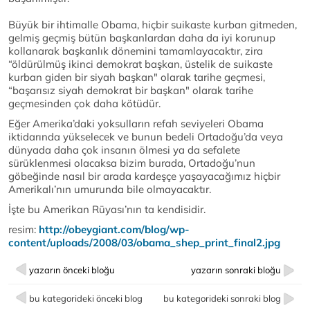
Büyük bir ihtimalle Obama, hiçbir suikaste kurban gitmeden,
gelmiş geçmiş bütün başkanlardan daha da iyi korunup
kollanarak başkanlık dönemini tamamlayacaktır, zira
“öldürülmüş ikinci demokrat başkan, üstelik de suikaste
kurban giden bir siyah başkan" olarak tarihe geçmesi,
“başarısız siyah demokrat bir başkan" olarak tarihe
geçmesinden çok daha kötüdür.
Eğer Amerika’daki yoksulların refah seviyeleri Obama
iktidarında yükselecek ve bunun bedeli Ortadoğu’da veya
dünyada daha çok insanın ölmesi ya da sefalete
sürüklenmesi olacaksa bizim burada, Ortadoğu’nun
göbeğinde nasıl bir arada kardeşçe yaşayacağımız hiçbir
Amerikalı’nın umurunda bile olmayacaktır.
İşte bu Amerikan Rüyası’nın ta kendisidir.
resim:
http://obeygiant.com/blog/wp-
content/uploads/2008/03/obama_shep_print_final2.jpg
yazarın önceki bloğu
yazarın sonraki bloğu
bu kategorideki önceki blog
bu kategorideki sonraki blog