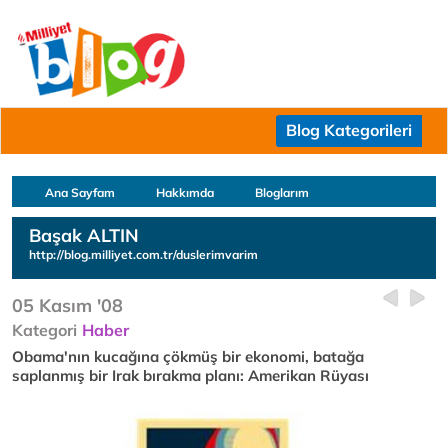
Blog Kategorileri
Ana Sayfam
Hakkımda
Bloglarım
Başak ALTIN
http://blog.milliyet.com.tr/duslerimvarim
05 Kasım '08
Kategori
Haber
Obama'nın kucağına çökmüş bir ekonomi, batağa
saplanmış bir Irak bırakma planı: Amerikan Rüyası