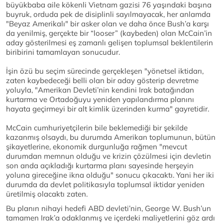
büyükbaba aile kökenli Vietnam gazisi 76 yaşındaki başına
buyruk, orduda pek de disiplinli sayılmayacak, her anlamda
"Beyaz Amerikalı" bir asker olan ve daha önce Bush’a karşı
da yenilmiş, gerçekte bir “looser” (kaybeden) olan McCain’in
aday gösterilmesi eş zamanlı gelişen toplumsal beklentilerin
biribirini tamamlayan sonucudur.
İşin özü bu seçim sürecinde gerçekleşen "yönetsel iktidarı,
zaten kaybedeceği belli olan bir aday gösterip devretme
yoluyla, "Amerikan Devleti’nin kendini Irak batağından
kurtarma ve Ortadoğuyu yeniden yapılandırma planını
hayata geçirmeyi bir alt kimlik üzerinden kurma" gayretidir.
McCain cumhuriyetçilerin bile beklemediği bir şekilde
kazanmış olsaydı, bu durumda Amerikan toplumunun, bütün
şikayetlerine, ekonomik durgunluğa rağmen "mevcut
durumdan memnun olduğu ve krizin çözülmesi için devletin
son anda açıkladığı kurtarma planı sayesinde herşeyin
yoluna gireceğine ikna olduğu" sonucu çıkacaktı. Yani her iki
durumda da devlet politikasıyla toplumsal iktidar yeniden
üretilmiş olacaktı zaten.
Bu planın nihayi hedefi ABD devleti’nin, George W. Bush’un
tamamen Irak’a odaklanmış ve içerdeki maliyetlerini göz ardı