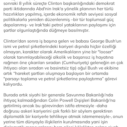
sonraki 8 yıllık süreçte Clinton başkanlığındaki demokrat
parti iktidarında Abd'nin Irak'a yönelik planının her türlü
hazırlıkları yapılmış, içerde ekonomik refah seviyesi sosyal
politikalarla yeniden düzenlenmiş –bir tür toplumsal güç
depolanmış- ve Irak'taki petrol yataklarının paylaşımı için
şartlar olgunlaştığında düğmeye basılmıştır.
Clinton'dan sonra iş başına gelen ve babası George Bush'un
ismi ve petrol şirketlerindeki kariyeri dışında hiçbir özelliği
olmayan, karakter olarak Amerikalıların yine bir "looser"
olarak tanımlayabileceği alkolik ve başarısız iş hayatına
rağmen öne çıkarılan sıradan (Cumhuriyetçi geleneğin en çok
ihtiyacı olan sıradan ve basiretsiz tip) oğul Bush ve ekibine
artık “hareket şartları oluşmaya başlayan bir ortamda
"parsayı toplama ve petrol şirketlerine paylaştırma” görevi
kalıyordu.
Burada artık siyahi bir generale Savunma Bakanlığı’nda
ihtiyaç kalmadığından Colin Powell Dışişleri Bakanlığı'na
getirilmiş ancak bu görevinden istifa etmesiyle -daha
doğrusu askeri kariyerini çok farklı bir söylem gerektiren
diplomatik bir kariyerle tehlikeye atmak istememesiyle-, onun
yerine tüm dünyayla ilişkilerin kurulmasında yani işin