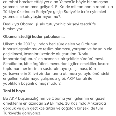
en rahat hareket ettiği yer olan Yemen’le böyle bir anlaşma
yapması ne anlama geliyor?. El Kaide militanlarının rahatlıkla
Türkiye üzerinden Suriye’ye geçip Suriye’de terör eylemleri
yapmasını kolaylaştırmıyor mu?.
Dedik ya Obama işi sıkı tutuyor hiç bir şeyi tesadüfe
bırakmıyor.
Obama istediği kadar çabalasın...
Ülkemizde 2003 yılından beri süre gelen ve Ordunun
itibarsızlaştırılması ve teslim alınması, yargının ve basının ele
geçirilmesi, insanlar üzerinde oluşturulan “Korku
İmparatorluğunun” en acımasız bir şekilde sürdürülmesi.
Sendikalar, kitle örgütleri, memurlar, işçiler, emekliler, kısaca
toplumun her kesimin susturulmaya çalışılması, tüm
yurtseverlerin Silivri zindanlarına atılması yoluyla önündeki
engelleri kaldırmaya çalışması gibi, AKP kanalı ile
yaptıkları başarılı olmuş mudur?.
Tabi ki hayır.
Bu AKP başarısızlığının ve Obama yenilgilerinin en güzel
örneklerini en azından 29 Ekimde, 10 Kasımda Ankara’da
gördük ve gün geçtikçe artan ve çoğalan bir şekilde tüm
Türkiye’de görüyoruz.