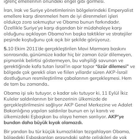
iğrenç emellerinin önündeki engel gibi görmesi.
İran, Irak ve Suriye yönetimlerinin bölgelerindeki Emperyalist
emellere karşı direnmeleri hem de iyi direnmeleri işleri
oldukça zora sokmuştur ve Obama bunun farkındadır.
Özellikle Suriye’ye karşı dışarıdan bir müdahaleye karşı
olduğunu açıklayan Obama’nın başka taktikler ve stratejiler
peşinde koştuğunu çok açık bir şekilde görüyoruz.
5.
10 Ekim 2011’de gerçekleştirilen Mavi Marmara baskını
sonrasında, günümüze kadar hiç bir zaman özür dilemeyen,
pişmanlık belirtisi göstermeyen, bu vahşiliği savunan ve
gerektiğinde kafa tutan İsrail’in apar topar
“özür dilemesi”
ve
bölgede çok gerekli olan ve fiilen yıllardır süren AKP-İsrail
dostluğunun resmileştirilme çabalarının gerçekleşmesi. Hem
de tam bu zamanda..
Obama işi sıkı tutuyor, o kadar sıkı tutuyor ki, 11 Eylül İkiz
Kuleler saldırılarının bir benzerinin ülkemizde de
gerçekleştirilmesini sağlıyor AKP Genel Merkezine ve Adalet
Bakanlığına yapılan saldırılar bunun en iyi kanıtı ve
ülkemizdeki Eşbaşkan bu olaya hemen sarılıyor.
AKP’ye
bundan daha büyük kıyak olamazdı.
Bir yandan bu tür küçük kurnazlıkları tezgahlayan Obama,
bölgedeki Eşbaşkanları arasındaki sahte çelişkileri de yok