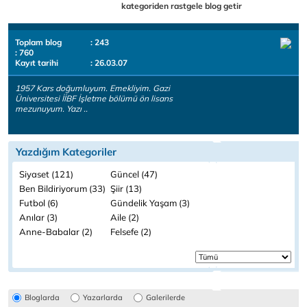
kategoriden rastgele blog getir
Toplam blog
: 243
: 760
Kayıt tarihi
: 26.03.07
1957 Kars doğumluyum. Emekliyim. Gazi
Üniversitesi İİBF İşletme bölümü ön lisans
mezunuyum. Yazı ..
Yazdığım Kategoriler
Siyaset (121)
Güncel (47)
Ben Bildiriyorum (33)
Şiir (13)
Futbol (6)
Gündelik Yaşam (3)
Anılar (3)
Aile (2)
Anne-Babalar (2)
Felsefe (2)
Bloglarda
Yazarlarda
Galerilerde