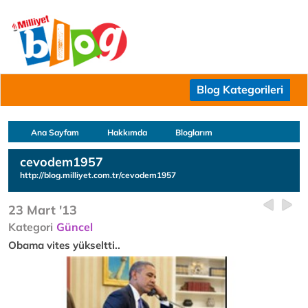
Blog Kategorileri
Ana Sayfam
Hakkımda
Bloglarım
cevodem1957
http://blog.milliyet.com.tr/cevodem1957
23 Mart '13
Kategori
Güncel
Obama vites yükseltti..