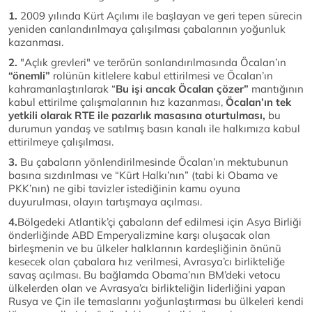
1.
2009 yılında Kürt Açılımı ile başlayan ve geri tepen sürecin
yeniden canlandırılmaya çalışılması çabalarının yoğunluk
kazanması.
2.
"Açlık grevleri" ve terörün sonlandırılmasında Öcalan’ın
“önemli”
rolünün kitlelere kabul ettirilmesi ve Öcalan’ın
kahramanlaştırılarak “
Bu işi ancak Öcalan çözer”
mantığının
kabul ettirilme çalışmalarının hız kazanması,
Öcalan’ın tek
yetkili olarak RTE ile pazarlık masasına oturtulması,
bu
durumun yandaş ve satılmış basın kanalı ile halkımıza kabul
ettirilmeye çalışılması.
3.
Bu çabaların yönlendirilmesinde Öcalan’ın mektubunun
basına sızdırılması ve “Kürt Halkı’nın” (tabi ki Obama ve
PKK’nın) ne gibi tavizler istediğinin kamu oyuna
duyurulması, olayın tartışmaya açılması.
4.
Bölgedeki Atlantik’çi çabaların def edilmesi için Asya Birliği
önderliğinde ABD Emperyalizmine karşı oluşacak olan
birleşmenin ve bu ülkeler halklarının kardeşliğinin önünü
kesecek olan çabalara hız verilmesi, Avrasya’cı birlikteliğe
savaş açılması. Bu bağlamda Obama’nın BM’deki vetocu
ülkelerden olan ve Avrasya’cı birlikteliğin liderliğini yapan
Rusya ve Çin ile temaslarını yoğunlaştırması bu ülkeleri kendi