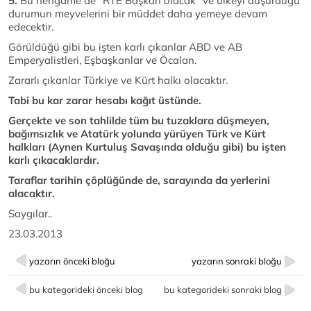
5.
Bu hengame de “RTE Başkan olacak” ve ülkeyi düşürdüğü
durumun meyvelerini bir müddet daha yemeye devam
edecektir.
Görüldüğü gibi bu işten karlı çıkanlar ABD ve AB
Emperyalistleri, Eşbaşkanlar ve Öcalan.
Zararlı çıkanlar Türkiye ve Kürt halkı olacaktır.
Tabi bu kar zarar hesabı kağıt üstünde.
Gerçekte ve son tahlilde tüm bu tuzaklara düşmeyen,
bağımsızlık ve Atatürk yolunda yürüyen Türk ve Kürt
halkları (Aynen Kurtuluş Savaşında olduğu gibi) bu işten
karlı çıkacaklardır.
Taraflar tarihin çöplüğünde de, sarayında da yerlerini
alacaktır.
Saygılar..
23.03.2013
yazarın önceki bloğu
yazarın sonraki bloğu
bu kategorideki önceki blog
bu kategorideki sonraki blog