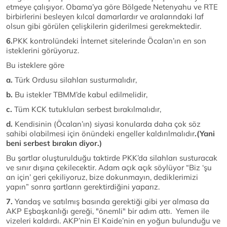
etmeye çalışıyor. Obama’ya göre Bölgede Netenyahu ve RTE
birbirlerini besleyen kılcal damarlardır ve aralarındaki laf
olsun gibi görülen çelişkilerin giderilmesi gerekmektedir.
6.
PKK kontrolündeki İnternet sitelerinde Öcalan’ın en son
isteklerini görüyoruz.
Bu isteklere göre
a.
Türk Ordusu silahları susturmalıdır,
b.
Bu istekler TBMM’de kabul edilmelidir,
c.
Tüm KCK tutukluları serbest bırakılmalıdır,
d.
Kendisinin (Öcalan’ın) siyasi konularda daha çok söz
sahibi olabilmesi için önündeki engeller kaldırılmalıdır
.(Yani
beni serbest bırakın diyor.)
Bu şartlar oluşturulduğu taktirde PKK’da silahları susturacak
ve sınır dışına çekilecektir. Adam açık açık söylüyor “Biz ‘şu
an için’ geri çekiliyoruz, bize dokunmayın, dediklerimizi
yapın” sonra şartların gerektirdiğini yaparız.
7.
Yandaş ve satılmış basında gerektiği gibi yer almasa da
AKP Eşbaşkanlığı gereği, "önemli" bir adım attı. Yemen ile
vizeleri kaldırdı. AKP’nin El Kaide’nin en yoğun bulunduğu ve