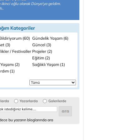
n ikinci oğlu olarak Dünya'ya geldim.
h..
ığım Kategoriler
ildiriyorum (60)
Gündelik Yaşam (6)
et (3)
Güncel (3)
likler / Festivaller
Projeler (2)
Eğitim (2)
 Yaşamı (2)
Sağlıklı Yaşam (1)
ardım (1)
glarda
Yazarlarda
Galerilerde
ece bu yazarın bloglarında ara