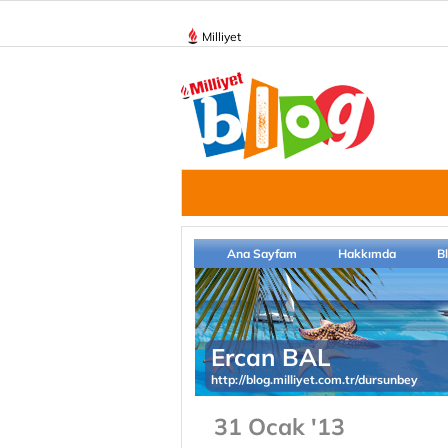
Milliyet
Ana Sayfam
Hakkımda
B
Ercan BAL
http://blog.milliyet.com.tr/dursunbey
31 Ocak '13