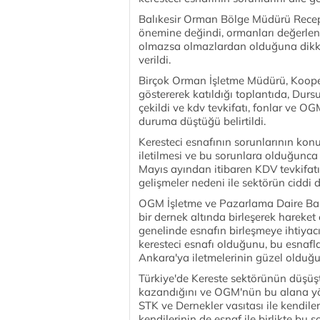
Balıkesir Orman Bölge Müdürü Recep
önemine değindi, ormanları değerlendi
olmazsa olmazlardan olduğuna dikkat ç
verildi.
Birçok Orman İşletme Müdürü, Kooperat
göstererek katıldığı toplantıda, Durs
çekildi ve kdv tevkifatı, fonlar ve OG
duruma düştüğü belirtildi.
Keresteci esnafının sorunlarının ko
iletilmesi ve bu sorunlara olduğunca 
Mayıs ayından itibaren KDV tevkifat
gelişmeler nedeni ile sektörün ciddi d
OGM İşletme ve Pazarlama Daire Ba
bir dernek altında birleşerek hareke
genelinde esnafın birleşmeye ihtiya
keresteci esnafı olduğunu, bu esnafla
Ankara'ya iletmelerinin güzel olduğu
Türkiye'de Kereste sektörünün düşüş
kazandığını ve OGM'nün bu alana yöne
STK ve Dernekler vasıtası ile kendileri
kendilerinin de esnaf ile birlikte bu s