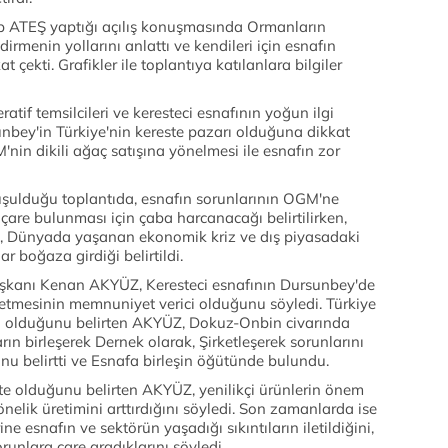
 ATEŞ yaptığı açılış konuşmasında Ormanların
rmenin yollarını anlattı ve kendileri için esnafın
ekti. Grafikler ile toplantıya katılanlara bilgiler
if temsilcileri ve keresteci esnafının yoğun ilgi
unbey'in Türkiye'nin kereste pazarı olduğuna dikkat
M'nin dikili ağaç satışına yönelmesi ile esnafın zor
nuşulduğu toplantıda, esnafın sorunlarının OGM'ne
çare bulunması için çaba harcanacağı belirtilirken,
ı, Dünyada yaşanan ekonomik kriz ve dış piyasadaki
ar boğaza girdiği belirtildi.
şkanı Kenan AKYÜZ, Keresteci esnafının Dursunbey'de
t etmesinin memnuniyet verici olduğunu söyledi. Türkiye
cı olduğunu belirten AKYÜZ, Dokuz-Onbin civarında
rın birleşerek Dernek olarak, Şirketleşerek sorunlarını
nu belirtti ve Esnafa birleşin öğütünde bulundu.
te olduğunu belirten AKYÜZ, yenilikçi ürünlerin önem
lik üretimini arttırdığını söyledi. Son zamanlarda ise
ne esnafın ve sektörün yaşadığı sıkıntıların iletildiğini,
orunlara çare aradıklarını söyledi.