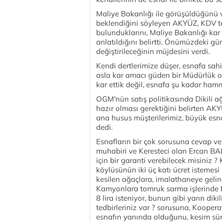
Maliye Bakanlığı ile görüşüldüğünü v
beklendiğini söyleyen AKYÜZ, KDV tevki
bulunduklarını, Maliye Bakanlığı kar 
anlatıldığını belirtti. Önümüzdeki gü
değiştirileceğinin müjdesini verdi.
Kendi dertlerimize düşer, esnafa s
asla kar amacı güden bir Müdürlük olm
kar ettik değil, esnafa şu kadar ha
OGM'nün satış politikasında Dikili a
hazır olması gerektiğini belirten AK
ana husus müşterilerimiz, büyük e
dedi.
Esnafların bir çok sorusuna cevap v
muhabiri ve Keresteci olan Ercan BAL'
için bir garanti verebilecek misiniz 
köylüsünün iki üç katı ücret istemesi
kesilen ağaçlara, imalathaneye gelin
Kamyonlara tomruk sarma işlerinde bi
8 lira isteniyor, bunun gibi yarın di
tedbirleriniz var ? sorusuna, Koope
esnafın yanında olduğunu, kesim sürg