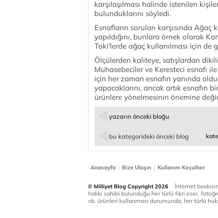
karşılaşılması halinde istenilen kişil
bulunduklarını söyledi.
Esnafların soruları karşısında Ağaç k
yapıldığını, bunlara örnek olarak 
Toki'lerde ağaç kullanılması için de g
Ölçülerden kaliteye, satışlardan diki
Muhasebeciler ve Keresteci esnafı il
için her zaman esnafın yanında olduk
yapacaklarını, ancak artık esnafın bi
ürünlere yönelmesinin önemine deği
yazarın önceki bloğu
bu kategorideki önceki blog
kate
|
|
Anasayfa
Bize Ulaşın
Kullanım Koşulları
İnternet baskısınd
© Milliyet Blog Copyright 2026
hakkı sahibi bulunduğu her türlü fikri eser, fotoğr
vb. ürünleri kullanması durumunda, her türlü huku