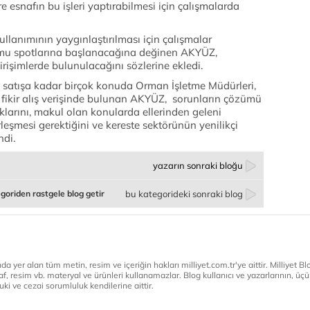
ere esnafın bu işleri yaptırabilmesi için çalışmalarda
ullanımının yaygınlaştırılması için çalışmalar
Kamu spotlarına başlanacağına değinen AKYÜZ,
irişimlerde bulunulacağını sözlerine ekledi.
li satışa kadar birçok konuda Orman İşletme Müdürleri,
e fikir alış verişinde bulunan AKYÜZ, sorunların çözümü
larını, makul olan konularda ellerinden geleni
rleşmesi gerektiğini ve kereste sektörünün yenilikçi
ndi.
yazarın sonraki bloğu
goriden rastgele blog getir
bu kategorideki sonraki blog
a yer alan tüm metin, resim ve içeriğin hakları milliyet.com.tr'ye aittir. Milliyet Blog
af, resim vb. materyal ve ürünleri kullanamazlar. Blog kullanıcı ve yazarlarının, üçün
ki ve cezai sorumluluk kendilerine aittir.