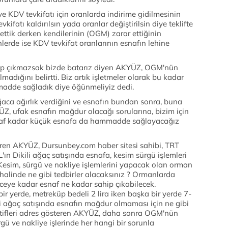
e KDV tevkifatı için oranlarda indirime gidilmesinin
fatı kaldırılsın yada oranlar değiştirilsin diye teklifte
ettik derken kendilerinin (OGM) zarar ettiğinin
nlerde ise KDV tevkifat oranlarının esnafın lehine
ahip çıkmazsak bizde batarız diyen AKYÜZ, OGM'nün
adığını belirtti. Biz artık işletmeler olarak bu kadar
mmadde sağladık diye öğünmeliyiz dedi.
ğaca ağırlık verdiğini ve esnafın bundan sonra, buna
YÜZ, ufak esnafın mağdur olacağı sorularına, bizim için
snaf kadar küçük esnafa da hammadde sağlayacağız
eren AKYÜZ, Dursunbey.com haber sitesi sahibi, TRT
ın Dikili ağaç satışında esnafa, kesim sürgü işlemleri
? Kesim, sürgü ve nakliye işlemlerini yapacak olan orman
 halinde ne gibi tedbirler alacaksınız ? Ormanlarda
ceye kadar esnaf ne kadar sahip çıkabilecek.
r yerde, metreküp bedeli 2 lira iken başka bir yerde 7-
kili ağaç satışında esnafın mağdur olmaması için ne gibi
ratifleri adres gösteren AKYÜZ, daha sonra OGM'nün
ü ve nakliye işlerinde her hangi bir sorunla