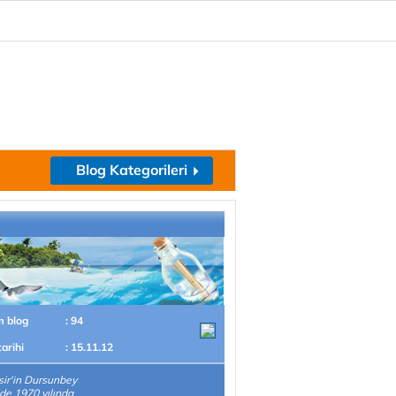
Blog Kategorileri
m blog
: 94
tarihi
: 15.11.12
sir'in Dursunbey
nde 1970 yılında