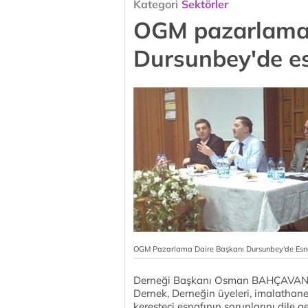
Kategori
Sektörler
OGM pazarlama 
Dursunbey'de esn
OGM Pazarlama Daire Başkanı Dursunbey'de Esnaf
Derneği Başkanı Osman BAHÇAVAN 
Dernek, Derneğin üyeleri, imalathane 
keresteci esnafının sorunlarını dile ge