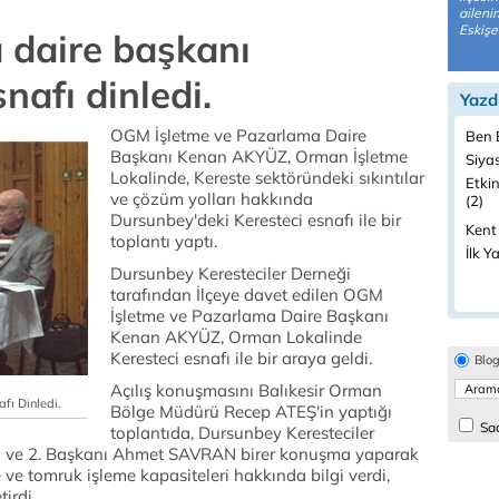
aileni
Eskişe
daire başkanı
afı dinledi.
Yazd
OGM İşletme ve Pazarlama Daire
Ben B
Başkanı Kenan AKYÜZ, Orman İşletme
Siyas
Lokalinde, Kereste sektöründeki sıkıntılar
Etkin
ve çözüm yolları hakkında
(2)
Dursunbey'deki Keresteci esnafı ile bir
Kent
toplantı yaptı.
İlk Y
Dursunbey Keresteciler Derneği
tarafından İlçeye davet edilen OGM
İşletme ve Pazarlama Daire Başkanı
Kenan AKYÜZ, Orman Lokalinde
Keresteci esnafı ile bir araya geldi.
Blo
Açılış konuşmasını Balıkesir Orman
ı Dinledi.
Bölge Müdürü Recep ATEŞ'in yaptığı
Sad
toplantıda, Dursunbey Keresteciler
ve 2. Başkanı Ahmet SAVRAN birer konuşma yaparak
ve tomruk işleme kapasiteleri hakkında bilgi verdi,
tirdi.