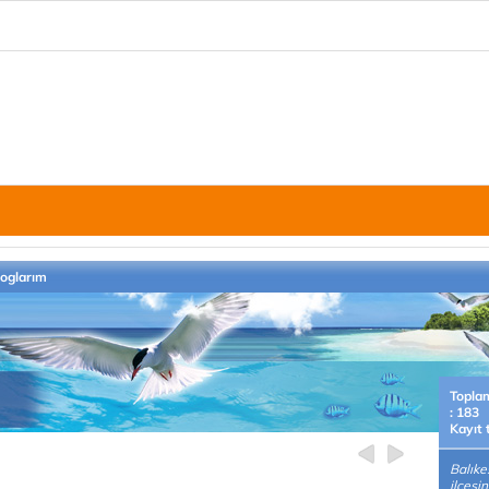
loglarım
Topla
: 183
Kayıt 
Balıke
ilçesi