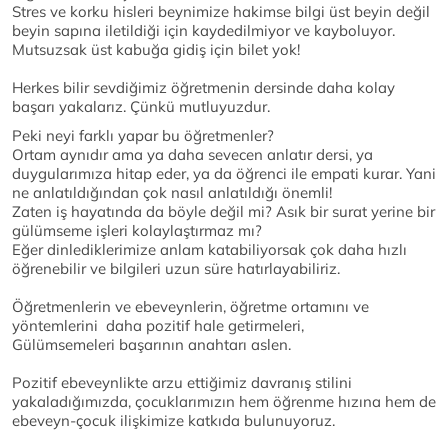
Stres ve korku hisleri beynimize hakimse bilgi üst beyin değil
beyin sapına iletildiği için kaydedilmiyor ve kayboluyor.
Mutsuzsak üst kabuğa gidiş için bilet yok!
Herkes bilir sevdiğimiz öğretmenin dersinde daha kolay
başarı yakalarız. Çünkü mutluyuzdur.
Peki neyi farklı yapar bu öğretmenler?
Ortam aynıdır ama ya daha sevecen anlatır dersi, ya
duygularımıza hitap eder, ya da öğrenci ile empati kurar. Yani
ne anlatıldığından çok nasıl anlatıldığı önemli!
Zaten iş hayatında da böyle değil mi? Asık bir surat yerine bir
gülümseme işleri kolaylaştırmaz mı?
Eğer dinlediklerimize anlam katabiliyorsak çok daha hızlı
öğrenebilir ve bilgileri uzun süre hatırlayabiliriz.
Öğretmenlerin ve ebeveynlerin, öğretme ortamını ve
yöntemlerini daha pozitif hale getirmeleri,
Gülümsemeleri başarının anahtarı aslen.
Pozitif ebeveynlikte arzu ettiğimiz davranış stilini
yakaladığımızda, çocuklarımızın hem öğrenme hızına hem de
ebeveyn-çocuk ilişkimize katkıda bulunuyoruz.