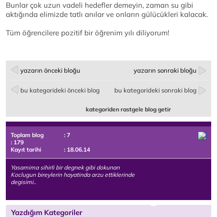
Bunlar çok uzun vadeli hedefler demeyin, zaman su gibi
aktığında elimizde tatlı anılar ve onların gülücükleri kalacak.
Tüm öğrencilere pozitif bir öğrenim yılı diliyorum!
yazarın önceki bloğu
yazarın sonraki bloğu
bu kategorideki önceki blog
bu kategorideki sonraki blog
kategoriden rastgele blog getir
Toplam blog
: 7
: 179
Kayıt tarihi
: 18.06.14
Yasamima sihirli bir degnek gibi dokunan
Koclugun bireylerin hayatinda arzu ettiklerinde
degisimi..
Yazdığım Kategoriler