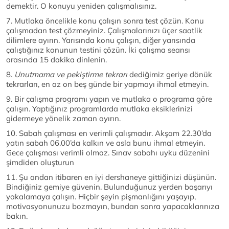
demektir. O konuyu yeniden çalışmalısınız.
7. Mutlaka öncelikle konu çalışın sonra test çözün. Konu
çalışmadan test çözmeyiniz. Çalışmalarınızı üçer saatlik
dilimlere ayırın. Yarısında konu çalışın, diğer yarısında
çalıştığınız konunun testini çözün. İki çalışma seansı
arasında 15 dakika dinlenin.
8.
Unutmama ve pekiştirme tekrarı
dediğimiz geriye dönük
tekrarları, en az on beş günde bir yapmayı ihmal etmeyin.
9. Bir çalışma programı yapın ve mutlaka o programa göre
çalışın. Yaptığınız programlarda mutlaka eksiklerinizi
gidermeye yönelik zaman ayırın.
10. Sabah çalışması en verimli çalışmadır. Akşam 22.30’da
yatın sabah 06.00’da kalkın ve asla bunu ihmal etmeyin.
Gece çalışması verimli olmaz. Sınav sabahı uyku düzenini
şimdiden oluşturun
11. Şu andan itibaren en iyi dershaneye gittiğinizi düşünün.
Bindiğiniz gemiye güvenin. Bulunduğunuz yerden başarıyı
yakalamaya çalışın. Hiçbir şeyin pişmanlığını yaşayıp,
motivasyonunuzu bozmayın, bundan sonra yapacaklarınıza
bakın.