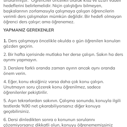
sıralanmıştır. ''Öğrenciler öncelikli olarak kısa ve uzun vadeli
hedeflerini belirlemelidir. Niçin çalıştığını bilmeyen,
başkalarının zorlamasıyla çalışmaya çalışan öğrencilerin
verimli ders çalışmaları mümkün değildir. Bir hedefi olmayan
öğrenci ders çalışır; ama öğrenemez.
YAPMANIZ GEREKENLER
1.
Ders çalışmaya öncelikle okulda o gün öğrenilen konuları
gözden geçirin.
2. Bir hafta içerisinde mutlaka her derse çalışın. Sakın ha ders
ayrımı yapmayın.
3. Derslere farklı oranda zaman ayırın ancak aynı oranda
önem verin.
4. Eğer, konu eksiğiniz varsa daha çok konu çalışın.
Unutmayın soru çözerek konu öğrenilmez, sadece
öğrenilenler pekiştirilir.
5. Aşırı tekrarlardan sakının. Çalışma sonunda, konuyla ilgili
testlerde %90 net çıkarabiliyorsanız diğer konuya
geçebilirsiniz.
6. Dersi dinledikten sonra o konunun sorularını
çözemiyorsanız dikkatli olun, konuyu öğrenememişsiniz