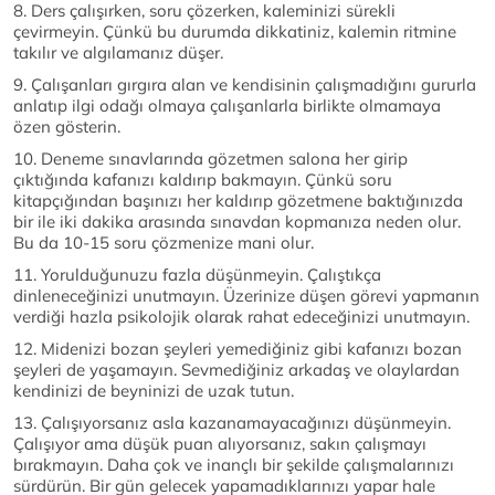
8. Ders çalışırken, soru çözerken, kaleminizi sürekli
çevirmeyin. Çünkü bu durumda dikkatiniz, kalemin ritmine
takılır ve algılamanız düşer.
9. Çalışanları gırgıra alan ve kendisinin çalışmadığını gururla
anlatıp ilgi odağı olmaya çalışanlarla birlikte olmamaya
özen gösterin.
10. Deneme sınavlarında gözetmen salona her girip
çıktığında kafanızı kaldırıp bakmayın. Çünkü soru
kitapçığından başınızı her kaldırıp gözetmene baktığınızda
bir ile iki dakika arasında sınavdan kopmanıza neden olur.
Bu da 10-15 soru çözmenize mani olur.
11. Yorulduğunuzu fazla düşünmeyin. Çalıştıkça
dinleneceğinizi unutmayın. Üzerinize düşen görevi yapmanın
verdiği hazla psikolojik olarak rahat edeceğinizi unutmayın.
12. Midenizi bozan şeyleri yemediğiniz gibi kafanızı bozan
şeyleri de yaşamayın. Sevmediğiniz arkadaş ve olaylardan
kendinizi de beyninizi de uzak tutun.
13. Çalışıyorsanız asla kazanamayacağınızı düşünmeyin.
Çalışıyor ama düşük puan alıyorsanız, sakın çalışmayı
bırakmayın. Daha çok ve inançlı bir şekilde çalışmalarınızı
sürdürün. Bir gün gelecek yapamadıklarınızı yapar hale