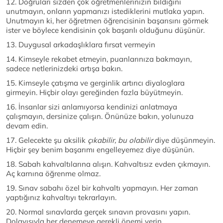
12. Doğruları sizden çok öğretmenlerinizin bildiğini
unutmayın, onların yapmanızı istediklerini mutlaka yapın.
Unutmayın ki, her öğretmen öğrencisinin başarısını görmek
ister ve böylece kendisinin çok başarılı olduğunu düşünür.
13. Duygusal arkadaşlıklara fırsat vermeyin
14. Kimseyle rekabet etmeyin, puanlarınıza bakmayın,
sadece netlerinizdeki artışa bakın.
15. Kimseyle çatışma ve gerginlik artırıcı diyaloglara
girmeyin. Hiçbir olayı gereğinden fazla büyütmeyin.
16. İnsanlar sizi anlamıyorsa kendinizi anlatmaya
çalışmayın, dersinize çalışın. Önünüze bakın, yolunuza
devam edin.
17. Gelecekte şu aksilik
çıkabilir, bu olabilir
diye düşünmeyin.
Hiçbir şey benim başarımı engelleyemez diye düşünün.
18. Sabah kahvaltılarına alışın. Kahvaltısız evden çıkmayın.
Aç karnına öğrenme olmaz.
19. Sınav sabahı özel bir kahvaltı yapmayın. Her zaman
yaptığınız kahvaltıyı tekrarlayın.
20. Normal sınavlarda gerçek sınavın provasını yapın.
Dolayısıyla her denemeye gerekli önemi verin.