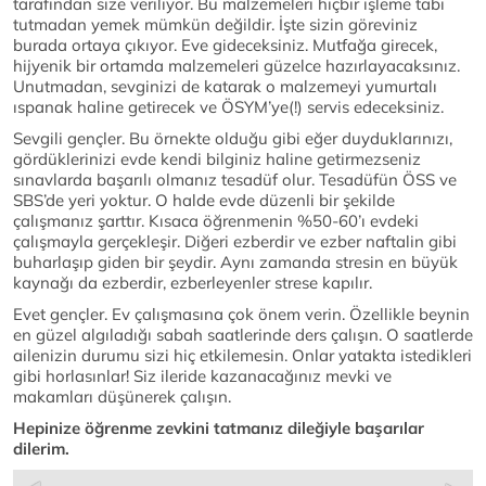
tarafından size veriliyor. Bu malzemeleri hiçbir işleme tabi
tutmadan yemek mümkün değildir. İşte sizin göreviniz
burada ortaya çıkıyor. Eve gideceksiniz. Mutfağa girecek,
hijyenik bir ortamda malzemeleri güzelce hazırlayacaksınız.
Unutmadan, sevginizi de katarak o malzemeyi yumurtalı
ıspanak haline getirecek ve ÖSYM’ye(!) servis edeceksiniz.
Sevgili gençler. Bu örnekte olduğu gibi eğer duyduklarınızı,
gördüklerinizi evde kendi bilginiz haline getirmezseniz
sınavlarda başarılı olmanız tesadüf olur. Tesadüfün ÖSS ve
SBS’de yeri yoktur. O halde evde düzenli bir şekilde
çalışmanız şarttır. Kısaca öğrenmenin %50-60’ı evdeki
çalışmayla gerçekleşir. Diğeri ezberdir ve ezber naftalin gibi
buharlaşıp giden bir şeydir. Aynı zamanda stresin en büyük
kaynağı da ezberdir, ezberleyenler strese kapılır.
Evet gençler. Ev çalışmasına çok önem verin. Özellikle beynin
en güzel algıladığı sabah saatlerinde ders çalışın. O saatlerde
ailenizin durumu sizi hiç etkilemesin. Onlar yatakta istedikleri
gibi horlasınlar! Siz ileride kazanacağınız mevki ve
makamları düşünerek çalışın.
Hepinize öğrenme zevkini tatmanız dileğiyle başarılar
dilerim.