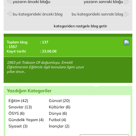
yazarın önceki bloğu
yazarın sonraki bloğu
bu kategorideki önceki blog
bu kategorideki sonraki blog
kategoriden rastgele blog getir
Toplam blog
: 137
: 1557
Kayıt tarihi
: 23.06.08
1963 yılı Trabzon Of doğumluyu. Emekli
Öğretmenim Eğitimle ilgili konulara ilgim uzun
yıllar önce..
Yazdığım Kategoriler
Eğitim (42)
Güncel (20)
Sınavlar (13)
Kültürler (6)
ÖSYS (6)
Dünya (6)
Gündelik Yaşam (4)
Futbol (4)
Siyaset (3)
İnançlar (2)