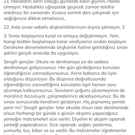
21. Havaların serin olduğu günlerde kalın giyinin. Hasta
olmayın. Hastalıkla uğraşarak geçecek zaman telafisi
imkânsız bir zamandır. Kısaca verimli ders çalışmak için
sağlığınıza dikkat etmelisiniz..
22. Asla sınav sabahı alışkanlıklarınızın dışına çıkmayın. 2
3. Sınav başlayınca kural ve anlayış değiştirmeyin. Yani,
hangi testten başlamaya karar verdiyseniz ondan başlayın.
Dershane denemelerinde alışkanlık haline getirdiğiniz sınav
şeklini gerçek sınavda da uygulayın.
Sevgili gençler. Okula ve dershaneye ya da sadece
dershaneye gidiyorsunuz. Her gün gördüğünüz konuları
öğrendiğinizi zannediyorsunuz. Anne babanız da öyle
olduğunu düşünüyor. Bu düşünce doğrultusunda
öğrendiğinizi zannettiğiniz konularla ilgili hemen soru
çözmeye kalkıyorsunuz. Soruların çoğunu çözemeyince de
moraliniz bozuluyor, çalışmalarınızı aksatıyorsunuz. Bu da
sınav sonucunda kendisini gösteriyor. Hiç pişmemiş yemek
yenir mi? Sevgili gençler. İster okulda olsun ister dershanede
olsun herhangi bir günde o günün akşamı yapacağınız
yemeğin malzemeleri size verilir. Diyelim ki akşam ıspanak
yemeği yapacaksınız. Size ıspanak, soğan, pastırma,
yumurta, tuz, biber ve su verilir. Bu malzemeler öğretmenler