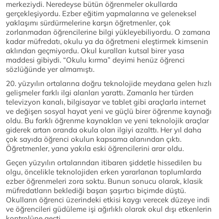
merkeziydi. Neredeyse bütün öğrenmeler okullarda
gerçekleşiyordu. Ezber eğitim yapmalarına ve geleneksel
yaklaşımı sürdürmelerine karşın öğretmenler, çok
zorlanmadan öğrencilerine bilgi yükleyebiliyordu. O zamana
kadar müfredatı, okulu ya da öğretmeni eleştirmek kimsenin
aklından geçmiyordu. Okul kuralları kutsal birer yasa
maddesi gibiydi. “Okulu kırma” deyimi henüz öğrenci
sözlüğünde yer almamıştı.
20. yüzyılın ortalarına doğru teknolojide meydana gelen hızlı
gelişmeler farklı ilgi alanları yarattı. Zamanla her türden
televizyon kanalı, bilgisayar ve tablet gibi araçlarla internet
ve değişen sosyal hayat yeni ve güçlü birer öğrenme kaynağı
oldu. Bu farklı öğrenme kaynakları ve yeni teknolojik araçlar
giderek artan oranda okula olan ilgiyi azalttı. Her yıl daha
çok sayıda öğrenci okulun kapsama alanından çıktı.
Öğretmenler, yana yakıla eski öğrencilerini arar oldu.
Geçen yüzyılın ortalarından itibaren şiddetle hissedilen bu
olgu, öncelikle teknolojiden erken yararlanan toplumlarda
ezber öğrenmeleri zora soktu. Bunun sonucu olarak, klasik
müfredatların beklediği başarı şaşırtıcı biçimde düştü.
Okulların öğrenci üzerindeki etkisi kaygı verecek düzeye indi
ve öğrencileri güdüleme işi ağırlıklı olarak okul dışı etkenlerin
kontrolüne geçti.