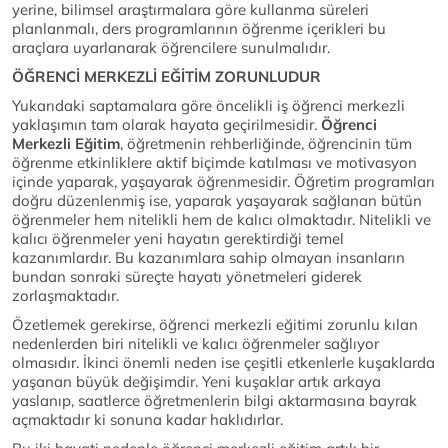
yerine, bilimsel araştırmalara göre kullanma süreleri
planlanmalı, ders programlarının öğrenme içerikleri bu
araçlara uyarlanarak öğrencilere sunulmalıdır.
ÖĞRENCİ MERKEZLİ EĞİTİM ZORUNLUDUR
Yukarıdaki saptamalara göre öncelikli iş öğrenci merkezli
yaklaşımın tam olarak hayata geçirilmesidir.
Öğrenci
Merkezli Eğitim
, öğretmenin rehberliğinde, öğrencinin tüm
öğrenme etkinliklere aktif biçimde katılması ve motivasyon
içinde yaparak, yaşayarak öğrenmesidir. Öğretim programları
doğru düzenlenmiş ise, yaparak yaşayarak sağlanan bütün
öğrenmeler hem nitelikli hem de kalıcı olmaktadır. Nitelikli ve
kalıcı öğrenmeler yeni hayatın gerektirdiği temel
kazanımlardır. Bu kazanımlara sahip olmayan insanların
bundan sonraki süreçte hayatı yönetmeleri giderek
zorlaşmaktadır.
Özetlemek gerekirse, öğrenci merkezli eğitimi zorunlu kılan
nedenlerden biri nitelikli ve kalıcı öğrenmeler sağlıyor
olmasıdır. İkinci önemli neden ise çeşitli etkenlerle kuşaklarda
yaşanan büyük değişimdir. Yeni kuşaklar artık arkaya
yaslanıp, saatlerce öğretmenlerin bilgi aktarmasına bayrak
açmaktadır ki sonuna kadar haklıdırlar.