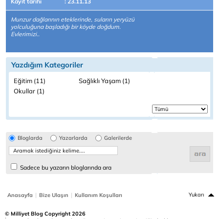
Kayıt tarihi
: 23.11.13
Munzur dağlarının eteklerinde, suların yeryüzü
yolculuğuna başladığı bir köyde doğdum.
Evlerimizi..
Yazdığım Kategoriler
Eğitim (11)
Sağlıklı Yaşam (1)
Okullar (1)
Bloglarda
Yazarlarda
Galerilerde
Sadece bu yazarın bloglarında ara
|
|
Yukarı
Anasayfa
Bize Ulaşın
Kullanım Koşulları
© Milliyet Blog Copyright 2026