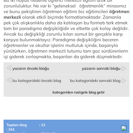
Bu iki hayati nedenle öğrenci merkezli eğitim artık bir
zorunluluktur. Ne var ki “geleneksel öğretmenlik” mirasımız
ve bunu pekiştiren öğretmen eğitimi biz eğitimcileri
öğretmen
merkezli
olarak etkili biçimde formatlamaktadır. Zamanla
pek çok alışkanlıkla daha da katılaşan bu formatı terk etmek
tam bir paradigma değişikliğidir ve elbette çok kolay değildir.
Ancak bu değişikliği zorunlu kılan somut bir gerçekle karşı
karşıya bulunmaktayız. Paradigma değişikliğini beceren
öğretmenler ve okullar işlerini mutluluk içinde, başarıyla
yürütürken, öğretmen merkezli tutumu tam gaz sürdürenlerin
işi giderek zorlaşmakta, başarıları da giderek düşmektedir.
yazarın önceki bloğu
yazarın sonraki bloğu
bu kategorideki önceki blog
bu kategorideki sonraki blog
kategoriden rastgele blog getir
Toplam blog
: 13
: 341