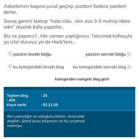
Askerlerinin başına çuval geçirip, pardon! Sadece pardon!
derler..
Savaş gemini batırıp “hata oldu , alın size 3-5 muhrip idare
edin” diyerek kafa yaparlar..
Biz ne yaparız?... Her zaman yaptığımızı; Tanzimat kafasıyla
ya izler dururuz ya da Hack'leriz...
yazarın önceki bloğu
yazarın sonraki bloğu
bu kategorideki önceki blog
bu kategorideki sonraki blog
kategoriden rastgele blog getir
Toplam blog
: 25
: 405
Kayıt tarihi
: 05.11.08
Ben yalnızlığın ne olduğunu bilirim. Ama artık
değilim. Şimdi bunu biliyorum ve hiç unutmak
istemiyo..