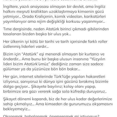
İngiltere, yazılı anayasası olmayan bir devlet, ama İngiliz
halkını meşruti krallıktan uzaklaştırmaya kimsenin gücü
yetmiyor... Orada Kraliçenin, komik videoları, karikatürleri
yayımlanıyor ama rejim değişikliği korkusu yaşanmıyor...
Tıme dergisinde, neden Atatürk birinci çıkmadı gibilerinden
tasalanan bizden başka bir ulus yok...
Her ülkenin iyi kötü bir tarihi ve tarih içerisinde farklı roller
üstlenmiş liderleri vardır...
Bizim için “Atatürk” eşi menendi olmayan bir kurtarıcı ve
önderdir... Ama bunu bir başka ulusun insanına “Yüzyılın
lideri bizim Atatürk’ümüz” dediğiniz zaman size sadece
gülümser ya da yüzünüze bön bön bakar...
Her gün, internet sitelerinde Türk'lüğe yapılan hakaretleri
izliyoruz, sanıyoruz ki dünya işini gücünü bırakmış bizimle
dalga geçiyor... Şikayete bayılırız; kolay olanı yapıp,
birbiimize ara gazı vererek sağa sola küfredip duruyoruz..
Şikayet dönemi kapandı, biz de her ulus kadar değerlerimize
sahip çıkmalıyız... Ama kimseden de gururumuzu okşamasını
bekleyemeyiz...
Okşanmak, babalanmak, önemsenmek mi istiyorsun?...