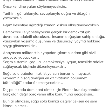
Önce kendine yalan söylemeyeceksin..
Tarihini, günahlarıyla, sevaplarıyla doğru ve düzgün
yazacaksın..
Rejim kesintiye uğradığı zaman, askeri alkışlamayacaksın..
Demokrasi ile yönetiliyorsan gerçek bir demokrat gibi
davranıp, adaletli olacaksın... İnsanın doğuştan sahip olduğu,
varsayılan yaşama düşünme ve düşünceyi yayma hakkına
saygı göstereceksin..
Anayasanı militarist bir yapıdan çıkartıp, adam gibi sivil
anayasa yapacaksın..
Seçim sistemini çoğulcu demokrasiye uygun, temsilde adaleti
sağlayacak biçimde düzenleyeceksin..
Sağa sola babalanmak istiyorsan borcun olmayacak,
ekonominin sağlamlığını en az “vatanın bölünmez
bütünlüğü” kadar önemseyeceksin...
Dış politikada dominant olmak için Finans kuruluşlarından
borç alan değil borç veren ülke konumuna geçeceksin..
Bunlar olmazsa, sağa sola kırmızı çizgiler çeksen de seni
kimse iplemez..