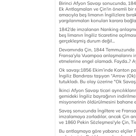
Birinci Afyon Savaşı sonucunda, 18
Ek Antlaşmaları ve Çin'in önemli bir
amacıyla beş limanın İngilizlere bıra
yargılanmaları konuları karara bağla
1842’de imzalanan Nanking anlaşmas
beş limanın İngiliz ticaretine açılması
gerçekleşmiş durum değil...
Devamında Çin, 1844 Temmuzunda Ame
Fransa’yla Vuampoa anlaşmalarını im
etmelerine engel olamadı. Fayda..? 
Ok savaşı:1856 Ekim’inde Kanton polis
İngiliz Bandırası taşıyan “Arrow (Ok)
tutukladı. Bu olay üzerine "Ok Savaşı
İkinci Afyon Savaşı ticari ayrıcılıklar
gemideki İngiliz bayrağının indirilmes
misyonerinin öldürülmesini bahane ed
Savaş sonucunda İngiltere ve Fransa
imzalamaya zorladılar, ancak Çin a
ve 1860 Pekin Sözleşmesi'yle Çin, Ti
Bu antlaşmaya göre yabancı elçiler Pe