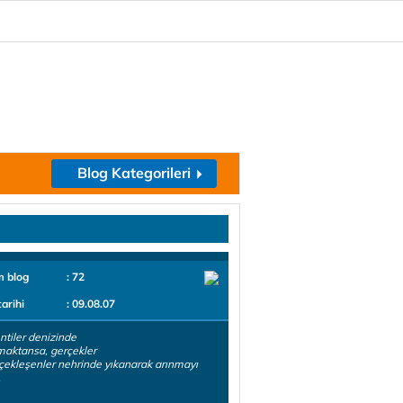
Blog Kategorileri
m blog
: 72
tarihi
: 09.08.07
ntiler denizinde
aktansa, gerçekler
çekleşenler nehrinde yıkanarak arınmayı
.