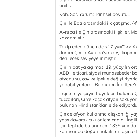
anılır.
Kah. Sof. Yorum: Tarihsel boyutu...
Çin ile Batı arasındaki ilk çatışma, Af
Avrupa ile Çin arasındaki ilişkiler, M
kazanmıştır.
Takip eden dönemde <17 yy="">> Avru
durum Çin’in Avrupa’ya karşı kapan
denilecek seviyeye inmiştir.
Çin’in batıya açılması 19. yüzyılın ort
ABD ile ticari, siyasi münasebetler b
afyonunu, çay ve ipekle değiştiriyor
yapabiliyorlardı. Bu durum İngiltere'ni
İngiltere'ye çayın büyük bir bölümü Çi
tüccarları, Çin’e kaçak afyon sokuyo
bulunan Hindistan’dan elde ediyordu
Çin’de afyon kullanma alışkanlığı ya
yasaklayarak sıkı önlemler aldı. İngili
için tepkide bulununca, 1839 yılında 
konusunda doğan hukuki anlaşmazl