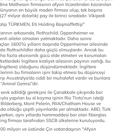
ardine Matheson firmasının afyon ti­caretinden kazanılan
 dünyanın en büyük maden firması olup, tek başına
7 milyar dolarlık) pay ile birinci sıradadır. Vikipedi
Galip TÜRKMEN, Eti Holding Başmüffettişi"
ıklarının arkasında, Rothschild, Oppenheimer ve
enli aileler olmaları yatmak­tadır. Daha sonra
açları 1600’lü yılların ba­şında Oppenheimer ailesinde
unda Rothschildler daha güçlü olmuşlardır. Ancak bu
daha fazla eko­nomik gücü elde etmeleri ve korumaları
lerdeki İngiltere kraliyet ailesinin payının varlığı, bu
 (İngiltere) olduğunu düşündür­mektedir. İngiltere
klerinin bu firmaların işini takip etmesi bu düşünceyi
arşı Avustralya’da ciddi bir muhalefet vardır ve bunlara
 “Amiral Gemisi”dir.
sevk edildiği gerekçesi ile Çanakkale çıkı­şında bor
yla yapılan bu el koyma işinin Rio Tinto’nun isteği
n, Bilderberg, Mont Pelerin, RIIA/Chatham House ve
nda olduğu çeşitli yayınlarda yer almaktadır. ABD, Türk
oyar­ken, aynı yıllarda hammaddesi bor olan fiberglas
ing firması tarafından SSCB ülkele­rine kuruluyordu.
 100 milyon ve üstünde Çin vatandaşının "Afyon