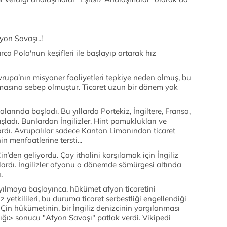
yon Savaşı..!
arco Polo'nun keşifleri ile başlayıp artarak hız
pa’nın misyoner faaliyetleri tepkiye neden olmuş, bu
masına sebep olmuştur. Ticaret uzun bir dönem yok
alarında başladı. Bu yıllarda Portekiz, İngiltere, Fransa,
aşladı. Bunlardan İngilizler, Hint pamuklukları ve
lardı. Avrupalılar sadece Kanton Limanından ticaret
n menfaatlerine tersti...
n’den geliyordu. Çay ithalini karşılamak için İngiliz
rlardı. İngilizler afyonu o dönemde sömürgesi altında
.
yılmaya başlayınca, hükümet afyon ticaretini
z yetkilileri, bu duruma ticaret serbestliği engellendiği
Çin hükümetinin, bir İngiliz denizcinin yargılanması
ığı
> sonucu "Afyon Savaşı" patlak verdi. Vikipedi