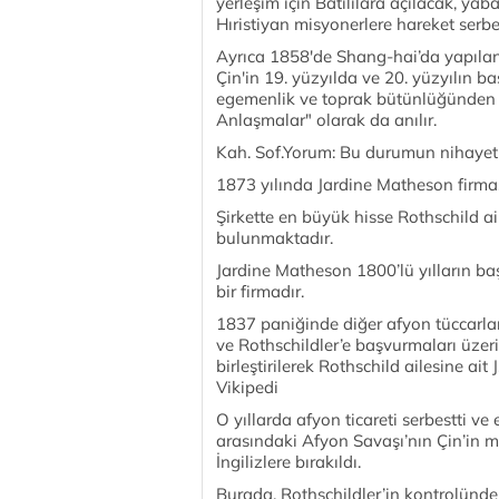
yerleşim için Batılılara açılacak, yab
Hıristiyan misyonerlere hareket serbes
Ayrıca 1858'de Shang-hai’da yapılan 
Çin'in 19. yüzyılda ve 20. yüzyılın ba
egemenlik ve toprak bütünlüğünden b
Anlaşmalar" olarak da anılır.
Kah. Sof.Yorum: Bu durumun nihayeti 
1873 yılında Jardine Matheson firma
Şirkette en büyük hisse Rothschild aile
bulunmaktadır.
Jardine Matheson 1800’lü yılların baş
bir firmadır.
1837 paniğinde diğer afyon tüccarlar
ve Rothschildler’e başvurmaları üzer
birleştirilerek Rothschild aile­sine a
Vikipedi
O yıllarda afyon tica­reti serbestti ve 
arasındaki Afyon Savaşı’nın Çin’in 
İngilizlere bırakıldı.
Burada, Rothschildler’in kontro­lü