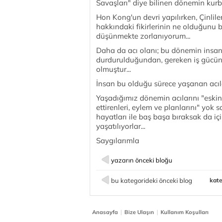
Savaşları" diye bilinen dönemin kurb
Hon Kong'un devri yapılırken, Çinliler
hakkındaki fikirlerinin ne olduğunu 
düşünmekte zorlanıyorum...
Daha da acı olanı; bu dönemin insanl
durdurulduğundan, gereken iş gücün
olmuştur...
İnsan bu olduğu sürece yaşanan acıla
Yaşadığımız dönemin acılarını "eski
ettirenleri, eylem ve planlarını" yo
hayatları ile baş başa bıraksak da içi
yaşatılıyorlar...
Saygılarımla
yazarın önceki bloğu
bu kategorideki önceki blog
kate
|
|
Anasayfa
Bize Ulaşın
Kullanım Koşulları