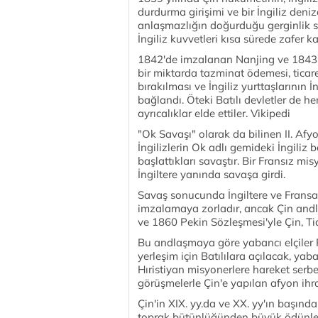
durdurma girişimi ve bir İngiliz de
anlaşmazlığın doğurduğu gerginlik s
İngiliz kuvvetleri kısa sürede zafer k
1842'de imzalanan Nanjing ve 1843'
bir miktarda tazminat ödemesi, ticare
bırakılması ve İngiliz yurttaşlarının
bağlandı. Öteki Batılı devletler de 
ayrıcalıklar elde ettiler. Vikipedi
"Ok Savaşı" olarak da bilinen II. Afyon
İngilizlerin Ok adlı gemideki İngiliz
başlattıkları savaştır. Bir Fransız 
İngiltere yanında savaşa girdi.
Savaş sonucunda İngiltere ve Fransa
imzalamaya zorladır, ancak Çin and
ve 1860 Pekin Sözleşmesi'yle Çin, Ti
Bu andlaşmaya göre yabancı elçiler Pe
yerleşim için Batılılara açılacak, yab
Hıristiyan misyonerlere hareket serb
görüşmelerle Çin'e yapılan afyon ihra
Çin'in XIX. yy.da ve XX. yy'ın başında
toprak bütünlüğünden büyük ödünler