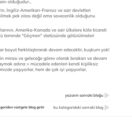
anı olduğudur...
in, İngiliz-Amerikan-Fransız ve sair devletleri
bilmek pek olası değil ama sevecenlik olduğunu
arının, Amerika-Kanada ve sair ülkelere köle ticareti
ü teminde "Göçmen" statüsünde götürülmeleri
r boyut farklılaştırarak devam edecektir, kuşkum yok!
nin mirası ve geleceğe görev olarak bırakan ve devam
k saymak adına
> mücadele edenleri kendi kişiliksiz
mizde yaşıyorlar, hem de çok iyi yaşıyorlar,
yazarın sonraki bloğu
goriden rastgele blog getir
bu kategorideki sonraki blog