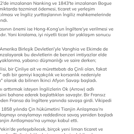
42'de imzalanan Nanking ve 1843'te imzalanan Bogue
 miktarda tazminat ödemesi, ticaret ve yerleşim
kılması ve İngiliz yurttaşlarının İngiliz mahkemelerinde
ndı.
ının önemi ise Hong-Kong’un İngiltere’ye verilmesi ve
dır. Yani kiralama, iyi niyetli ticari bir yaklaşım sonucu
rika Birleşik Devletleri’yle Vanghia ve Ekimde de
zalayarak bu devletlerin de benzeri imtiyazlar elde
Ayaklanma, yabancı düşmanlığı ve saire derken;
i, bir Çinliye ait ve mürettebatı da Çinli olan, fakat
” adlı bir gemiyi kaçakçılık ve korsanlık nedeniyle
" olarak da bilinen İkinci Afyon Savaşı başladı.
ını arttırmak isteyen İngilizlerin Ok (Arrow) adlı
ini bahane ederek başlattıkları savaştır. Bir Fransız
en Fransa da İngiltere yanında savaşa girdi. Vikipedi
 1858 yılında Çin hükümetini Tianjin Anlaşması’nı
nlaşmayı onaylamayı reddedince savaş yeniden başladı
anjin Antlaşması'na uymayı kabul etti.
kin'de yerleşebilecek, birçok yeni liman ticaret ve