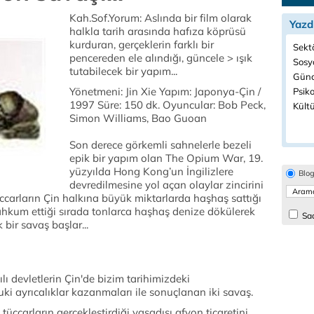
Kah.Sof.Yorum: Aslında bir film olarak
Yazd
halkla tarih arasında hafıza köprüsü
kurduran, gerçeklerin farklı bir
Sektö
pencereden ele alındığı, güncele
> ışık
Sosyo
tutabilecek bir yapım...
Günc
Yönetmeni: Jin Xie Yapım: Japonya-Çin /
Psiko
1997 Süre: 150 dk. Oyuncular: Bob Peck,
Kültü
Simon Williams, Bao Guoan
Son derece görkemli sahnelerle bezeli
epik bir yapım olan The Opium War, 19.
yüzyılda Hong Kong’un İngilizlere
Blo
devredilmesine yol açan olaylar zincirini
üccarların Çin halkına büyük miktarlarda haşhaş sattığı
mahkum ettiği sırada tonlarca haşhaş denize dökülerek
Sad
 bir savaş başlar...
lı devletlerin Çin'de bizim tarihimizdeki
uki ayrıcalıklar kazanmaları ile sonuçlanan iki savaş.
tüccarların gerçekleştirdiği yasadışı afyon ticaretini