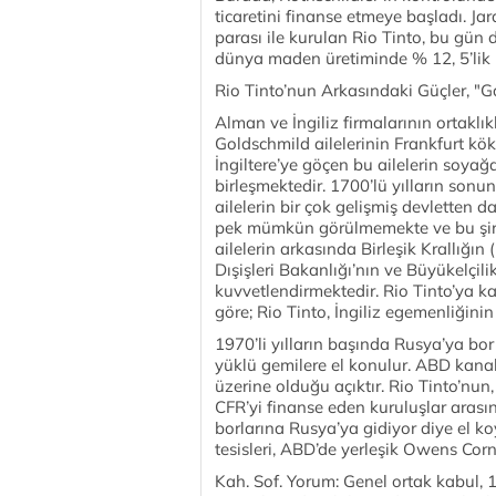
ticaretini fi­nanse etmeye başladı. J
parası ile kurulan Rio Tinto, bu gün
dünya maden üre­timinde % 12, 5’lik (2
Rio Tinto’nun Arkasındaki Güçler, "
Alman ve İngiliz firmalarının ortak­l
Goldschmild ailelerinin Frankfurt kök
İngiltere’ye göçen bu ailelerin soyağ
birleşmekte­dir. 1700’lü yılların son
ailelerin bir çok gelişmiş devletten 
pek mümkün görülmemekte ve bu şirket­
ailelerin arkasında Birleşik Krallığın
Dışişleri Bakanlığı’nın ve Büyükelçili
kuvvetlendir­mektedir. Rio Tinto’ya k
göre; Rio Tinto, İngiliz egemenliğinin
1970’li yılların başında Rusya’ya bor 
yüklü gemilere el konulur. ABD kanalı
üzerine olduğu açıktır. Rio Tinto’nu
CFR’yi finanse eden kuruluşlar arası
borlarına Rusya’ya gidiyor diye el k
tesisleri, ABD’de yerleşik Owens Corn
Kah. Sof. Yorum: Genel ortak kabul,