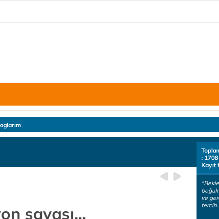
loglarım
Topla
: 1708
Kayıt 
"Bekle
boğulm
ve ger
tercih.
n savaşı...