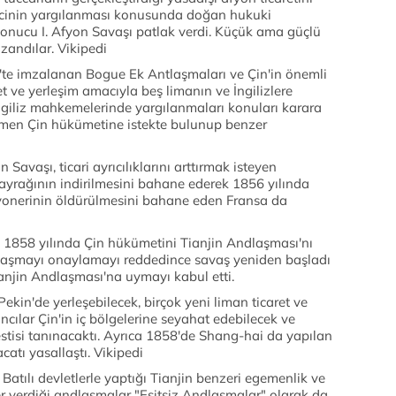
nizcinin yargılanması konusunda doğan hukuki
onucu I. Afyon Savaşı patlak verdi. Küçük ama güçlü
azandılar. Vikipedi
te imzalanan Bogue Ek Antlaşmaları ve Çin'in önemli
t ve yerleşim amacıyla beş limanın ve İngilizlere
 İngiliz mahkemelerinde yargılanmaları konuları karara
hemen Çin hükümetine istekte bulunup benzer
 Savaşı, ticari ayrıcılıklarını arttırmak isteyen
 bayrağının indirilmesini bahane ederek 1856 yılında
misyonerinin öldürülmesini bahane eden Fransa da
 1858 yılında Çin hükümetini Tianjin Andlaşması'nı
laşmayı onaylamayı reddedince savaş yeniden başladı
anjin Andlaşması'na uymayı kabul etti.
kin'de yerleşebilecek, birçok yeni liman ticaret ve
ancılar Çin'in iç bölgelerine seyahat edebilecek ve
estisi tanınacaktı. Ayrıca 1858'de Shang-hai da yapılan
catı yasallaştı. Vikipedi
 Batılı devletlerle yaptığı Tianjin benzeri egemenlik ve
 verdiği andlaşmalar "Eşitsiz Andlaşmalar" olarak da