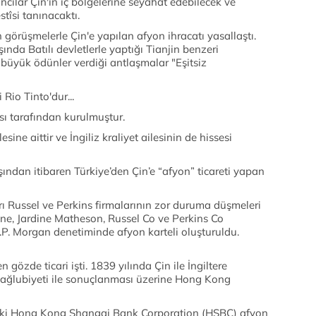
ancılar Çin'in iç bölgelerine seyahat edebilecek ve
tîsi tanınacaktı.
görüşmelerle Çin'e yapılan afyon ihracatı yasallaştı.
şında Batılı devletlerle yaptığı Tianjin benzeri
üyük ödünler verdiği antlaşmalar "Eşitsiz
Rio Tinto'dur...
sı tarafından kurulmuştur.
sine aittir ve İngiliz kraliyet ailesinin de hissesi
ından itibaren Türkiye’den Çin’e “afyon” ticareti yapan
ı Russel ve Perkins firmalarının zor duruma düşmeleri
ine, Jardine Matheson, Russel Co ve Perkins Co
it J.P. Morgan denetiminde afyon karteli oluşturuldu.
en gözde ticari işti. 1839 yılında Çin ile İngiltere
mağlubiyeti ile sonuç­lanması üzerine Hong Kong
ndeki Hong Kong Shangai Bank Corporation (HSBC) afyon