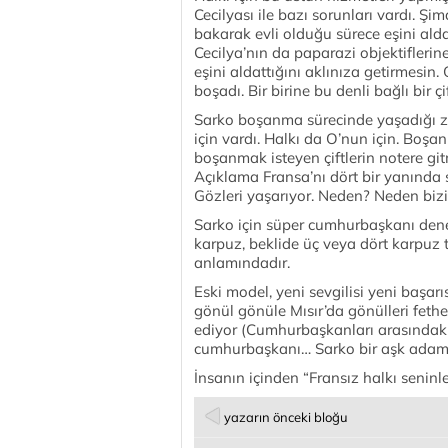
Cecilyası ile bazı sorunları vardı. 
bakarak evli olduğu sürece eşini alda
Cecilya’nın da paparazi objektifler
eşini aldattığını aklınıza getirmesin
boşadı. Bir birine bu denli bağlı bir 
Sarko boşanma sürecinde yaşadığı zor
için vardı. Halkı da O’nun için. Boş
boşanmak isteyen çiftlerin notere git
Açıklama Fransa’nı dört bir yanında s
Gözleri yaşarıyor. Neden? Neden bi
Sarko için süper cumhurbaşkanı deneb
karpuz, beklide üç veya dört karpuz t
anlamındadır.
Eski model, yeni sevgilisi yeni başar
gönül gönüle Mısır’da gönülleri fethe
ediyor (Cumhurbaşkanları arasındaki
cumhurbaşkanı… Sarko bir aşk adamı…
İnsanın içinden “Fransız halkı senin
yazarın önceki bloğu