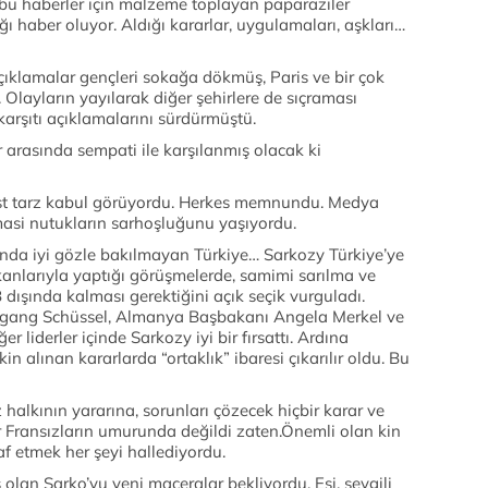
 bu haberler için malzeme toplayan paparaziler
ı haber oluyor. Aldığı kararlar, uygulamaları, aşkları…
açıklamalar gençleri sokağa dökmüş, Paris ve bir çok
. Olayların yayılarak diğer şehirlere de sıçraması
arşıtı açıklamalarını sürdürmüştü.
r arasında sempati ile karşılanmış olacak ki
list tarz kabul görüyordu. Herkes memnundu. Medya
masi nutukların sarhoşluğunu yaşıyordu.
nda iyi gözle bakılmayan Türkiye… Sarkozy Türkiye’ye
anlarıyla yaptığı görüşmelerde, samimi sarılma ve
dışında kalması gerektiğini açık seçik vurguladı.
fgang Schüssel, Almanya Başbakanı Angela Merkel ve
er liderler içinde Sarkozy iyi bir fırsattı. Ardına
kin alınan kararlarda “ortaklık” ibaresi çıkarılır oldu. Bu
 halkının yararına, sorunları çözecek hiçbir karar ve
ransızların umurunda değildi zaten.Önemli olan kin
 laf etmek her şeyi hallediyordu.
 olan Sarko’yu yeni maceralar bekliyordu. Eşi, sevgili