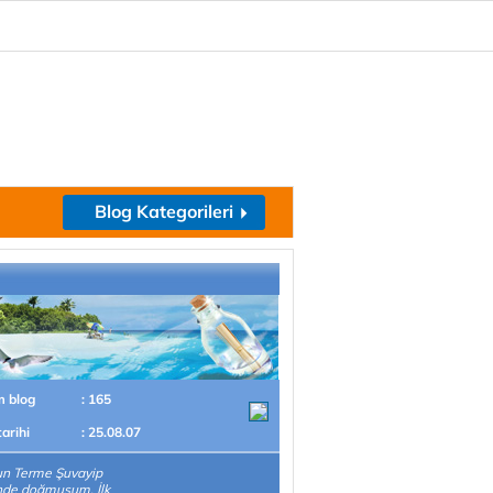
Blog Kategorileri
m blog
: 165
tarihi
: 25.08.07
n Terme Şuvayip
nde doğmuşum. İlk