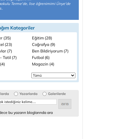
aokulu Terme'de, lise öğrenimimi Ünye'de
..
ığım Kategoriler
r (35)
Eğitim (28)
el (23)
Coğrafya (9)
lar (7)
Ben Bildiriyorum (7)
- Tatil (7)
Futbol (6)
(4)
Magazin (4)
glarda
Yazarlarda
Galerilerde
ece bu yazarın bloglarında ara