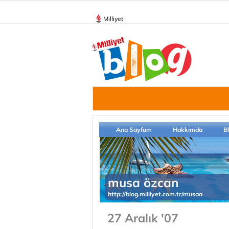
Milliyet
Ana Sayfam
Hakkımda
B
musa özcan
http://blog.milliyet.com.tr/musaa
27 Aralık '07