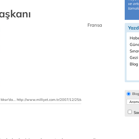
ve ort
tamala
aşkanı
Fransa
Yazd
Habe
Günc
Sınav
Gezi 
Blog 
Blo
Mısır'da... http://www.milliyet.com.tr/2007/12/25/s
Sad