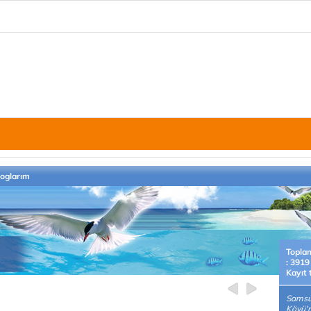
loglarım
Topla
: 3919
Kayıt 
Samsu
Köyü'