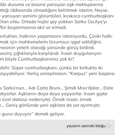
Şimdiki duruma ve basına yansıyan aşk mektuplarına
ttığı iddiasında olmadığımı belirtmek isterim. Neyse..
ine yansıyan samimi görüntüleri, koskoca cumhurbaşkanı
. Olan oldu. Ortada hiçbir şey yokken Sarko Cecilya’yı
çiftin boşanmasına akıl sır ermedi.
lukları, halkının yaşamasını istemiyordu. Çünki halkı
anmak için mahkemelerin lüzumsuz işgal edildiğini,
mesinin yeterli olacağı yönünde görüş bildirdi.
evinç çığlıklarıyla karşılandı. İnsan duygulanıyor.
zim böyle Cumhurbaşkanımız yok ki?
ilir. Süper cumhurbaşkanı, çünkü bir koltukta iki
aşıyabiliyor. Yanlış anlaşılmasın. “Karpuz” yeni başarısı
ısı Sarko’nun… Adı Carla Bruni… Şimdi Mısır’dalar… Elele
diyorlar. Aşklarını doya doya yaşıyorlar. İnsan gıpta
 özel statüsü nedeniyle). Örnek insan, örnek
 Geniş gönlünde yeni aşklara da yer ayırmıştır.
le gurur duyuyor” demek geliyor.
yazarın sonraki bloğu