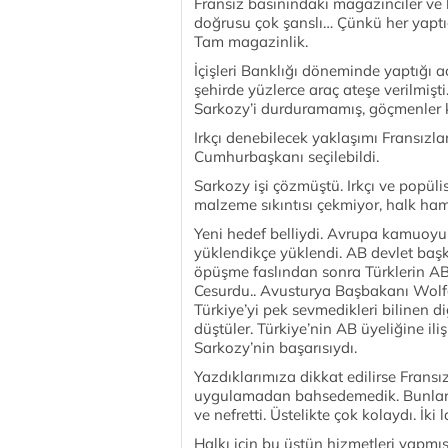
Fransız basınındaki magazinciler ve
doğrusu çok şanslı… Çünkü her yaptığ
Tam magazinlik.
İçişleri Banklığı döneminde yaptığı 
şehirde yüzlerce araç ateşe verilmişti
Sarkozy’i durduramamış, göçmenler k
Irkçı denebilecek yaklaşımı Fransızla
Cumhurbaşkanı seçilebildi.
Sarkozy işi çözmüştü. Irkçı ve popü
malzeme sıkıntısı çekmiyor, halk ha
Yeni hedef belliydi. Avrupa kamuoyu
yüklendikçe yüklendi. AB devlet başk
öpüşme faslından sonra Türklerin AB 
Cesurdu.. Avusturya Başbakanı Wol
Türkiye’yi pek sevmedikleri bilinen diğ
düştüler. Türkiye’nin AB üyeliğine iliş
Sarkozy’nin başarısıydı.
Yazdıklarımıza dikkat edilirse Fransız
uygulamadan bahsedemedik. Bunlar F
ve nefretti. Üstelikte çok kolaydı. İki
Halkı için bu üstün hizmetleri yapmış