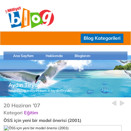
Blog Kategorileri
Ana Sayfam
Hakkımda
Bloglarım
Aydın Tiryaki
http://blog.milliyet.com.tr/aydintiryaki
20 Haziran '07
Kategori
Eğitim
ÖSS için yeni bir model önerisi (2001)