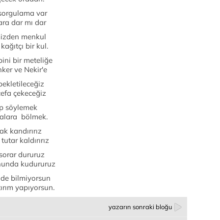
r sorgulama var
ara dar mı dar
mizden menkul
kağıtçı bir kul.
ini bir meteliğe
ker ve Nekir'e
ekletileceğiz
cefa çekeceğiz
rip söylemek
çalara bölmek.
sak kandırırız
utar kaldırırız
 sorar dururuz
sonunda kudururuz
 de bilmiyorsun
tırım yapıyorsun.
yazarın sonraki bloğu