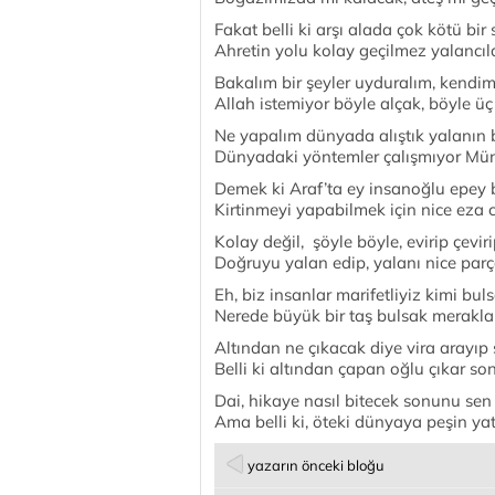
Fakat belli ki arşı alada çok kötü bi
Ahretin yolu kolay geçilmez yalancıl
Bakalım bir şeyler uyduralım, kendi
Allah istemiyor böyle alçak, böyle üç 
Ne yapalım dünyada alıştık yalanın b
Dünyadaki yöntemler çalışmıyor Mün
Demek ki Araf’ta ey insanoğlu epey b
Kirtinmeyi yapabilmek için nice eza 
Kolay değil, şöyle böyle, evirip çevi
Doğruyu yalan edip, yalanı nice par
Eh, biz insanlar marifetliyiz kimi bul
Nerede büyük bir taş bulsak merakla t
Altından ne çıkacak diye vira arayıp
Belli ki altından çapan oğlu çıkar 
Dai, hikaye nasıl bitecek sonunu sen
Ama belli ki, öteki dünyaya peşin ya
yazarın önceki bloğu