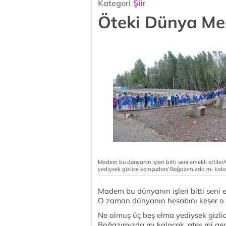
Kategori
Şiir
Öteki Dünya Me
Madem bu dünyanın işleri bitti seni emekli ettil
yediysek gizlice komşudan/ Boğazımızda mı kal
Madem bu dünyanın işleri bitti seni e
O zaman dünyanın hesabını keser o 
Ne olmuş üç beş elma yediysek gizl
Boğazımızda mı kalacak, ateş mi ge