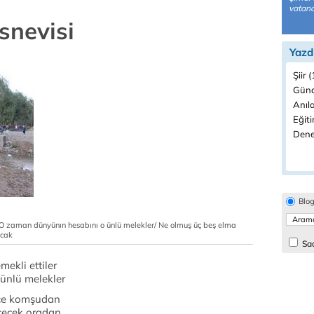
vatanda
snevisi
Yazd
Şiir 
Günc
Anıla
Eğiti
Dene
Blo
er/O zaman dünyünın hesabını o ünlü melekler/ Ne olmuş üç beş elma
acak
Sad
mekli ettiler
ünlü melekler
ice komşudan
çecek oradan.