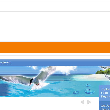
loglarım
Topla
: 848
Kayıt 
Mesleğ
Şimdi 