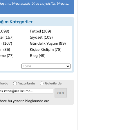
şım… biraz şairlik, biraz hayalcilik, biraz s..
ığım Kategoriler
(1099)
Futbol (209)
el (157)
Siyaset (109)
r (107)
Gündelik Yaşam (99)
m (85)
Kişisel Gelişim (78)
me (77)
Blog (49)
glarda
Yazarlarda
Galerilerde
ece bu yazarın bloglarında ara