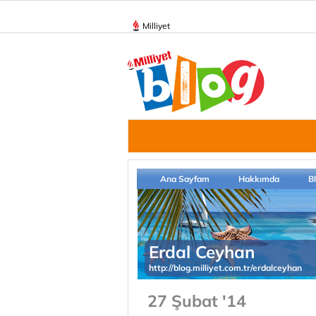
Milliyet
Ana Sayfam
Hakkımda
B
Erdal Ceyhan
http://blog.milliyet.com.tr/erdalceyhan
27 Şubat '14