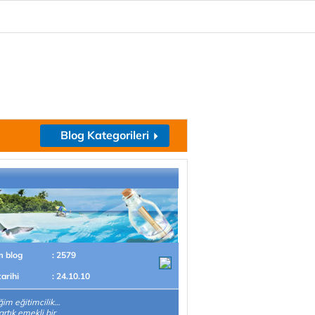
Blog Kategorileri
m blog
: 2579
tarihi
: 24.10.10
im eğitimcilik…
artık emekli bir