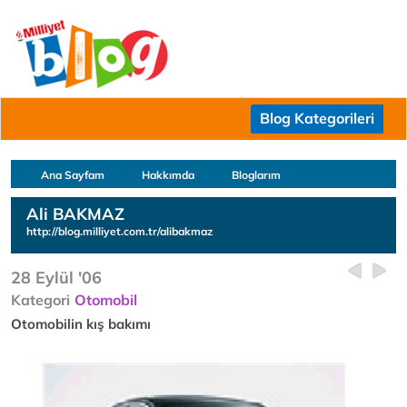
Blog Kategorileri
Ana Sayfam
Hakkımda
Bloglarım
Ali BAKMAZ
http://blog.milliyet.com.tr/alibakmaz
28 Eylül '06
Kategori
Otomobil
Otomobilin kış bakımı