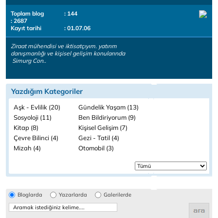
Toplam blog
: 144
: 2687
Kayıt tarihi
: 01.07.06
Ziraat mühendisi ve iktisatçıyım. yatırım
danışmanlığı ve kişisel gelişim konularında
Simurg Con..
Yazdığım Kategoriler
Aşk - Evlilik (20)
Gündelik Yaşam (13)
Sosyoloji (11)
Ben Bildiriyorum (9)
Kitap (8)
Kişisel Gelişim (7)
Çevre Bilinci (4)
Gezi - Tatil (4)
Mizah (4)
Otomobil (3)
Bloglarda
Yazarlarda
Galerilerde