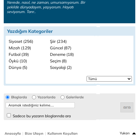
Nerede, nasıl, ne zaman, umursamıyorum. Bir
şekilde dünyadayım, yaşıyorum. Hayatı
seviyorum. Tanr..
Yazdığım Kategoriler
Siyaset (256)
Şiir (234)
Mizah (129)
Güncel (87)
Futbol (39)
Deneme (18)
Öykü (10)
Seçim (8)
Dünya (5)
Sosyoloji (2)
Bloglarda
Yazarlarda
Galerilerde
Sadece bu yazarın bloglarında ara
|
|
Yukarı
Anasayfa
Bize Ulaşın
Kullanım Koşulları