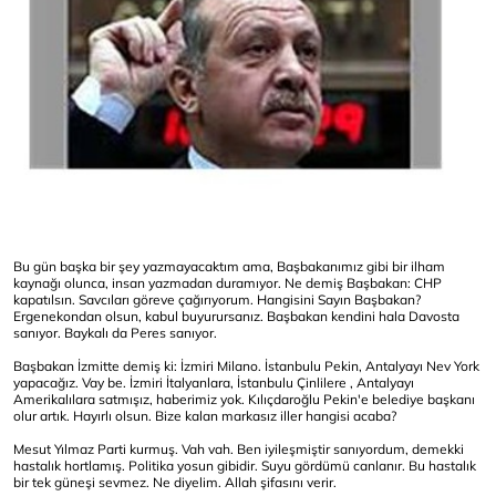
Bu gün başka bir şey yazmayacaktım ama, Başbakanımız gibi bir ilham
kaynağı olunca, insan yazmadan duramıyor. Ne demiş Başbakan: CHP
kapatılsın. Savcıları göreve çağırıyorum. Hangisini Sayın Başbakan?
Ergenekondan olsun, kabul buyurursanız. Başbakan kendini hala Davosta
sanıyor. Baykalı da Peres sanıyor.
Başbakan İzmitte demiş ki: İzmiri Milano. İstanbulu Pekin, Antalyayı Nev York
yapacağız. Vay be. İzmiri İtalyanlara, İstanbulu Çinlilere , Antalyayı
Amerikalılara satmışız, haberimiz yok. Kılıçdaroğlu Pekin'e belediye başkanı
olur artık. Hayırlı olsun. Bize kalan markasız iller hangisi acaba?
Mesut Yılmaz Parti kurmuş. Vah vah. Ben iyileşmiştir sanıyordum, demekki
hastalık hortlamış. Politika yosun gibidir. Suyu gördümü canlanır. Bu hastalık
bir tek güneşi sevmez. Ne diyelim. Allah şifasını verir.