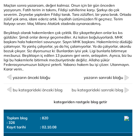
Maçtan sonra yazarsam, değeri kalmaz. Onun için bir gün önceden
yazıyorum. Fatih terim in takımı, Fildişi sahillerine karşı. Şarkıyı da çok
severim. Zeynebe yaptırdım Fildişi tarak. Tara zülüfleri, bir yana bırak. Ortada
zülüf yok ama, idare ederiz artık. İnşallah üstümüzden fil geçmez. Terim
İtalyayı sever. Maç Milano Atatürk stadında oynanacakmış.
Beşiktaşlı olarak hakemlerden çok çektik. Biz şikayetteyken onlar kıs kıs
güldüler. Şimdi onlar dereyi geçemediler. Az kalsın boğuluyorlardı. MHK
başkanı hala hakemleri savunuyor. Sayın MHK başkanı. Hakemleriniz düdüğü
çalamıyor. Ya yanlış çalıyorlar, ya da hiç çalamıyorlar. Ya da çalıyorlar, akordu
bozuk çıkıyor. Siz diyorsunuz ki: Bunlardan iyisi yok. Ligi bunlarla bitirmeye
mecburuz. Beşiktaşın iç edilen 13 puanını geri verin, anlaşalım. Ayrıca, biz bu
ligi bu hakemlerle bitirmek mecburiyetinde değiliz. Allaha şükür
Federasyonumuzun bütçesi yeterli. Yabancı hakem bu işi çözer. Utanmayın.
Karar verin..
yazarın önceki bloğu
yazarın sonraki bloğu
bu kategorideki önceki blog
bu kategorideki sonraki blog
kategoriden rastgele blog getir
Toplam blog
: 820
: 326
Kayıt tarihi
: 02.10.08