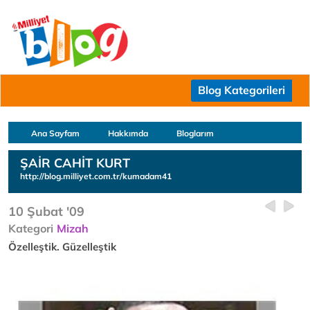
Blog Kategorileri
Ana Sayfam
Hakkımda
Bloglarım
ŞAİR CAHİT KURT
http://blog.milliyet.com.tr/kumadam41
10 Şubat '09
Kategori
Mizah
Özelleştik. Güzelleştik