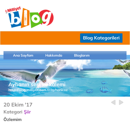
Blog Kategorileri
Ana Sayfam
Hakkımda
Bloglarım
Ayhanın sesi ve kalemi
http://blog.milliyet.com.tr/ayhanicoz
20 Ekim '17
Kategori
Şiir
Özlemim