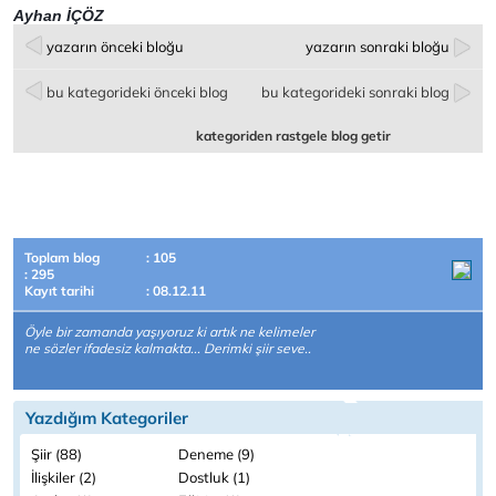
Ayhan İÇÖZ
yazarın önceki bloğu
yazarın sonraki bloğu
bu kategorideki önceki blog
bu kategorideki sonraki blog
kategoriden rastgele blog getir
Toplam blog
: 105
: 295
Kayıt tarihi
: 08.12.11
Öyle bir zamanda yaşıyoruz ki artık ne kelimeler
ne sözler ifadesiz kalmakta... Derimki şiir seve..
Yazdığım Kategoriler
Şiir (88)
Deneme (9)
İlişkiler (2)
Dostluk (1)