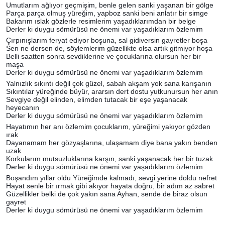
Umutlarım ağlıyor geçmişim, benle gelen sanki yaşanan bir gölge
Parça parça olmuş yüreğim, yapboz sanki beni anlatır bir simge
Bakarım ıslak gözlerle resimlerim yaşadıklarımdan bir belge
Derler ki duygu sömürüsü ne önemi var yaşadıklarım özlemim
Çırpınışlarım feryat ediyor boşuna, sal gidiversin gayretler boşa
Sen ne dersen de, söylemlerim güzellikte olsa artık gitmiyor hoşa
Belli saatten sonra sevdiklerine ve çocuklarına olursun her bir
maşa
Derler ki duygu sömürüsü ne önemi var yaşadıklarım özlemim
Yalnızlık sıkıntı değil çok güzel, sabah akşam yok sana karışanın
Sıkıntılar yüreğinde büyür, ararsın dert dostu yutkunursun her anın
Sevgiye değil elinden, elimden tutacak bir eşe yaşanacak
heyecanın
Derler ki duygu sömürüsü ne önemi var yaşadıklarım özlemim
Hayatımın her anı özlemim çocuklarım, yüreğimi yakıyor gözden
ırak
Dayanamam her gözyaşlarına, ulaşamam diye bana yakın benden
uzak
Korkularım mutsuzluklarına karşın, sanki yaşanacak her bir tuzak
Derler ki duygu sömürüsü ne önemi var yaşadıklarım özlemim
Boşandım yıllar oldu Yüreğimde kalmadı, sevgi yerine doldu nefret
Hayat senle bir ırmak gibi akıyor hayata doğru, bir adım az sabret
Güzellikler belki de çok yakın sana Ayhan, sende de biraz olsun
gayret
Derler ki duygu sömürüsü ne önemi var yaşadıklarım özlemim