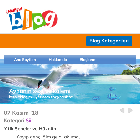
Blog Kategorileri
Ana Sayfam
Hakkımda
Bloglarım
Ayhanın sesi ve kalemi
http://blog.milliyet.com.tr/ayhanicoz
07 Kasım '18
Kategori
Şiir
Yitik Seneler ve Hüznüm
Kayıp gençliğim geldi aklıma,