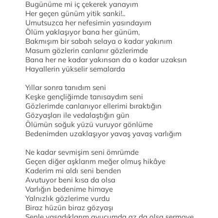
Bugünüme mi iç çekerek yanayım
Her geçen günüm yitik sanki!..
Umutsuzca her nefesimin yasındayım
Ölüm yaklaşıyor bana her günüm,
Bakmışım bir sabah selaya o kadar yakınım
Masum gözlerin canlanır gözlerimde
Bana her ne kadar yakınsan da o kadar uzaksın
Hayallerin yükselir semalarda
Yıllar sonra tanıdım seni
Keşke gençliğimde tanısaydım seni
Gözlerimde canlanıyor ellerimi bıraktığın
Gözyaşları ile vedalaştığın gün
Ölümün soğuk yüzü vuruyor gönlüme
Bedenimden uzaklaşıyor yavaş yavaş varlığım
Ne kadar sevmişim seni ömrümde
Geçen diğer aşklarım meğer olmuş hikâye
Kaderim mi aldı seni benden
Avutuyor beni kısa da olsa
Varlığın bedenime himaye
Yalnızlık gözlerime vurdu
Biraz hüzün biraz gözyaşı
Senle yaşadıklarım avucumda az da olsa sermaye