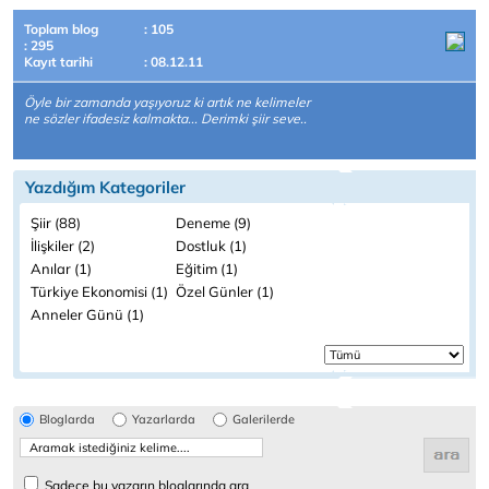
Toplam blog
: 105
: 295
Kayıt tarihi
: 08.12.11
Öyle bir zamanda yaşıyoruz ki artık ne kelimeler
ne sözler ifadesiz kalmakta... Derimki şiir seve..
Yazdığım Kategoriler
Şiir (88)
Deneme (9)
İlişkiler (2)
Dostluk (1)
Anılar (1)
Eğitim (1)
Türkiye Ekonomisi (1)
Özel Günler (1)
Anneler Günü (1)
Bloglarda
Yazarlarda
Galerilerde
Sadece bu yazarın bloglarında ara