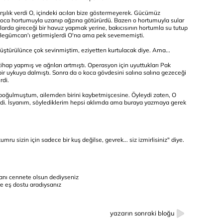
ılık verdi O, içindeki acıları bize göstermeyerek. Gücümüz
k, koca hortumuyla uzanıp ağzına götürürdü. Bazen o hortumuyla sular
aklarda gireceği bir havuz yapmak yerine, bakıcısının hortumla su tutup
r Begümcan'ı getirmişlerdi O'na ama pek sevememişti.
ştürülünce çok sevinmiştim, eziyetten kurtulacak diye. Ama...
ihap yapmış ve ağrıları artmıştı. Operasyon için uyuttukları Pak
 uykuya dalmıştı. Sonra da o koca gövdesini salına salına gezeceği
rdi.
ğulmuştum, ailemden birini kaybetmişcesine. Öyleydi zaten, O
riydi. İsyanım, söylediklerim hepsi aklımda ama buraya yazmaya gerek
mru sizin için sadece bir kuş değilse, gevrek... siz izmirlisiniz" diye.
anı cennete olsun dediyseniz
e eş dostu aradıysanız
yazarın sonraki bloğu