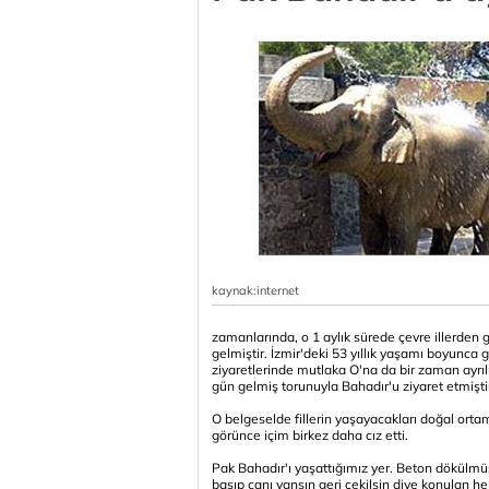
kaynak:internet
zamanlarında, o 1 aylık sürede çevre illerden g
gelmiştir. İzmir'deki 53 yıllık yaşamı boyunca g
ziyaretlerinde mutlaka O'na da bir zaman ayrıl
gün gelmiş torunuyla Bahadır'u ziyaret etmişti
O belgeselde fillerin yaşayacakları doğal ortamı
görünce içim birkez daha cız etti.
Pak Bahadır'ı yaşattığımız yer. Beton dökülmüş 
basıp canı yansın geri çekilsin diye konulan h