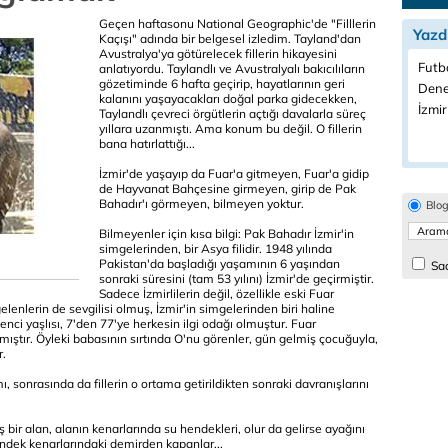
Geçen haftasonu National Geographic'de "Filllerin
Yazd
Kaçışı" adında bir belgesel izledim. Tayland'dan
Avustralya'ya götürelecek fillerin hikayesini
Futbo
anlatıyordu. Taylandlı ve Avustralyalı bakıcılıların
gözetiminde 6 hafta geçirip, hayatlarının geri
Dene
kalanını yaşayacakları doğal parka gidecekken,
İzmir
Taylandlı çevreci örgütlerin açtığı davalarla süreç
yıllara uzanmıştı. Ama konum bu değil. O fillerin
bana hatırlattığı...
İzmir'de yaşayıp da Fuar'a gitmeyen, Fuar'a gidip
de Hayvanat Bahçesine girmeyen, girip de Pak
Bahadır'ı görmeyen, bilmeyen yoktur.
Blo
Bilmeyenler için kısa bilgi: Pak Bahadır İzmir'in
simgelerinden, bir Asya filidir. 1948 yılında
Pakistan'da başladığı yaşamının 6 yaşından
Sad
sonraki süresini (tam 53 yılını) İzmir'de geçirmiştir.
Sadece İzmirlilerin değil, özellikle eski Fuar
elenlerin de sevgilisi olmuş, İzmir'in simgelerinden biri haline
enci yaşlısı, 7'den 77'ye herkesin ilgi odağı olmuştur. Fuar
mıştır. Öyleki babasının sırtında O'nu görenler, gün gelmiş çocuğuyla,
r.
, sonrasında da fillerin o ortama getirildikten sonraki davranışlarını
bir alan, alanın kenarlarında su hendekleri, olur da gelirse ayağını
endek kenarlarındaki demirden kapanlar...