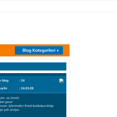
Blog Kategorileri
m blog
: 24
tarihi
: 24.03.09
yim, ve İzmirli
an gurur
rum. İşlerimden fırsat buldukça kitap
ı çok seviyo..