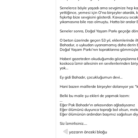
Senelerce böyle yaşadı ama sevgimize hep karş
yettiğince, yemesi için O'na birşeyler atardı
fışkırtıp bize sevgisini gösterdi. Kavurucu sıc
yıkamasına bile razı olmuştu. Hatta bir arala
Seneler sonra, Doğal Yaşam Parkı geçeğe dönü
O beton üzerinde geçen 53 yıl, eklemlerinde ilt
Bahadur, o uykudan uyanamamış daha derin bir
Doğal Yaşam Parkı'nın topraklarına gömmüşle
Haberi gazeteden okuduğumda gözyaşlarına bo
koskoca İzmir ailesinin en sevilenlerinden bi
yok...
Ey gidi Bahadır, çocukluğumun devi...
Hani bazen maillerde birşeyler dolanıyor ya: "ku
Belki bu maile şu ekleri de yapmak lazım:
...
Eğer Pak Bahadır'ın arkasından ağladıysanız
Eğer ölümünü duyunca toprağı bol olsun, mek
Eğer ölümünün ardından başımız sağolsun diy
Siz İzmirlisiniz....
yazarın önceki bloğu