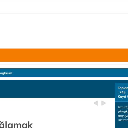
loglarım
Topla
: 743
Kayıt 
İzmirli
olmakt
duyuyo
okumay
ağlamak