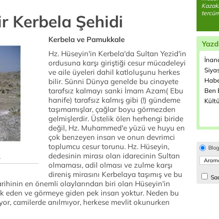
Kazaki
tercüm
r Kerbela Şehidi
Kerbela ve Pamukkale
Yazd
Hz. Hüseyin'in Kerbela'da Sultan Yezid'in
İnanç
ordusuna karşı giriştiği cesur mücadeleyi
Siyas
ve aile üyeleri dahil katloluşunu herkes
Habe
bilir. Sünni Dünya genelde bu cinayete
tarafsız kalmayı sanki İmam Azam( Ebu
Ben B
hanife) tarafsız kalmış gibi (!) gündeme
Kültü
taşımamışlar, çağlar boyu görmezden
gelmişlerdir. Üstelik ölen herhengi biride
değil, Hz. Muhammed'e yüzü ve huyu en
çok benzeyen insan ve onun devrimci
toplumcu cesur torunu. Hz. Hüseyin,
Blo
dedesinin mirası olan idarecinin Sultan
.
olmaması, adil olması ve zulme karşı
direniş mirasını Kerbelaya taşımış ve bu
Sad
arihinin en önemli olaylarından biri olan Hüseyin'in
erak eden ve görmeye giden pek insan yoktur. Neden bu
yor, camilerde anılmıyor, herkese mevlit okunurken