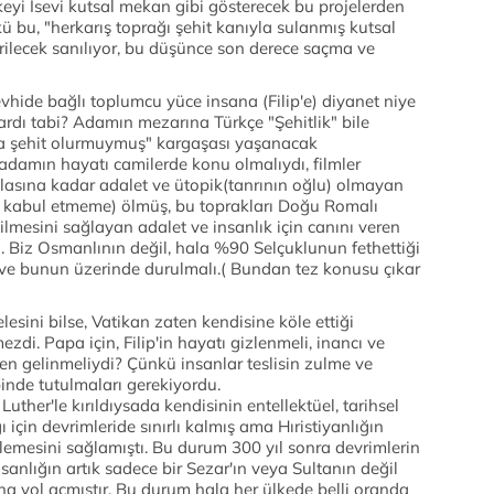
eyi İsevi kutsal mekan gibi gösterecek bu projelerden
 bu, "herkarış toprağı şehit kanıyla sulanmış kutsal
erilecek sanılıyor, bu düşünce son derece saçma ve
vhide bağlı toplumcu yüce insana (Filip'e) diyanet niye
rdı tabi? Adamın mezarına Türkçe "Şehitlik" bile
da şehit olurmuymuş" kargaşası yaşanacak
damın hayatı camilerde konu olmalıydı, filmler
lasına kadar adalet ve ütopik(tanrının oğlu) olmayan
arı kabul etmeme) ölmüş, bu toprakları Doğu Romalı
lmesini sağlayan adalet ve insanlık için canını veren
u. Biz Osmanlının değil, hala %90 Selçuklunun fethettiği
ı ve bunun üzerinde durulmalı.( Bundan tez konusu çıkar
lesini bilse, Vatikan zaten kendisine köle ettiği
ezdi. Papa için, Filip'in hayatı gizlenmeli, inancı ve
den gelinmeliydi? Çünkü insanlar teslisin zulme ve
binde tutulmaları gerekiyordu.
Luther'le kırıldıysada kendisinin entellektüel, tarihsel
ğı için devrimleride sınırlı kalmış ama Hıristiyanlığın
rlemesini sağlamıştı. Bu durum 300 yıl sonra devrimlerin
anlığın artık sadece bir Sezar'ın veya Sultanın değil
ına yol açmıştır. Bu durum hala her ülkede belli oranda