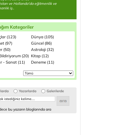
stan ve Hollanda'da eğitmenlik ve
anlık iş..
ığım Kategoriler
lar (123)
Dünya (105)
et (97)
Güncel (86)
r (50)
Astroloji (32)
ildiriyorum (20)
Kitap (12)
r - Sanat (11)
Deneme (11)
glarda
Yazarlarda
Galerilerde
ece bu yazarın bloglarında ara