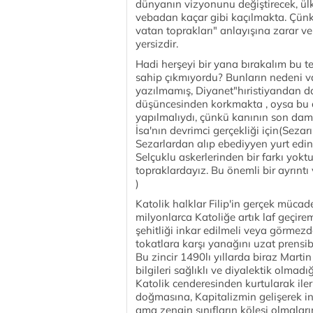
dünyanın vizyonunu değiştirecek, ülk
vebadan kaçar gibi kaçılmakta. Çünkü
vatan toprakları" anlayışına zarar v
yersizdir.
Hadi herşeyi bir yana bırakalım bu te
sahip çıkmıyordu? Bunların nedeni va
yazılmamış, Diyanet"hıristiyandan 
düşüncesinden korkmakta , oysa bu a
yapılmalıydı, çünkü kanının son dam
İsa'nın devrimci gerçekliği için(Sez
Sezarlardan alıp ebediyyen yurt edini
Selçuklu askerlerinden bir farkı yokt
topraklardayız. Bu önemli bir ayrınt
)
Katolik halklar Filip'in gerçek mücade
milyonlarca Katoliğe artık laf geçirem
şehitliği inkar edilmeli veya görmez
tokatlara karşı yanağını uzat prensi
Bu zincir 1490lı yıllarda biraz Martin 
bilgileri sağlıklı ve diyalektik olmadı
Katolik cenderesinden kurtularak ile
doğmasına, Kapitalizmin gelişerek ins
ama zengin sınıfların kölesi olmalar