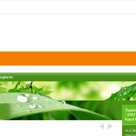
loglarım
Topla
: 3757
Kayıt 
A.Ü İk
mezun