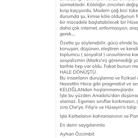
sürmektedir. Köleliğin zincirleri değiş
kırıp kaçıyordu. Modern çağ bizi tüke
durumda şu, kimse köle olduğunun fa
bir mücadele başlatabilecek bir Hüsey
daha çok internet, enformasyon, araş
gerek....
Özetle şu söylenebilir, gücü elinde 
konuşan, düşünen, eleştiren ve kendi
toplumcu ( sosyalist ) unsurlarına ka
sosyalizmin (Marks'ın) göremediği y
tarihte hep var oldu. Fakat bunun m
HALE DÖNÜŞTÜ.
Bu insanların duruşlarına ve fiziksel
Nasrettin Hoca gibi pragmatist ve ses
KELOĞLANdan hoşlanmamışlardır.
İşte bu yüzden Anadolu'dan düşünsel
olamaz. Egemen sınıflar korkmasın, 
zira Che'ye, Filip'e ve Hüseyin'e tali
İşte Kerbelanın kahramanının ve Pam
En derin saygılarımla
Ayhan Özcimbit