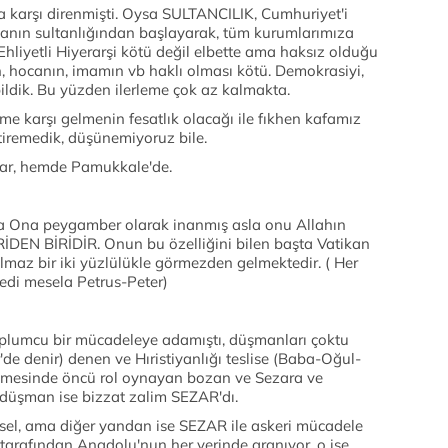
na karşı direnmişti. Oysa SULTANCILIK, Cumhuriyet'i
anın sultanlığından başlayarak, tüm kurumlarımıza
Ehliyetli Hiyerarşi kötü değil elbette ama haksız olduğu
, hocanın, imamın vb haklı olması kötü. Demokrasiyi,
bildik. Bu yüzden ilerleme çok az kalmakta.
me karşı gelmenin fesatlık olacağı ile fıkhen kafamız
tiremedik, düşünemiyoruz bile.
 var, hemde Pamukkale'de.
nında Ona peygamber olarak inanmış asla onu Allahın
DEN BİRİDİR. Onun bu özelliğini bilen başta Vatikan
ılmaz bir iki yüzlülükle görmezden gelmektedir. ( Her
edi mesela Petrus-Peter)
plumcu bir mücadeleye adamıştı, düşmanları çoktu
de denir) denen ve Hıristiyanlığı teslise (Baba-Oğul-
nmesinde öncü rol oynayan bozan ve Sezara ve
 düşman ise bizzat zalim SEZAR'dı.
irsel, ama diğer yandan ise SEZAR ile askeri mücadele
tarafından Anadolu'nun her yerinde aranıyor, o ise