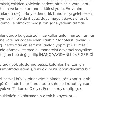
miştir, eskiden kölelerin sadece bir zinciri vardı, onu
timin ve kredi kartlarının kölesi yaptı. En vahim
rkında değil. Bu yüzden artık buna karşı gelebilecek
in ve Filip'e de ihtiyaç duyulmuyor. Savaşlar artık
tırma ile olmakta. Araştıran şahsiyetlerin artması
bulundurup bu gücü zalimce kullananlar, her zaman için
ne karşı mücadele eden Tarihin Monoteist (tevhidi )
rşı herzaman en sert katliamları yapmıştır. Bilmsel
ada görmek istemediği, monoteist devrimci sosyalizm
esajları hep değiştirilip İNANÇ YAĞDANLIK VE GERİCİ
 olarak yok oluşlarına sessiz kalanlar, her zaman
siz olmayı istemiş, asla aklını kullanan devrimci bir
, sosyal büyük bir devrimin olması söz konusu dahi
gücü elinde bulunduran para sahipleri rahat uyusun,
p yok ve Tarkan'a, Okey'e, Fenersaray'a talip çok.
ukkale'nin kahramanın ortak hikayesi bu....