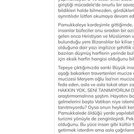
giriştiği mücadele'de onurlu bir sava
bildikleri halde bilmezden, gördükle
ayrıntılıdır lütfen okumaya devam edi
Pamukkaleye kardeşimle gittiğimde, 
insanlar büfeciler onu sıradan bir az
gelen onca Hıristiyan ve Müslüman v
bulunduğu yere Bizanslılar bir kilise
olduğuna dair yazı ingilizce şehitlik
bazıları düşmüş harflerin yerinde bu
için eksik harfin hangisi olduğunu b
Tepeye çıktığımızda sanki Büyük insa
aşağı bakarken travertenleri mucize 
mucizesi Meryem oğlu İsa'nın mucize
feda eden, asla ve asla tokat atan 
HAKKIN YOK, SENİ TANIMIYORUM DİY
araştırmamalrına şaştım. Hayatını b
gelmelerini başta Vatikan niye istem
tanıtmıyordu? Oysa onun heykeli kent
Pamukkalede öldüğü yerde yapılabili
turizmi yönüyle de zenginleşirdi. P
olduğunu. Bu yüce insan gibi kültür
getirmek isterdim ama asla çağrılar