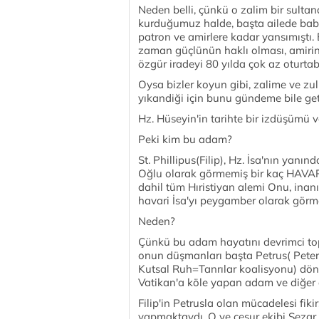
Neden belli, çünkü o zalim bir sulta
kurduğumuz halde, başta ailede bab
patron ve amirlere kadar yansımıştı. 
zaman güçlünün haklı olması, amirin
özgür iradeyi 80 yılda çok az oturta
Oysa bizler koyun gibi, zalime ve zul
yıkandiği için bunu gündeme bile ge
Hz. Hüseyin'in tarihte bir izdüşümü
Peki kim bu adam?
St. Phillipus(Filip), Hz. İsa'nın ya
Oğlu olarak görmemiş bir kaç HAVARİ
dahil tüm Hıristiyan alemi Onu, inan
havari İsa'yı peygamber olarak görm
Neden?
Çünkü bu adam hayatını devrimci to
onun düşmanları başta Petrus( Peter'
Kutsal Ruh=Tanrılar koalisyonu) dö
Vatikan'a köle yapan adam ve diğer
Filip'in Petrusla olan mücadelesi fik
yapmaktaydı. O ve cesur ekibi Sezar 