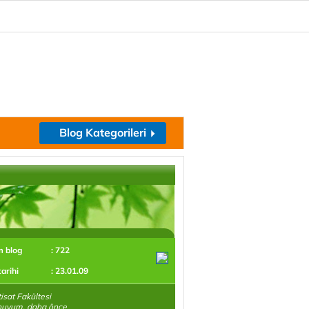
Blog Kategorileri
m blog
: 722
tarihi
: 23.01.09
tisat Fakültesi
uyum, daha önce