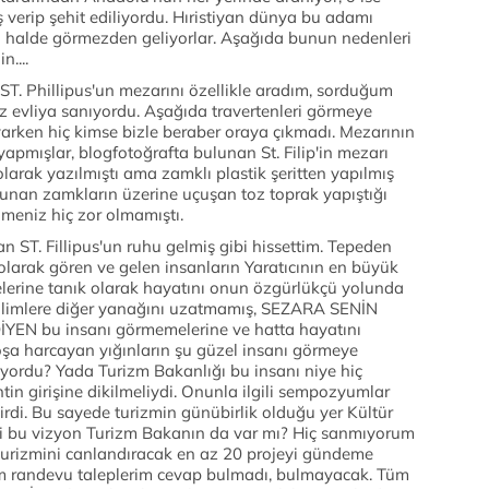
ş verip şehit ediliyordu. Hıristiyan dünya bu adamı
ri halde görmezden geliyorlar. Aşağıda bunun nedenleri
n....
ST. Phillipus'un mezarını özellikle aradım, sorduğum
iz evliya sanıyordu. Aşağıda travertenleri görmeye
arken hiç kimse bizle beraber oraya çıkmadı. Mezarının
 yapmışlar, blogfotoğrafta bulunan St. Filip'in mezarı
 olarak yazılmıştı ama zamklı plastik şeritten yapılmış
lunan zamkların üzerine uçuşan toz toprak yapıştığı
ilmeniz hiç zor olmamıştı.
n ST. Fillipus'un ruhu gelmiş gibi hissettim. Tepeden
olarak gören ve gelen insanların Yaratıcının en büyük
lerine tanık olarak hayatını onun özgürlükçü yolunda
zalimlere diğer yanağını uzatmamış, SEZARA SENİN
EN bu insanı görmemelerine ve hatta hayatını
oşa harcayan yığınların şu güzel insanı görmeye
iyordu? Yada Turizm Bakanlığı bu insanı niye hiç
in girişine dikilmeliydi. Onunla ilgili sempozyumlar
rdi. Bu sayede turizmin günübirlik olduğu yer Kültür
eki bu vizyon Turizm Bakanın da var mı? Hiç sanmıyorum
 turizmini canlandıracak en az 20 projeyi gündeme
ım randevu taleplerim cevap bulmadı, bulmayacak. Tüm