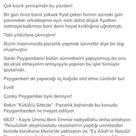
Çok kazık yemişimdir bu yüzden!
Bir gün önce bana yüksek fiyat çeken birinin sonraki gün
yanımdaki arkadaşıma aynı malı daha düşük fiyattan
satmaya kalkması beni derin hayal kırıklığına uğratmıştı.
Tabi yıldızlara çıkmıştım!
Bizim insanımızda pazarlık yapmak sünnettir diye bir algı
oluşmuştur.
Sanki Peygamberin bütün sünnetlerini yapıyormuş da onu
da eksik etmeyelim anlayışıyla yapılan bu işler tümüyle
şeytanidir.
Peygamberi de yapacağı üç kağıda alet etme cüretidir bu!
Evet!
Çünkü Peygamber öyle demiyor!
Bakın “Kütüb’ü Sitte’de” Pazarlık bahsinde bu konuda
Peygamberden ne rivayet ediliyor.
6637 - Kayle Ümmü Beni Emmar radıyallahu anha anlatıyor:
"Resulullah aleyhissalatu vesselam'ın yaptığı umrelerden
birinde kendisine Merve'de yaklaştım ve: "Ey Allah'ın Resulü!