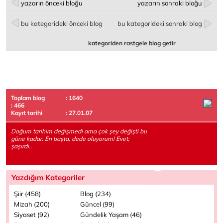
yazarın önceki bloğu
yazarın sonraki bloğu
bu kategorideki önceki blog
bu kategorideki sonraki blog
kategoriden rastgele blog getir
Toplam blog
: 1640
: 466
Kayıt tarihi
: 27.01.07
Doğum tarihim değişmedi ama çok şey değişti bu
güne kadar. En başta, dede oluyorum! Evet;
şaşırdı..
Yazdığım Kategoriler
Şiir (458)
Blog (234)
Mizah (200)
Güncel (99)
Siyaset (92)
Gündelik Yaşam (46)