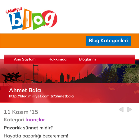
Blog Kategorileri
Ana Sayfam
Hakkımda
Bloglarım
Ahmet Balcı
http://blog.milliyet.com.tr/ahmetbalci
11 Kasım '15
Kategori
İnançlar
Pazarlık sünnet midir?
Hayatta pazarlığı beceremem!