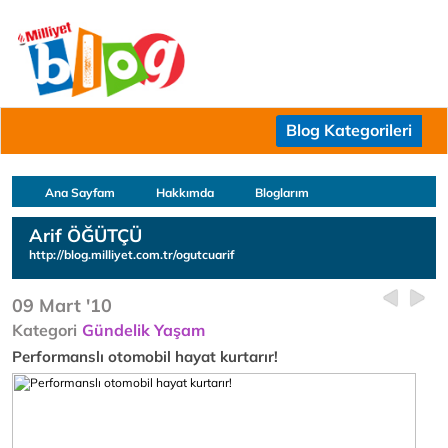
Blog Kategorileri
Ana Sayfam
Hakkımda
Bloglarım
Arif ÖĞÜTÇÜ
http://blog.milliyet.com.tr/ogutcuarif
09 Mart '10
Kategori
Gündelik Yaşam
Performanslı otomobil hayat kurtarır!