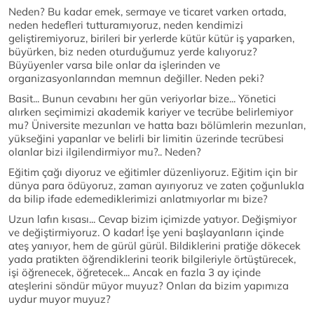
Neden? Bu kadar emek, sermaye ve ticaret varken ortada,
neden hedefleri tutturamıyoruz, neden kendimizi
geliştiremiyoruz, birileri bir yerlerde kütür kütür iş yaparken,
büyürken, biz neden oturduğumuz yerde kalıyoruz?
Büyüyenler varsa bile onlar da işlerinden ve
organizasyonlarından memnun değiller. Neden peki?
Basit... Bunun cevabını her gün veriyorlar bize... Yönetici
alırken seçimimizi akademik kariyer ve tecrübe belirlemiyor
mu? Üniversite mezunları ve hatta bazı bölümlerin mezunları,
yükseğini yapanlar ve belirli bir limitin üzerinde tecrübesi
olanlar bizi ilgilendirmiyor mu?.. Neden?
Eğitim çağı diyoruz ve eğitimler düzenliyoruz. Eğitim için bir
dünya para ödüyoruz, zaman ayırıyoruz ve zaten çoğunlukla
da bilip ifade edemediklerimizi anlatmıyorlar mı bize?
Uzun lafın kısası... Cevap bizim içimizde yatıyor. Değişmiyor
ve değiştirmiyoruz. O kadar! İşe yeni başlayanların içinde
ateş yanıyor, hem de gürül gürül. Bildiklerini pratiğe dökecek
yada pratikten öğrendiklerini teorik bilgileriyle örtüştürecek,
işi öğrenecek, öğretecek... Ancak en fazla 3 ay içinde
ateşlerini söndür müyor muyuz? Onları da bizim yapımıza
uydur muyor muyuz?