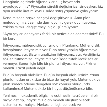
Hangimiz, eğitimde öğrendiklerini iş hayatında
uygulayabilmiş? Piyasalar sürekli değişim içerisindeyken, biz
aynı usulde üretim, aynı usulde satış yapmaya çalışıyoruz.
Kendimizden başka her şeyi değiştiriyoruz. Ama plan
metodolojimiz üzerinde durmaya hiç gerek duymuyoruz.
Yaklaşımımızı değiştirmeyi hiç düşünmüyoruz.
"Aynı şeyleri deneyerek farklı bir netice elde edemezsiniz!" Bu
bir kural.
İhtiyacımız mühendislik çalışmaları. Planlama. Mühendislik
hesaplarına ihtiyacımız var. Plan nasıl yapılırı öğrenmeye
ihtiyacımız var. Sistem analizine ihtiyacımız var. Verdiğimiz
sözleri tutmamıza ihtiyacımız var. Yada tutabilecek sözler
vermeye. Bunun için bile bir plana ihtiyacımız var. Fikirler
önemli. Fakat yeterli değil.
Bugün başarılı olabiliriz. Bugün başarılı olabilirsiniz. Yarını
planlamadan artık size de bize de hayat yok. Matematik ve
plan sadece ödeme dengeleri söz konusu olduğunda
kullanılmaz! Matematiksiz bir hayat düşünülemez bile.
Yeni neslin akademik bilgisi ile eski neslin tecrübelerini bir
araya getirip, ihtiyacımız olan modeli oluşturabilecek
sistemler kurmalıyız. Herkesi birleştirebilecek ve