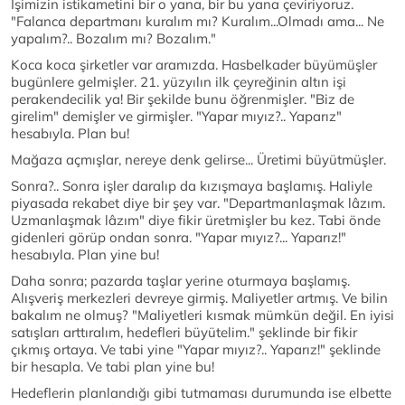
İşimizin istikametini bir o yana, bir bu yana çeviriyoruz.
"Falanca departmanı kuralım mı? Kuralım...Olmadı ama... Ne
yapalım?.. Bozalım mı? Bozalım."
Koca koca şirketler var aramızda. Hasbelkader büyümüşler
bugünlere gelmişler. 21. yüzyılın ilk çeyreğinin altın işi
perakendecilik ya! Bir şekilde bunu öğrenmişler. "Biz de
girelim" demişler ve girmişler. "Yapar mıyız?.. Yaparız"
hesabıyla. Plan bu!
Mağaza açmışlar, nereye denk gelirse... Üretimi büyütmüşler.
Sonra?.. Sonra işler daralıp da kızışmaya başlamış. Haliyle
piyasada rekabet diye bir şey var. "Departmanlaşmak lâzım.
Uzmanlaşmak lâzım" diye fikir üretmişler bu kez. Tabi önde
gidenleri görüp ondan sonra. "Yapar mıyız?... Yaparız!"
hesabıyla. Plan yine bu!
Daha sonra; pazarda taşlar yerine oturmaya başlamış.
Alışveriş merkezleri devreye girmiş. Maliyetler artmış. Ve bilin
bakalım ne olmuş? "Maliyetleri kısmak mümkün değil. En iyisi
satışları arttıralım, hedefleri büyütelim." şeklinde bir fikir
çıkmış ortaya. Ve tabi yine "Yapar mıyız?.. Yaparız!" şeklinde
bir hesapla. Ve tabi plan yine bu!
Hedeflerin planlandığı gibi tutmaması durumunda ise elbette