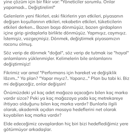
yine çözüm için bir fikir var: "Yöneticiler sorumlu. Onlar
yapamadı... Değiştirelim!"
Gelenlerin yeni fikirleri, eski fikirlerin yan etkileri, piyasanın
değişen koşullarının etkileri, rekabetin etkileri, tüketicilerin
etkileri derken... Bazen başa dönmüşüz, bazen girdapların
içine girip girdaplarla birlikte dönmüşüz. Yapmışız, caymışız.
İstemişiz, vazgeçmişiz. Dönmek, değiştirmek piyasamızın
raconu olmuş.
Söz verip de dönmek "doğal", söz verip de tutmak ise "hayal"
anlamlarını yüklenmişler. Kelimelerin bile anlamlarını
değiştirmişiz!
Fikrimiz var ama! "Performans için hareket ve değişiklik
lâzım..." Ya plan? "Yapar mıyız?.. Yaparız..." Plan bu tabi ki. Biz
mi değişeceğiz, onlar değişsin!
Önümüzdeki yıl kaç adet mağaza açacağını bilen kaç marka
vardır sizce? Peki ya kaç mağazaya yada kaç metrekareye
ihtiyacı olduğunu bilen kaç marka vardır? Bunlarla ilgili
olarak, akademik açıdan masaya hedeflerini net olarak
koyabilen kaç marka vardır?
Elde edeceğimiz cevaplardan hiç biri bizi hedeflediğimiz yere
götürmüyor arkadaşlar.