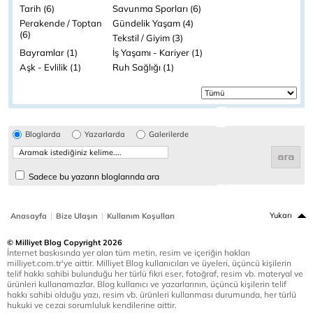
Tarih (6)
Savunma Sporları (6)
Perakende / Toptan
Gündelik Yaşam (4)
(6)
Tekstil / Giyim (3)
Bayramlar (1)
İş Yaşamı - Kariyer (1)
Aşk - Evlilik (1)
Ruh Sağlığı (1)
Bloglarda
Yazarlarda
Galerilerde
Sadece bu yazarın bloglarında ara
|
|
Yukarı
Anasayfa
Bize Ulaşın
Kullanım Koşulları
© Milliyet Blog Copyright 2026
İnternet baskısında yer alan tüm metin, resim ve içeriğin hakları
milliyet.com.tr'ye aittir. Milliyet Blog kullanıcıları ve üyeleri, üçüncü kişilerin
telif hakkı sahibi bulunduğu her türlü fikri eser, fotoğraf, resim vb. materyal ve
ürünleri kullanamazlar. Blog kullanıcı ve yazarlarının, üçüncü kişilerin telif
hakkı sahibi olduğu yazı, resim vb. ürünleri kullanması durumunda, her türlü
hukuki ve cezai sorumluluk kendilerine aittir.