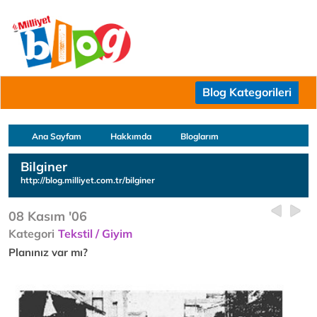
Blog Kategorileri
Ana Sayfam
Hakkımda
Bloglarım
Bilginer
http://blog.milliyet.com.tr/bilginer
08 Kasım '06
Kategori
Tekstil / Giyim
Planınız var mı?