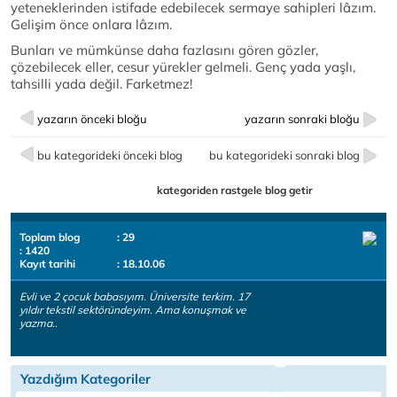
yeteneklerinden istifade edebilecek sermaye sahipleri lâzım.
Gelişim önce onlara lâzım.
Bunları ve mümkünse daha fazlasını gören gözler,
çözebilecek eller, cesur yürekler gelmeli. Genç yada yaşlı,
tahsilli yada değil. Farketmez!
yazarın önceki bloğu
yazarın sonraki bloğu
bu kategorideki önceki blog
bu kategorideki sonraki blog
kategoriden rastgele blog getir
Toplam blog
: 29
: 1420
Kayıt tarihi
: 18.10.06
Evli ve 2 çocuk babasıyım. Üniversite terkim. 17
yıldır tekstil sektöründeyim. Ama konuşmak ve
yazma..
Yazdığım Kategoriler