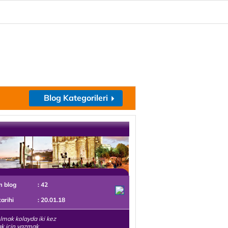
Blog Kategorileri
m blog
: 42
tarihi
: 20.01.18
lmak kolayda iki kez
k için yazmak