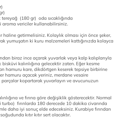
r)
gr)
tereyağ (180 gr) oda sıcaklığında
aroma vericiler kullanabilirsiniz.
haline getirmelisiniz. Kolaylık olması için önce şeker,
rarak yumuşatın ki kuru malzemeleri kattığınızda kolayca
dan biraz ince açarak yuvarlak veya kalp kalıplarıyla
k bisküvi kalınlığına gelecektir zaten. Eğer kesme
lan hamuru kare, dikdörtgen keserek tepsiye birbirine
ğer hamuru açacak yeriniz, merdane vesaire
 parçalar kopartarak yuvarlayın ve avucunuzun
ınlığına ve fırına göre değişiklik gösterecektir. Normal
i turbo) fırınlarda 180 derecede 10 dakika civarında
le daha iyi sonuç elde edeceksiniz. Kurabiye fırından
oğudunda kıtır kıtır sert olacaktır.