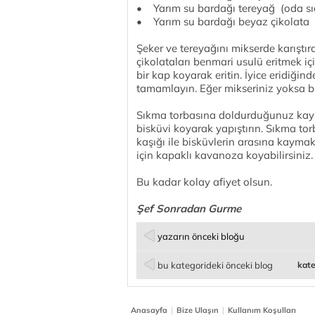
• Yarım su bardağı tereyağ (oda sı
• Yarım su bardağı beyaz çikolata
Şeker ve tereyağını mikserde karıştır
çikolataları benmari usulü eritmek iç
bir kap koyarak eritin. İyice eridiğin
tamamlayın. Eğer mikseriniz yoksa bu 
Sıkma torbasına doldurduğunuz kayma
bisküvi koyarak yapıştırın. Sıkma tor
kaşığı ile bisküvlerin arasına kaym
için kapaklı kavanoza koyabilirsiniz.
Bu kadar kolay afiyet olsun.
Şef Sonradan Gurme
yazarın önceki bloğu
bu kategorideki önceki blog
kate
|
|
Anasayfa
Bize Ulaşın
Kullanım Koşulları