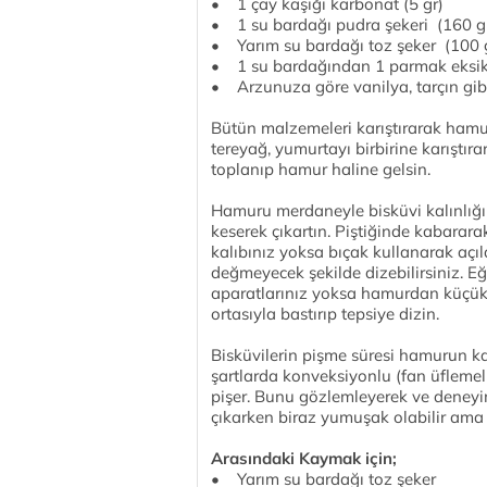
• 1 çay kaşığı karbonat (5 gr)
• 1 su bardağı pudra şekeri (160 g
• Yarım su bardağı toz şeker (100 
• 1 su bardağından 1 parmak eksik 
• Arzunuza göre vanilya, tarçın gibi 
Bütün malzemeleri karıştırarak hamur 
tereyağ, yumurtayı birbirine karıştı
toplanıp hamur haline gelsin.
Hamuru merdaneyle bisküvi kalınlığın
keserek çıkartın. Piştiğinde kabarara
kalıbınız yoksa bıçak kullanarak açı
değmeyecek şekilde dizebilirsiniz. E
aparatlarınız yoksa hamurdan küçük
ortasıyla bastırıp tepsiye dizin.
Bisküvilerin pişme süresi hamurun kal
şartlarda konveksiyonlu (fan üflemel
pişer. Bunu gözlemleyerek ve deneyim
çıkarken biraz yumuşak olabilir ama s
Arasındaki Kaymak için;
• Yarım su bardağı toz şeker