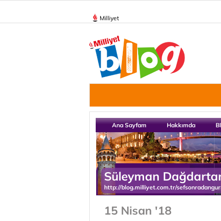
Milliyet
Ana Sayfam
Hakkımda
B
Süleyman Dağdarta
http://blog.milliyet.com.tr/sefsonradangu
15 Nisan '18