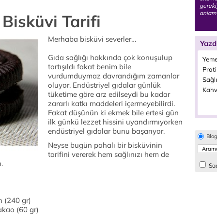
gereki
anlamı
Bisküvi Tarifi
Merhaba bisküvi severler…
Yazd
Gıda sağlığı hakkında çok konuşulup
Yeme
tartışıldı fakat benim bile
Prati
vurdumduymaz davrandığım zamanlar
Sağlı
oluyor. Endüstriyel gıdalar günlük
Kahva
tüketime göre arz edilseydi bu kadar
zararlı katkı maddeleri içermeyebilirdi.
Fakat düşünün ki ekmek bile ertesi gün
ilk günkü lezzet hissini uyandırmıyorken
endüstriyel gıdalar bunu başarıyor.
Blo
Neyse bugün pahalı bir bisküvinin
tarifini vererek hem sağlınızı hem de
.
Sad
 (240 gr)
kao (60 gr)