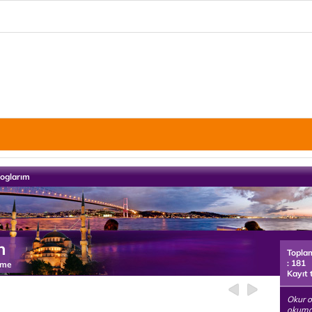
loglarım
n
Topla
: 181
rme
Kayıt 
Okur o
okuma