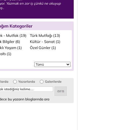
yor. Yazmak en zor iş çünkü ne okuyup
ş..
ığım Kategoriler
k - Mutfak (19)
Türk Mutfağı (13)
k Bilgiler (6)
Kültür - Sanat (1)
klı Yaşam (1)
Özel Günler (1)
ltı (1)
glarda
Yazarlarda
Galerilerde
ece bu yazarın bloglarında ara