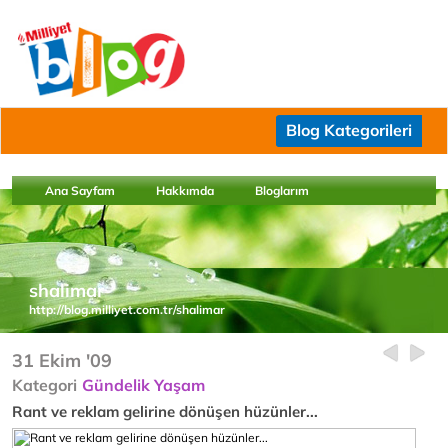
Blog Kategorileri
Ana Sayfam
Hakkımda
Bloglarım
shalimar
http://blog.milliyet.com.tr/shalimar
31 Ekim '09
Kategori
Gündelik Yaşam
Rant ve reklam gelirine dönüşen hüzünler...