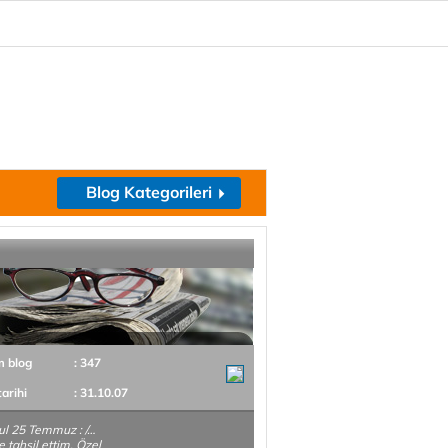
Blog Kategorileri
m blog
: 347
tarihi
: 31.10.07
ul 25 Temmuz : /…
e tahsil ettim. Özel