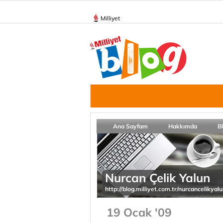
Milliyet
Ana Sayfam
Hakkımda
B
Nurcan Çelik Yalun
http://blog.milliyet.com.tr/nurcancelikyal
19 Ocak '09