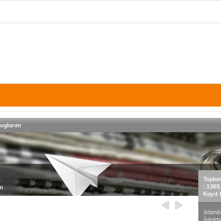
loglarım
Topla
: 1365
un
Kayıt 
İstanb
İşletm