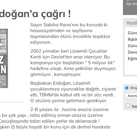
ilgi a
doğan'a çağrı !
Yazd
Sayın Sabiha Rana'nın bu konuda ki
hassasiyetinden ve sayfasına
Günd
taşımasından ötürü öncelikle teşekkür
İlişki
ediyorum.
Günc
2002 yılından beri Lösemili Çocuklar
Dene
Kenti için Devlet'ten arsa isteniyor. Bu
Eğiti
kampanya için başlatılan " 5 milyon tık"
hedefine ulaştı. Ama yetkililer duymuyor,
görmüyor , konuşmuyor.
Başbakan Erdoğan, Lösemili
Blo
çocuklarımıza oyuncaklar dağıttı, ziyaret
etti, TBMM'de kabul etti ve bir söz verdi.
O sözünü yerine getirmesi gerekiyor.
Sad
2-B yasası ile , hazine arazisi üzerine
bir çok yapı , istila edilmiş orman arazisi üzerine
Çavuşbaşında talan edilen yerler de aklanacak !
şken (!) böyle hayati bir konu için de derhal harekete