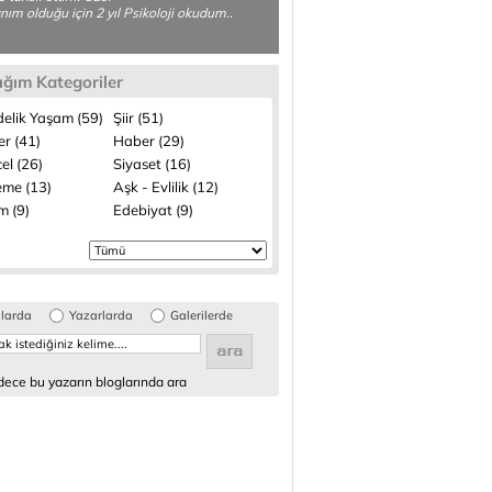
lanım olduğu için 2 yıl Psikoloji okudum..
ığım Kategoriler
elik Yaşam (59)
Şiir (51)
ler (41)
Haber (29)
el (26)
Siyaset (16)
me (13)
Aşk - Evlilik (12)
m (9)
Edebiyat (9)
glarda
Yazarlarda
Galerilerde
ece bu yazarın bloglarında ara