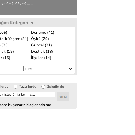
 onlar kaldı baki... ..
ığım Kategoriler
(105)
Deneme (41)
elik Yaşam (31)
Öykü (29)
 (23)
Güncel (21)
luk (19)
Dostluk (18)
r (15)
İlişkiler (14)
glarda
Yazarlarda
Galerilerde
ece bu yazarın bloglarında ara