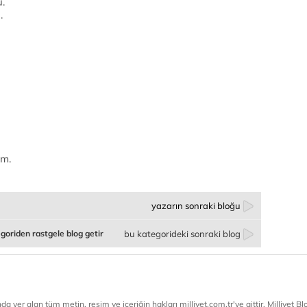
.
.
im.
yazarın sonraki bloğu
goriden rastgele blog getir
bu kategorideki sonraki blog
a yer alan tüm metin, resim ve içeriğin hakları milliyet.com.tr'ye aittir. Milliyet Blog