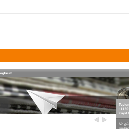
loglarım
Topla
: 1159
Kayıt 
Ne güz
muhte