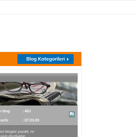
Blog Kategorileri
m blog
: 462
tarihi
: 07.03.09
el bloglar yazdık, ne
şem dostluklar