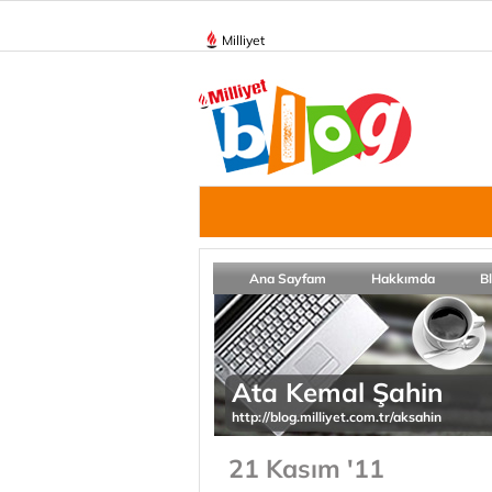
Milliyet
Ana Sayfam
Hakkımda
B
Ata Kemal Şahin
http://blog.milliyet.com.tr/aksahin
21 Kasım '11