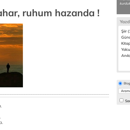
kurduk;
ahar, ruhum hazanda !
Yazd
Şiir 
Günd
Kitap
Yolcu
Anıla
Blo
_______________________________________________________________
Sad
.
.
a.