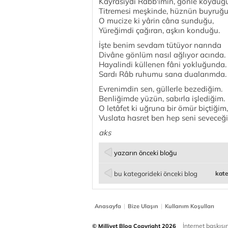
Kayrasıydı Râbb'imin, gönle koyduğu
Titremesi meşkinde, hüznün buyruğu
O mucize ki yârin câna sunduğu,
Yüreğimdi çağıran, aşkın konduğu.
İşte benim sevdam tütüyor narında
Divâne gönlüm nasıl ağlıyor acında.
Hayalindi küllenen fâni yokluğunda.
Sardı Râb ruhumu sana dualarımda.
Evrenimdin sen, güllerle bezediğim.
Benliğimde yüzün, sabırla işlediğim.
O letâfet ki uğruna bir ömür biçtiğim,
Vuslata hasret ben hep seni seveceğ
aks
yazarın önceki bloğu
bu kategorideki önceki blog
kate
|
|
Anasayfa
Bize Ulaşın
Kullanım Koşulları
İnternet baskısınd
© Milliyet Blog Copyright 2026