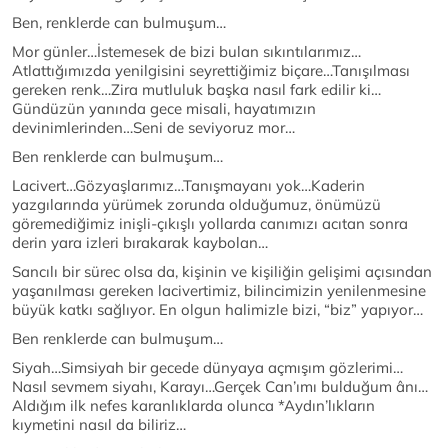
Ben, renklerde can bulmuşum…
Mor günler…İstemesek de bizi bulan sıkıntılarımız…
Atlattığımızda yenilgisini seyrettiğimiz biçare…Tanışılması
gereken renk…Zira mutluluk başka nasıl fark edilir ki…
Gündüzün yanında gece misali, hayatımızın
devinimlerinden…Seni de seviyoruz mor…
Ben renklerde can bulmuşum…
Lacivert…Gözyaşlarımız…Tanışmayanı yok…Kaderin
yazgılarında yürümek zorunda olduğumuz, önümüzü
göremediğimiz inişli-çıkışlı yollarda canımızı acıtan sonra
derin yara izleri bırakarak kaybolan…
Sancılı bir sürec olsa da, kişinin ve kişiliğin gelişimi açısından
yaşanılması gereken lacivertimiz, bilincimizin yenilenmesine
büyük katkı sağlıyor. En olgun halimizle bizi, “biz” yapıyor…
Ben renklerde can bulmuşum…
Siyah…Simsiyah bir gecede dünyaya açmışım gözlerimi…
Nasıl sevmem siyahı, Karayı…Gerçek Can’ımı bulduğum ânı…
Aldığım ilk nefes karanlıklarda olunca *Aydın’lıkların
kıymetini nasıl da biliriz…