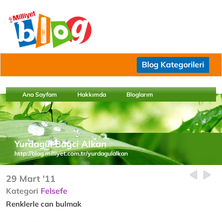
Blog Kategorileri
Ana Sayfam
Hakkımda
Bloglarım
Yurdagül Bağci Alkan
http://blog.milliyet.com.tr/yurdagulalkan
29 Mart '11
Kategori
Felsefe
Renklerle can bulmak