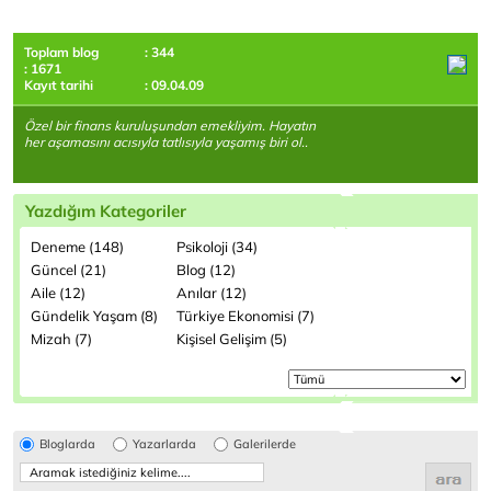
Toplam blog
: 344
: 1671
Kayıt tarihi
: 09.04.09
Özel bir finans kuruluşundan emekliyim. Hayatın
her aşamasını acısıyla tatlısıyla yaşamış biri ol..
Yazdığım Kategoriler
Deneme (148)
Psikoloji (34)
Güncel (21)
Blog (12)
Aile (12)
Anılar (12)
Gündelik Yaşam (8)
Türkiye Ekonomisi (7)
Mizah (7)
Kişisel Gelişim (5)
Bloglarda
Yazarlarda
Galerilerde