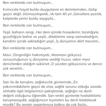
Ben renklerde can bulmuşum…
Kırmızıda hayat buldu duygularım en derinlerinden…Gelip
geçici değil, ölümsüzleşerek…Ve tam 40 yıl…Gönüllere yazıldı,
kalplerde yerini buldu saygıyla…
Ben renklerde can bulmuşum…
Yeşil, baharın rengi…Her dem içimde hissederim, tazeliğiyle,
güzelliğiyle bahar ve yeşili…dileklerimi sarıp sarmaladığım,
kendimi içinde sakladığım yeşil…İç dünyamın dört mevsimi…
Ben renklerde can bulmuşum…
Mavi…Dinginliğin hakimiyeti…Masmavi gökyüzü
sonsuzluğunun iç dünyama verdiği huzur, sakin mavi
denizlerden aldığım sükûnet…O yüzden gökyüzünü ve denizi
çok severim…
Ben renklerde can bulmuşum…
Sarı ile de tanıştım, sağlıksızlık günlerinde…En
yakınımdakilerin geçici de olsa, sağlık sorunu olduğu sürede,
sıhhatle ilgili bilgilerimizi pekiştirerek, sağlığın ne denli
değerli olduğunu öğrendik. Sarı renkli günlerde hastalıklarla
tanışmasaydık, sağlığımızın kıymetini bu denli bilebilecek
miydik? Bu rengin yaşantımıza katkısı da çok fazla…