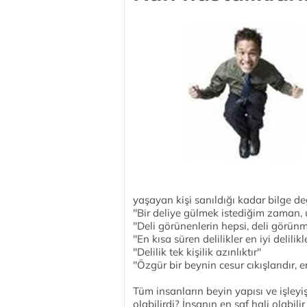
yaşayan kişi sanıldığı kadar bilge deği
''Bir deliye gülmek istediğim zaman
''Deli görünenlerin hepsi, deli görünme
''En kısa süren delilikler en iyi delilikle
''Delilik tek kişilik azınlıktır''
''Özgür bir beynin cesur cıkışlarıdır,
Tüm insanların beyin yapısı ve işleyi
olabilirdi? İnsanın en saf hali olabil