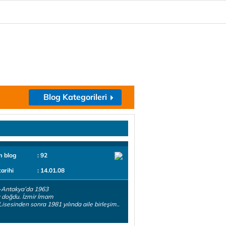
Blog Kategorileri
m blog
: 92
tarihi
: 14.01.08
-Antakya’da 1963
a doğdu. İzmir İmam
Lisesinden sonra 1981 yılında aile birleşim..