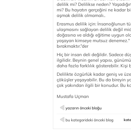
delilik mi? Delilikse neden? Yaşadığım
mi? Bu hayatın gerçeğini ne kadar bili
aşmak delilik olmamalı..
Erasmus delilik için: İnsanoğlunun t
ulaşmasını sağlayan delilik değil midi
doğasına ve aldığı eğitime uygun ol
yaşayan kimseye mutsuz denemez.'' Sto
bırakmaktır.”der
Hiç bir insan deli değildir. Sadece dü
ilgilidir. Beynin genel yapısı, günü
daha fazla farklılık gösterebilir. Kişi
Delilikte özgürlük kadar geniş ve üz
çöküşler yaşayabilir. Bu da bireyin ya
çok yakından ilgili bir konudur. Bu k
Mustafa Uçman
yazarın önceki bloğu
bu kategorideki önceki blog
kate