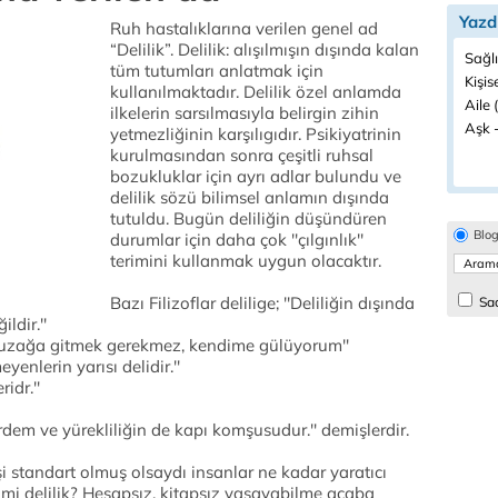
Yazd
Ruh hastalıklarına verilen genel ad
“Delilik”. Delilik: alışılmışın dışında kalan
Sağlı
tüm tutumları anlatmak için
Kişis
kullanılmaktadır. Delilik özel anlamda
Aile 
ilkelerin sarsılmasıyla belirgin zihin
Aşk -
yetmezliğinin karşılıgıdır. Psikiyatrinin
kurulmasından sonra çeşitli ruhsal
bozukluklar için ayrı adlar bulundu ve
delilik sözü bilimsel anlamın dışında
tutuldu. Bugün deliliğin düşündüren
Blo
durumlar için daha çok ''çılgınlık''
terimini kullanmak uygun olacaktır.
Bazı Filizoflar delilige; ''Deliliğin dışında
Sad
ldir.''
, uzağa gitmek gerekmez, kendime gülüyorum''
yenlerin yarısı delidir.''
ridr.''
 erdem ve yürekliliğin de kapı komşusudur.'' demişlerdir.
şi standart olmuş olsaydı insanlar ne kadar yaratıcı
ir mi delilik? Hesapsız, kitapsız yaşayabilme acaba