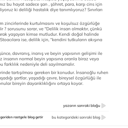
ız bu hayat sadece şan , şöhret, para, karşı cins için
yoruz ki deliliği hastalık diye tanımlıyoruz? Sınırları
üm zincirlerinde kurtulmasını ve koşulsuz özgürlüğe
r ? sorusunu sorar, ve ''Delilik insan olmaktır, çünkü
arak yaşayan kimse mutludur. Kendi doğal halinde
acılara ise, delilik için, “kendini tutkuların akışına
şünce, davranış, inanış ve beyin yapısının gelişimi ile
müz insanın normal beyin yapısına oranla biraz veya
 bu farklılık nedeniyle deli sayılmamalır.
erinde tartışılması gereken bir konudur. İnsanoğlu ruhen
şadığı şartlar, yaşadığı çevre, bireysel özgürlüğü ile
onular bireyin dayanklıklığını ortaya koyar.
yazarın sonraki bloğu
goriden rastgele blog getir
bu kategorideki sonraki blog