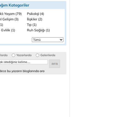
ığım Kategoriler
klı Yaşam (79)
Psikoloji (4)
el Gelişim (3)
İlişkiler (2)
(1)
Tıp (1)
 Evlilik (1)
Ruh Sağlığı (1)
glarda
Yazarlarda
Galerilerde
ece bu yazarın bloglarında ara