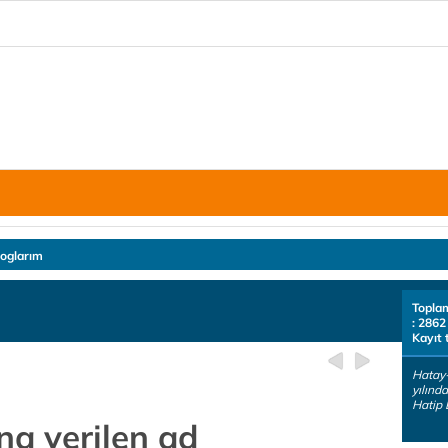
loglarım
Topla
: 2862
Kayıt 
Hatay
yılınd
Hatip 
na verilen ad