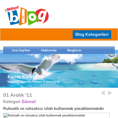
Blog Kategorileri
Ana Sayfam
Hakkımda
Bloglarım
Kerim Korkut
http://blog.milliyet.com.tr/amasyali
01 Aralık '11
Kategori
Güncel
Ruhsatlı ve ruhsatsız silah kullanmak yasaklanmalıdır