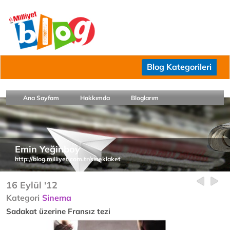
Blog Kategorileri
Ana Sayfam
Hakkımda
Bloglarım
Emin Yeğinboy
http://blog.milliyet.com.tr/sineklaket
16 Eylül '12
Kategori
Sinema
Sadakat üzerine Fransız tezi