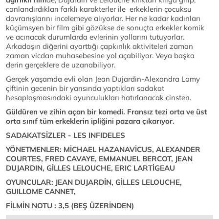
canlandırdıkları farklı karakterler ile erkeklerin çocuksu
davranışlarını incelemeye alıyorlar. Her ne kadar kadınları
küçümsyen bir film gibi gözükse de sonuçta erkekler komik
ve acınacak durumlarda evlerinin yollarını tutuyorlar.
Arkadaşın diğerini ayarttığı çapkınlık aktiviteleri zaman
zaman vicdan muhasebesine yol açabiliyor. Veya başka
derin gerçeklere de uzanabiliyor.
Gerçek yaşamda evli olan Jean Dujardin-Alexandra Lamy
çiftinin gecenin bir yarısında yaptıkları sadakat
hesaplaşmasındaki oyunculukları hatırlanacak cinsten.
Güldüren ve zihin açan bir komedi. Fransız tezi orta ve üst
orta sınıf tüm erkeklerin ipliğini pazara çıkarıyor.
SADAKATSİZLER - LES INFIDELES
YÖNETMENLER: MİCHAEL HAZANAVİCUS, ALEXANDER
COURTES, FRED CAVAYE, EMMANUEL BERCOT, JEAN
DUJARDIN, GİLLES LELOUCHE, ERIC LARTİGEAU
OYUNCULAR: JEAN DUJARDİN, GİLLES LELOUCHE,
GUILLOME CANNET,
FİLMİN NOTU : 3,5 (BEŞ ÜZERİNDEN)