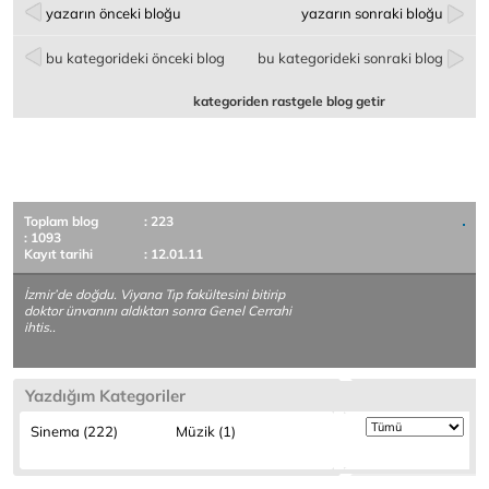
yazarın önceki bloğu
yazarın sonraki bloğu
bu kategorideki önceki blog
bu kategorideki sonraki blog
kategoriden rastgele blog getir
Toplam blog
: 223
: 1093
Kayıt tarihi
: 12.01.11
İzmir’de doğdu. Viyana Tıp fakültesini bitirip
doktor ünvanını aldıktan sonra Genel Cerrahi
ihtis..
Yazdığım Kategoriler
Sinema (222)
Müzik (1)