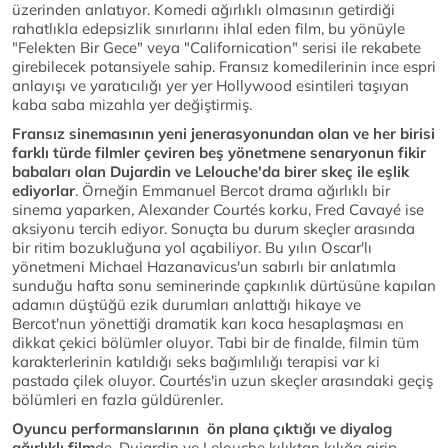
üzerinden anlatıyor. Komedi ağırlıklı olmasının getirdiği
rahatlıkla edepsizlik sınırlarını ihlal eden film, bu yönüyle
"Felekten Bir Gece" veya "Californication" serisi ile rekabete
girebilecek potansiyele sahip. Fransız komedilerinin ince espri
anlayışı ve yaratıcılığı yer yer Hollywood esintileri taşıyan
kaba saba mizahla yer değiştirmiş.
Fransız sinemasının yeni jenerasyonundan olan ve her birisi
farklı türde filmler çeviren beş yönetmene senaryonun fikir
babaları olan Dujardin ve Lelouche'da birer skeç ile eşlik
ediyorlar
. Örneğin Emmanuel Bercot drama ağırlıklı bir
sinema yaparken, Alexander Courtés korku, Fred Cavayé ise
aksiyonu tercih ediyor. Sonuçta bu durum skeçler arasında
bir ritim bozukluğuna yol açabiliyor. Bu yılın Oscar'lı
yönetmeni Michael Hazanavicus'un sabırlı bir anlatımla
sunduğu hafta sonu seminerinde çapkınlık dürtüsüne kapılan
adamın düştüğü ezik durumları anlattığı hikaye ve
Bercot'nun yönettiği dramatik karı koca hesaplaşması en
dikkat çekici bölümler oluyor. Tabi bir de finalde, filmin tüm
karakterlerinin katıldığı seks bağımlılığı terapisi var ki
pastada çilek oluyor. Courtés'in uzun skeçler arasındaki geçiş
bölümleri en fazla güldürenler.
Oyuncu performanslarının ön plana çıktığı ve diyalog
ağırlıklı film
de, Dujardin ve Lelouche kılıktan kılığa girip,