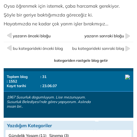
Oysa öğrenmek için istemek, çaba harcamak gerekiyor.
Şöyle bir geriye baktığımızda göreceğiz ki.
Hayatımızda ne kadar çok yarım işler bırakmışız…
yazarın önceki bloğu
yazarın sonraki bloğu
bu kategorideki önceki blog
bu kategorideki sonraki blog
kategoriden rastgele blog getir
Toplam blog
: 31
: 1552
Kayıt tarihi
: 23.06.07
1967 Susurluk dogumluyum. Lise mezunuyum.
Susurluk Belediyesi'nde görev yapıyorum. Aslında
insan bir..
Yazdığım Kategoriler
Gündelik Yaşam (11)
Sinema (3)