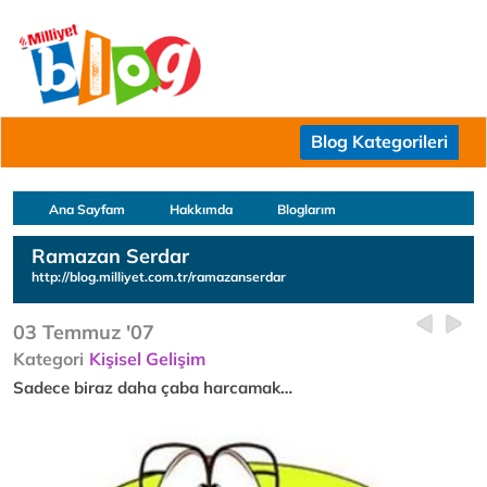
Blog Kategorileri
Ana Sayfam
Hakkımda
Bloglarım
Ramazan Serdar
http://blog.milliyet.com.tr/ramazanserdar
03 Temmuz '07
Kategori
Kişisel Gelişim
Sadece biraz daha çaba harcamak…