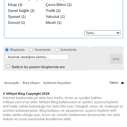
Kitap (3)
Çevre Bilinci (2)
Genel Sağlık (2)
Trafik (2)
Siyaset (1)
Yolculuk (1)
Güncel (1)
Mizah (1)
Bloglarda
Yazarlarda
Galerilerde
Sadece bu yazarın bloglarında ara
|
|
Yukarı
Anasayfa
Bize Ulaşın
Kullanım Koşulları
© Milliyet Blog Copyright 2026
İnternet baskısında yer alan tüm metin, resim ve içeriğin hakları
milliyet.com.tr'ye aittir. Milliyet Blog kullanıcıları ve üyeleri, üçüncü kişilerin
telif hakkı sahibi bulunduğu her türlü fikri eser, fotoğraf, resim vb. materyal ve
ürünleri kullanamazlar. Blog kullanıcı ve yazarlarının, üçüncü kişilerin telif
hakkı sahibi olduğu yazı, resim vb. ürünleri kullanması durumunda, her türlü
hukuki ve cezai sorumluluk kendilerine aittir.