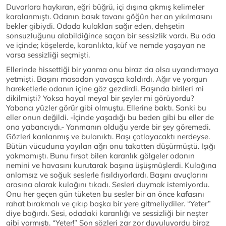
Duvarlara haykıran, eğri büğrü, içi dışına çıkmış kelimeler
karalanmıştı. Odanın basık tavanı göğün her an yıkılmasını
bekler gibiydi. Odada kulakları sağır eden, dehşetin
sonsuzluğunu alabildiğince saçan bir sessizlik vardı. Bu oda
ve içinde; köşelerde, karanlıkta, küf ve nemde yaşayan ne
varsa sessizliği seçmişti.
Ellerinde hissettiği bir yanma onu biraz da olsa uyandırmaya
yetmişti. Başını masadan yavaşça kaldırdı. Ağır ve yorgun
hareketlerle odanın içine göz gezdirdi. Başında birileri mi
dikilmişti? Yoksa hayal meyal bir şeyler mi görüyordu?
Yabancı yüzler görür gibi olmuştu. Ellerine baktı. Sanki bu
eller onun değildi. -İçinde yaşadığı bu beden gibi bu eller de
ona yabancıydı.- Yanmanın olduğu yerde bir şey göremedi.
Gözleri kanlanmış ve bulanıktı. Başı çatlayacaktı nerdeyse.
Bütün vücuduna yayılan ağrı onu takatten düşürmüştü. Işığı
yakmamıştı. Bunu fırsat bilen karanlık gölgeler odanın
nemini ve havasını kurutarak başına üşüşmüşlerdi. Kulağına
anlamsız ve soğuk seslerle fısıldıyorlardı. Başını avuçlarını
arasına alarak kulağını tıkadı. Sesleri duymak istemiyordu.
Onu her geçen gün tüketen bu sesler bir an önce kafasını
rahat bırakmalı ve çıkıp başka bir yere gitmeliydiler. “Yeter”
diye bağırdı. Sesi, odadaki karanlığı ve sessizliği bir neşter
gibi yarmıştı. “Yeter!” Son sözleri zar zor duyuluyordu biraz