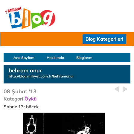
Blog Kategorileri
Ana Sayfam
Hakkımda
Bloglarım
behram onur
http://blog.milliyet.com.tr/behramonur
08 Şubat '13
Kategori
Öykü
Sahne 13: böcek