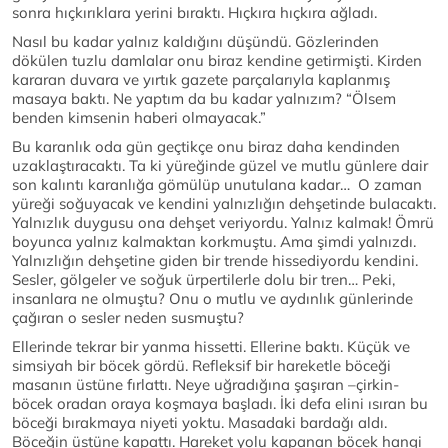
sonra hıçkırıklara yerini bıraktı. Hıçkıra hıçkıra ağladı.
Nasıl bu kadar yalnız kaldığını düşündü. Gözlerinden
dökülen tuzlu damlalar onu biraz kendine getirmişti. Kirden
kararan duvara ve yırtık gazete parçalarıyla kaplanmış
masaya baktı. Ne yaptım da bu kadar yalnızım? “Ölsem
benden kimsenin haberi olmayacak.”
Bu karanlık oda gün geçtikçe onu biraz daha kendinden
uzaklaştıracaktı. Ta ki yüreğinde güzel ve mutlu günlere dair
son kalıntı karanlığa gömülüp unutulana kadar… O zaman
yüreği soğuyacak ve kendini yalnızlığın dehşetinde bulacaktı.
Yalnızlık duygusu ona dehşet veriyordu. Yalnız kalmak! Ömrü
boyunca yalnız kalmaktan korkmuştu. Ama şimdi yalnızdı.
Yalnızlığın dehşetine giden bir trende hissediyordu kendini.
Sesler, gölgeler ve soğuk ürpertilerle dolu bir tren… Peki,
insanlara ne olmuştu? Onu o mutlu ve aydınlık günlerinde
çağıran o sesler neden susmuştu?
Ellerinde tekrar bir yanma hissetti. Ellerine baktı. Küçük ve
simsiyah bir böcek gördü. Refleksif bir hareketle böceği
masanın üstüne fırlattı. Neye uğradığına şaşıran –çirkin-
böcek oradan oraya koşmaya başladı. İki defa elini ısıran bu
böceği bırakmaya niyeti yoktu. Masadaki bardağı aldı.
Böceğin üstüne kapattı. Hareket yolu kapanan böcek hangi