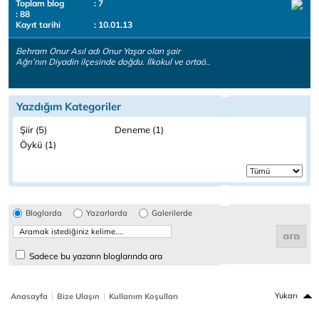
Toplam blog
: 7
: 88
Kayıt tarihi
: 10.01.13
Behram Onur Asıl adı Onur Yaşar olan şair
Ağrı’nın Diyadin ilçesinde doğdu. İlkokul ve ortaö..
Yazdığım Kategoriler
Şiir (5)
Deneme (1)
Öykü (1)
Bloglarda
Yazarlarda
Galerilerde
Sadece bu yazarın bloglarında ara
|
|
Yukarı
Anasayfa
Bize Ulaşın
Kullanım Koşulları