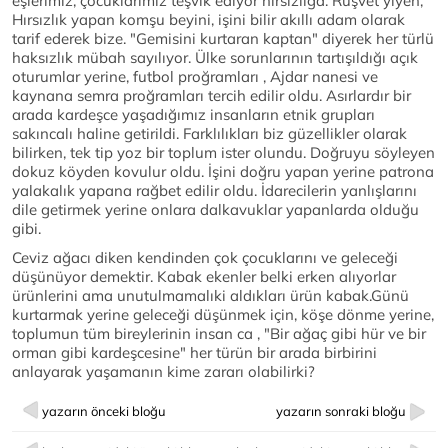
eşlerimiz, çocuklarımız teşvik ediyor hırsızlığa. Rüşvet yiyen,
Hırsızlık yapan komşu beyini, işini bilir akıllı adam olarak
tarif ederek bize. "Gemisini kurtaran kaptan" diyerek her türlü
haksızlık mübah sayılıyor. Ülke sorunlarının tartışıldığı açık
oturumlar yerine, futbol proğramları , Ajdar nanesi ve
kaynana semra proğramları tercih edilir oldu. Asırlardır bir
arada kardeşce yaşadığımız insanların etnik grupları
sakıncalı haline getirildi. Farklılıkları biz güzellikler olarak
bilirken, tek tip yoz bir toplum ister olundu. Doğruyu söyleyen
dokuz köyden kovulur oldu. İşini doğru yapan yerine patrona
yalakalık yapana rağbet edilir oldu. İdarecilerin yanlışlarını
dile getirmek yerine onlara dalkavuklar yapanlarda olduğu
gibi.
Ceviz ağacı diken kendinden çok çocuklarını ve geleceği
düşünüyor demektir. Kabak ekenler belki erken alıyorlar
ürünlerini ama unutulmamalıki aldıkları ürün kabak.Günü
kurtarmak yerine geleceği düşünmek için, köşe dönme yerine,
toplumun tüm bireylerinin insan ca , "Bir ağaç gibi hür ve bir
orman gibi kardeşcesine" her türün bir arada birbirini
anlayarak yaşamanın kime zararı olabilirki?
yazarın önceki bloğu
yazarın sonraki bloğu