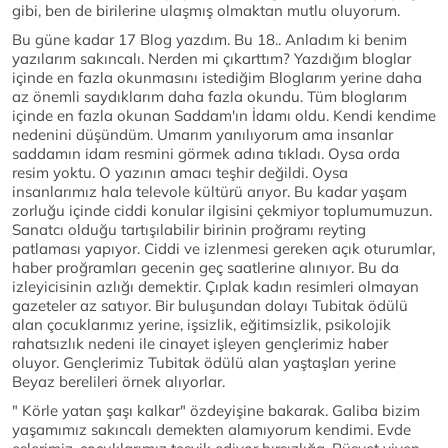
gibi, ben de birilerine ulaşmış olmaktan mutlu oluyorum.
Bu güne kadar 17 Blog yazdım. Bu 18.. Anladım ki benim
yazılarım sakıncalı. Nerden mi çıkarttım? Yazdığım bloglar
içinde en fazla okunmasını istediğim Bloglarım yerine daha
az önemli saydıklarım daha fazla okundu. Tüm bloglarım
içinde en fazla okunan Saddam'ın İdamı oldu. Kendi kendime
nedenini düşündüm. Umarım yanılıyorum ama insanlar
saddamın idam resmini görmek adına tıkladı. Oysa orda
resim yoktu. O yazının amacı teşhir değildi. Oysa
insanlarımız hala televole kültürü arıyor. Bu kadar yaşam
zorluğu içinde ciddi konular ilgisini çekmiyor toplumumuzun.
Sanatcı olduğu tartışılabilir birinin proğramı reyting
patlaması yapıyor. Ciddi ve izlenmesi gereken açık oturumlar,
haber proğramları gecenin geç saatlerine alınıyor. Bu da
izleyicisinin azlığı demektir. Çıplak kadın resimleri olmayan
gazeteler az satıyor. Bir buluşundan dolayı Tubitak ödülü
alan çocuklarımız yerine, işsizlik, eğitimsizlik, psikolojik
rahatsızlık nedeni ile cinayet işleyen gençlerimiz haber
oluyor. Gençlerimiz Tubitak ödülü alan yaştaşları yerine
Beyaz berelileri örnek alıyorlar.
" Körle yatan şaşı kalkar" özdeyişine bakarak. Galiba bizim
yaşamımız sakıncalı demekten alamıyorum kendimi. Evde