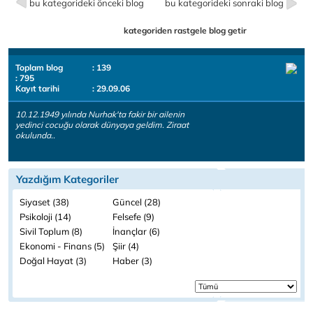
bu kategorideki önceki blog
bu kategorideki sonraki blog
kategoriden rastgele blog getir
Toplam blog
: 139
: 795
Kayıt tarihi
: 29.09.06
10.12.1949 yılında Nurhak'ta fakir bir ailenin
yedinci cocuğu olarak dünyaya geldim. Ziraat
okulunda..
Yazdığım Kategoriler
Siyaset (38)
Güncel (28)
Psikoloji (14)
Felsefe (9)
Sivil Toplum (8)
İnançlar (6)
Ekonomi - Finans (5)
Şiir (4)
Doğal Hayat (3)
Haber (3)