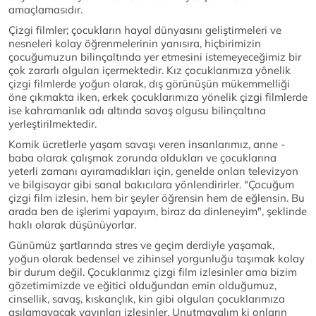
amaçlamasıdır.
Çizgi filmler; çocukların hayal dünyasını geliştirmeleri ve
nesneleri kolay öğrenmelerinin yanısıra, hiçbirimizin
çocuğumuzun bilinçaltında yer etmesini istemeyeceğimiz bir
çok zararlı olguları içermektedir. Kız çocuklarımıza yönelik
çizgi filmlerde yoğun olarak, dış görünüşün mükemmelliği
öne çıkmakta iken, erkek çocuklarımıza yönelik çizgi filmlerde
ise kahramanlık adı altında savaş olgusu bilinçaltına
yerleştirilmektedir.
Komik ücretlerle yaşam savaşı veren insanlarımız, anne -
baba olarak çalışmak zorunda oldukları ve çocuklarına
yeterli zamanı ayıramadıkları için, genelde onları televizyon
ve bilgisayar gibi sanal bakıcılara yönlendirirler. "Çocuğum
çizgi film izlesin, hem bir şeyler öğrensin hem de eğlensin. Bu
arada ben de işlerimi yapayım, biraz da dinleneyim", şeklinde
haklı olarak düşünüyorlar.
Günümüz şartlarında stres ve geçim derdiyle yaşamak,
yoğun olarak bedensel ve zihinsel yorgunluğu taşımak kolay
bir durum değil. Çocuklarımız çizgi film izlesinler ama bizim
gözetimimizde ve eğitici olduğundan emin olduğumuz,
cinsellik, savaş, kıskançlık, kin gibi olguları çocuklarımıza
aşılamayacak yayınları izlesinler. Unutmayalım ki onların