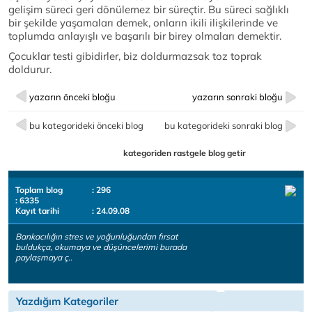
gelişim süreci geri dönülemez bir süreçtir. Bu süreci sağlıklı
bir şekilde yaşamaları demek, onların ikili ilişkilerinde ve
toplumda anlayışlı ve başarılı bir birey olmaları demektir.
Çocuklar testi gibidirler, biz doldurmazsak toz toprak
doldurur.
yazarın önceki bloğu
yazarın sonraki bloğu
bu kategorideki önceki blog
bu kategorideki sonraki blog
kategoriden rastgele blog getir
Toplam blog
: 296
: 6335
Kayıt tarihi
: 24.09.08
Bankacılığın stres ve yoğunluğundan fırsat
buldukça, okumaya ve düşüncelerimi burada
paylaşmaya ç..
Yazdığım Kategoriler