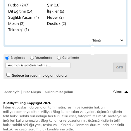
Futbol (247)
Şiir (18)
Dil Eğitimi (14)
İlişkiler (5)
Sağlıklı Yaşam (4)
Haber (3)
Mizah (2)
Dostluk (2)
Teknoloji (1)
Bloglarda
Yazarlarda
Galerilerde
Sadece bu yazarın bloglarında ara
|
|
Yukarı
Anasayfa
Bize Ulaşın
Kullanım Koşulları
© Milliyet Blog Copyright 2026
İnternet baskısında yer alan tüm metin, resim ve içeriğin hakları
milliyet.com.tr'ye aittir. Milliyet Blog kullanıcıları ve üyeleri, üçüncü kişilerin
telif hakkı sahibi bulunduğu her türlü fikri eser, fotoğraf, resim vb. materyal ve
ürünleri kullanamazlar. Blog kullanıcı ve yazarlarının, üçüncü kişilerin telif
hakkı sahibi olduğu yazı, resim vb. ürünleri kullanması durumunda, her türlü
hukuki ve cezai sorumluluk kendilerine aittir.