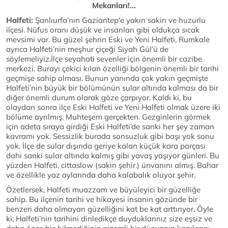
Mekanları!...
Halfeti:
Şanlıurfa’nın Gaziantep'e yakın sakin ve huzurlu
ilçesi. Nüfus oranı düşük ve insanları gibi oldukça sıcak
mevsimi var. Bu güzel şehrin Eski ve Yeni Halfeti, Rumkale
ayrıca Halfeti’nin meşhur çiçeği Siyah Gül’ü de
söylemeliyiz.İlçe seyahati sevenler için önemli bir cazibe
merkezi. Burayı çekici kılan özelliği bölgenin önemli bir tarihi
geçmişe sahip olması. Bunun yanında çok yakın geçmişte
Halfeti’nin büyük bir bölümünün sular altında kalması da bir
diğer önemli durum olarak göze çarpıyor. Kaldı ki, bu
olaydan sonra ilçe Eski Halfeti ve Yeni Halfeti olmak üzere iki
bölüme ayrılmış. Muhteşem gerçekten. Gezginlerin görmek
için adeta sıraya girdiği Eski Halfeti’de sanki her şey zaman
kavramı yok. Sessizlik burada sonsuzluk gibi başı yok sonu
yok. İlçe de sular dışında geriye kalan küçük kara parçası
dahi sanki sular altında kalmış gibi yavaş yaşıyor günleri. Bu
yüzden Halfeti, cittaslow (sakin şehir.) ünvanını almış. Bahar
ve özellikle yaz aylarında daha kalabalık oluyor şehir.
Özetlersek, Halfeti muazzam ve büyüleyici bir güzelliğe
sahip. Bu ilçenin tarihi ve hikayesi insanın gözünde bir
benzeri daha olmayan güzelliğini kat be kat arttırıyor. Öyle
ki; Halfeti’nin tarihini dinledikçe duyduklarınız size eşsiz ve