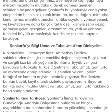
mimarisi bol olan bir şehrimiz. Gezmeye ve keşif yapmaya
meraklı insanların mutlaka giderek görmesi gereken
şehirlerin başında geliyor. Şanlıurfa bu yönleriyle cana yakın
edep erkan bilen sıcak kanlı insanları, tarihi, doğası, mimarisi,
kendine has otantik atmosferi, antika eşyaları, yöresel yemek
ve kıyafetleri ve daha bir çok farklı özellikleriyle şehri gezip
görmeye gelen gezginleri, araştırmacıları, yerli ve yabancı
turistleri büyülü atmosferiyle kendisine çekerek, hayran
bırakıyor.
Şanlıurfa’yı Bilgi Umut ve Tuba Umut’tan Dinleyelim!
Kırklareli'nin Lüleburgaz İlçesi Ahmetbey Beldesi
sakinlerinden özel şirket emeklisi değerli eniştem Bilgi Umut
ve sevgili kızı biricik yeğenim Şanlıurfa Eyyübiye İlçesi
Eyyübiye Ortaokulu Türkçe Öğretmeni Tuba Umut, Şanlıurfa
ve çevresinde görüp edindiği izlenimleri ve canlı çekim
fotoğraf ve kamera arşivini benimle paylaştı. Bendenizde
bunları büyük keyif alarak sizlerle paylaşıyorum. Buyurun
birlikte bakalım:Bilgi Umut ve Tuba Umut, Şanlıurfa hakkında
bana şunları anlattı:
Şanlıurfa Kısa Tarihçesi:
Şanlıurfa İlimiz Türkiye'nin
Güneydoğu Anadolu Bölgesinde bulunan ve bir çok
uygarlıkların tarih sahnesine buradan yükseldiği insanlar için