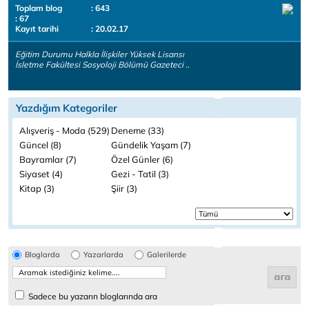
Toplam blog
: 643
: 67
Kayıt tarihi
: 20.02.17
Eğitim Durumu Halkla İlişkiler Yüksek Lisansı
İsletme Fakültesi Sosyoloji Bölümü Gazeteci ..
Yazdığım Kategoriler
Alışveriş - Moda (529)
Deneme (33)
Güncel (8)
Gündelik Yaşam (7)
Bayramlar (7)
Özel Günler (6)
Siyaset (4)
Gezi - Tatil (3)
Kitap (3)
Şiir (3)
Bloglarda
Yazarlarda
Galerilerde
Sadece bu yazarın bloglarında ara