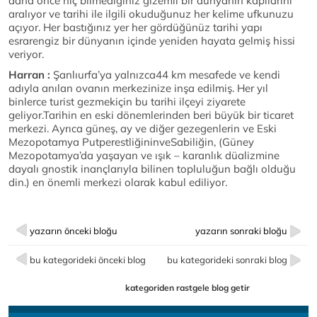
daha önce hiç bilmediğiniz gizemli bir dünyanın kapılarını
aralıyor ve tarihi ile ilgili okuduğunuz her kelime ufkunuzu
açıyor. Her bastığınız yer her gördüğünüz tarihi yapı
esrarengiz bir dünyanın içinde yeniden hayata gelmiş hissi
veriyor.
Harran :
Şanlıurfa’ya yalnızca44 km mesafede ve kendi
adıyla anılan ovanın merkezinize inşa edilmiş. Her yıl
binlerce turist gezmekiçin bu tarihi ilçeyi ziyarete
geliyor.Tarihin en eski dönemlerinden beri büyük bir ticaret
merkezi. Ayrıca güneş, ay ve diğer gezegenlerin ve Eski
Mezopotamya PutperestliğininveSabiliğin, (Güney
Mezopotamya’da yaşayan ve ışık – karanlık düalizmine
dayalı gnostik inançlarıyla bilinen topluluğun bağlı olduğu
din.) en önemli merkezi olarak kabul ediliyor.
yazarın önceki bloğu
yazarın sonraki bloğu
bu kategorideki önceki blog
bu kategorideki sonraki blog
kategoriden rastgele blog getir