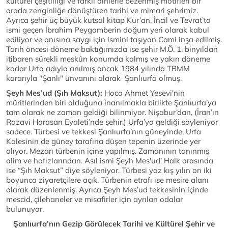
kültürel çeşitliliği ve farklı dinlerle bezenmiş motifleri bir
arada zenginliğe dönüştüren tarihi ve mimari şehrimiz.
Ayrıca şehir üç büyük kutsal kitap Kur’an, İncil ve Tevrat’ta
ismi geçen İbrahim Peygamberin doğum yeri olarak kabul
ediliyor ve anısına saygı için ismini taşıyan Cami inşa edilmiş.
Tarih öncesi döneme baktığımızda ise şehir M.Ö. 1. binyıldan
itibaren sürekli meskûn konumda kalmış ve yakın döneme
kadar Urfa adıyla anılmış ancak 1984 yılında TBMM
kararıyla "Şanlı" ünvanını alarak Şanlıurfa olmuş.
Şeyh Mes’ud (Şıh Maksut):
Hoca Ahmet Yesevi'nin
müritlerinden biri olduğuna inanılmakla birlikte Şanlıurfa’ya
tam olarak ne zaman geldiği bilinmiyor. Nişabur’dan, (İran’ın
Razavi Horasan Eyaleti’nde şehir.) Urfa’ya geldiği söyleniyor
sadece. Türbesi ve tekkesi Şanlıurfa’nın güneyinde, Urfa
Kalesinin de güney tarafına düşen tepenin üzerinde yer
alıyor. Mezarı türbenin içine yapılmış. Zamanının tanınmış
alim ve hafızlarından. Asıl ismi Şeyh Mes'ud’ Halk arasında
ise “Şıh Maksut” diye söyleniyor. Türbesi yaz kış yılın on iki
boyunca ziyaretçilere açık. Türbenin etrafı ise mesire alanı
olarak düzenlenmiş. Ayrıca Şeyh Mes’ud tekkesinin içinde
mescid, çilehaneler ve misafirler için ayrılan odalar
bulunuyor.
Şanlıurfa’nın Gezip Görülecek Tarihi ve Kültürel Şehir ve