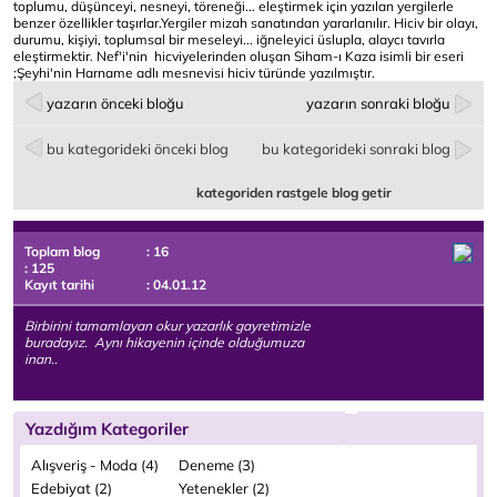
toplumu, düşünceyi, nesneyi, töreneği... eleştirmek için yazılan yergilerle
benzer özellikler taşırlar.Yergiler mizah sanatından yararlanılır. Hiciv bir olayı,
durumu, kişiyi, toplumsal bir meseleyi... iğneleyici üslupla, alaycı tavırla
eleştirmektir. Nef'i'nin hicviyelerinden oluşan Siham-ı Kaza isimli bir eseri
;Şeyhi'nin Harname adlı mesnevisi hiciv türünde yazılmıştır.
yazarın önceki bloğu
yazarın sonraki bloğu
bu kategorideki önceki blog
bu kategorideki sonraki blog
kategoriden rastgele blog getir
Toplam blog
: 16
: 125
Kayıt tarihi
: 04.01.12
Birbirini tamamlayan okur yazarlık gayretimizle
buradayız. Aynı hikayenin içinde olduğumuza
inan..
Yazdığım Kategoriler
Alışveriş - Moda (4)
Deneme (3)
Edebiyat (2)
Yetenekler (2)