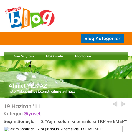
Blog Kategorileri
Ana Sayfam
Hakkımda
Bloglarım
Ahmet YILMAZ
http://blog.milliyet.com.tr/ahmetyilmazz
19 Haziran '11
Kategori
Siyaset
Seçim Sonuçları : 2 "Aşırı solun iki temsilcisi TKP ve EMEP"