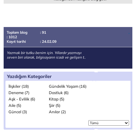
Toplam blog
: 91
: 1012
Kayıt tarihi
: 24.02.09
Yazmak bir tutku benim için. Yıllardır yazmayı
seven biri olarak, bilgisayarın icadı ve gelişen t..
Yazdığım Kategoriler
İlişkiler (18)
Gündelik Yaşam (16)
Deneme (7)
Dostluk (6)
Aşk - Evlilik (6)
Kitap (5)
Aile (5)
Şiir (5)
Güncel (3)
Anılar (2)