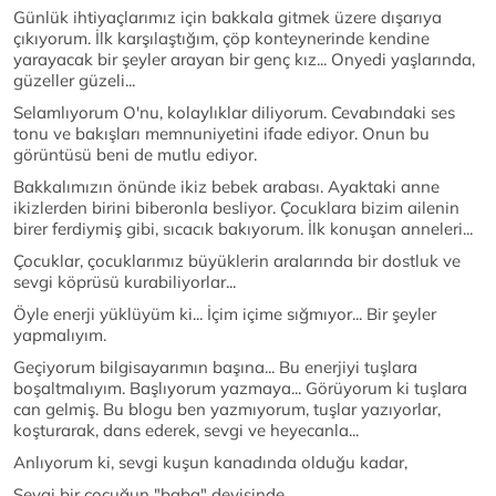
Günlük ihtiyaçlarımız için bakkala gitmek üzere dışarıya
çıkıyorum. İlk karşılaştığım, çöp konteynerinde kendine
yarayacak bir şeyler arayan bir genç kız... Onyedi yaşlarında,
güzeller güzeli...
Selamlıyorum O'nu, kolaylıklar diliyorum. Cevabındaki ses
tonu ve bakışları memnuniyetini ifade ediyor. Onun bu
görüntüsü beni de mutlu ediyor.
Bakkalımızın önünde ikiz bebek arabası. Ayaktaki anne
ikizlerden birini biberonla besliyor. Çocuklara bizim ailenin
birer ferdiymiş gibi, sıcacık bakıyorum. İlk konuşan anneleri...
Çocuklar, çocuklarımız büyüklerin aralarında bir dostluk ve
sevgi köprüsü kurabiliyorlar...
Öyle enerji yüklüyüm ki... İçim içime sığmıyor... Bir şeyler
yapmalıyım.
Geçiyorum bilgisayarımın başına... Bu enerjiyi tuşlara
boşaltmalıyım. Başlıyorum yazmaya... Görüyorum ki tuşlara
can gelmiş. Bu blogu ben yazmıyorum, tuşlar yazıyorlar,
koşturarak, dans ederek, sevgi ve heyecanla...
Anlıyorum ki, sevgi kuşun kanadında olduğu kadar,
Sevgi bir çocuğun "baba" deyişinde,