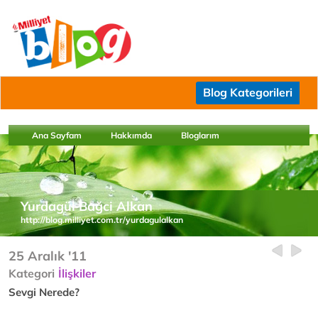
Blog Kategorileri
Ana Sayfam
Hakkımda
Bloglarım
Yurdagül Bağci Alkan
http://blog.milliyet.com.tr/yurdagulalkan
25 Aralık '11
Kategori
İlişkiler
Sevgi Nerede?