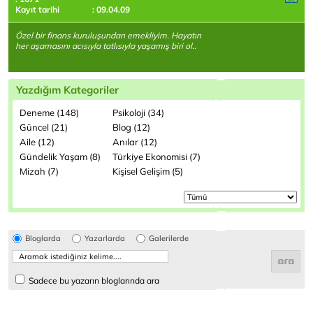
Kayıt tarihi
: 09.04.09
Özel bir finans kuruluşundan emekliyim. Hayatın
her aşamasını acısıyla tatlısıyla yaşamış biri ol..
Yazdığım Kategoriler
Deneme (148)
Psikoloji (34)
Güncel (21)
Blog (12)
Aile (12)
Anılar (12)
Gündelik Yaşam (8)
Türkiye Ekonomisi (7)
Mizah (7)
Kişisel Gelişim (5)
Bloglarda
Yazarlarda
Galerilerde
Sadece bu yazarın bloglarında ara