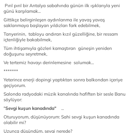
Pırıl pırıl bir Antalya sabahında günün ilk ışıklarıyla yeni
günü karşılamak...
Gittikçe belirginleşen aydınlanma ile yavaş yavaş
saklanmaya başlayan yıldızları fark edebilmek,
Tanyerinin, tabloyu andıran kızıl güzelliğine, bir ressam
içtenliğiyle bakabilmek,
Tüm ihtişamıyla gözleri kamaştıran güneşin yeniden
doğuşunu seyretmek,
Ve tertemiz havayı derinlemesine solumak...
*******
Yeterince enerji dopingi yaptıktan sonra balkondan içeriye
geçiyorum.
Salonda radyodaki müzik kanalında hafiften bir sesle Banu
söylüyor:
"
Sevgi kuşun kanadında"
...
Oturuyorum, düşünüyorum: Sahi sevgi kuşun kanadında
olabilir mi?
Uzunca düşündüm, sevgi nerede?