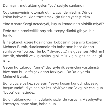
Dalmışım, mutfaktan gelen "çat" sesiyle canlandım.
Çay semaverinin otomatı atmış, çayı demledim. Dünden
kalan kahvaltılıkları tazelemek için fırına yerleştirdim.
Yine o soru: Sevgi neredeydi, kuşun kanadında olabilir miydi?
Evde rutin hareketlilik başladı. Herşey dünkü gibiydi bir
farkla:
İşine çıkmak üzere hazırlanan babasının peşi sıra koşturan
Mehmet Burak, duraksamalarda babasının bacaklarına
sarılıyor ve
"b
a ba, ba ba "
diyordu...O ne güzel ses Allah'ım!
incecik, ahenkli ve kuş cıvıltısı gibi, müzik gibi, gözleri de ışıl
ışıl...
Geçen haftalarda "anne" deyişiyle ilk sevinçleri yaşatmıştı
bize ama bu defa çok daha farklıydı... BABA diyordu
Mehmet Burak...
Banu yüzlerce kez söylesin "sevgi kuşun kanadında, sevgi
başucumda" diye ben bir kez söylüyorum: Sevgi bir çocuğun
"baba" demesinde...
Bu anlatılamayan mutluluğu sizler de yaşayın. Mesuliyetten
kaçmayın, anne olun, baba olun...