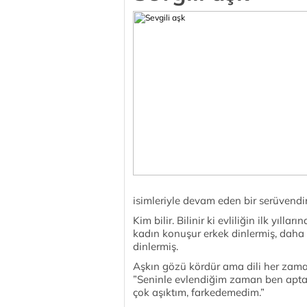
isimleriyle devam eden bir serüvendir
Kim bilir. Bilinir ki evliliğin ilk yıl
kadın konuşur erkek dinlermiş, daha s
dinlermiş.
Aşkın gözü kördür ama dili her zama
”Seninle evlendiğim zaman ben apta
çok aşıktım, farkedemedim.”