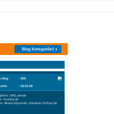
Blog Kategorileri
m blog
: 165
tarihi
: 16.02.09
Şahin: 1941 yılında
e- İncirköy'de
. İlkokul köyümde, ortaokulu Fethiye'de