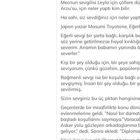
Mecnun sevgilisi Leyla için çöllere dü
Arzu’su, için neler yaptı kim bilir.
Ha sahi, siz sevdiğiniz için neler yap
Japon yazar Masumi Toyotone, Eğerli
Eğerli sevgi bir şarta bağlı, karşılık
söz yerine getirilmezse hayal kırıklığ
severim. Anamın babamın yanında ba
severler.”
Kişi bir şey olduğu için, bir şeye sah
seviyorum, çünkü güzelsin, popülersin,
Rağmenli sevgi ise bir koşula bağlı 
sevgiymiş. İnsan bir şey olduğu, bir 
sevilirmiş.
Sizin sevginiz bu üç şıktan hangisin
Geçenlerde bir misafirlikte konu dön
evlenmelerine geldi. ”Nasıl bir damat”
başladı koşullarını saymaya.”Varac
Asker yolu gözleyen arkadaşlarıma
geliyor.” dedi. Sonra ekledi: ”Diplom