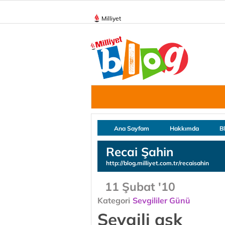
Milliyet
Ana Sayfam
Hakkımda
B
Recai Şahin
http://blog.milliyet.com.tr/recaisahin
11 Şubat '10
Kategori
Sevgililer Günü
Sevgili aşk