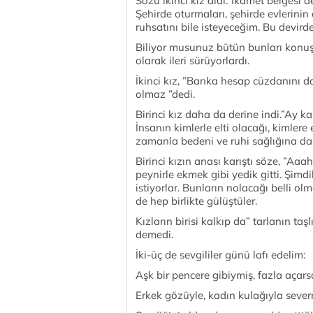
Sözü ikinci kız aldı.”İkamet belgesi d
Şehirde oturmaları, şehirde evlerinin 
ruhsatını bile isteyeceğim. Bu devir
Biliyor musunuz bütün bunları konuş
olarak ileri sürüyorlardı.
İkinci kız, ”Banka hesap cüzdanını da 
olmaz ”dedi.
Birinci kız daha da derine indi.”Ay k
İnsanın kimlerle elti olacağı, kimler
zamanla bedeni ve ruhi sağlığına dair
Birinci kızın anası karıştı söze, ”Aaa
peynirle ekmek gibi yedik gitti. Şimd
istiyorlar. Bunların nolacağı belli ol
de hep birlikte gülüştüler.
Kızların birisi kalkıp da” tarlanın taş
demedi.
İki-üç de sevgililer günü lafı edelim:
Aşk bir pencere gibiymiş, fazla açars
Erkek gözüyle, kadın kulağıyla sever