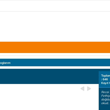
loglarım
Topla
: 646
Kayıt 
Recai 
Fethiy
doğdum
okud..