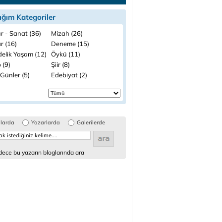
ığım Kategoriler
r - Sanat (36)
Mizah (26)
r (16)
Deneme (15)
elik Yaşam (12)
Öykü (11)
 (9)
Şiir (8)
Günler (5)
Edebiyat (2)
glarda
Yazarlarda
Galerilerde
ece bu yazarın bloglarında ara