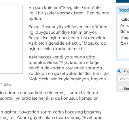
Bu gün kalemim“Sevgililer Günü” ile
Yazd
ilgili bir şeyler yazmak istedi. Ben de ona
uydum.
Kültü
Anıla
Sevgi, ”insanı yüksek özverilere götüren
Günd
ilgi duygusudur”diye tanımlanıyor.
Sevgili ise aşkla beslenen kişi demektir.
Kitap
Aşık olan genelde erkektir. ”Maşuka”da
Özel 
aşkla sevilen kadın demektir.
Aşkı herkes kendi yorumuna göre
tanımlar. Birisi; ”Aşk, kadının erkeğe,
erkeğin de kadına söylemek zorunda
Blo
kaldıkları en güzel yalandır”der. Birisi de
”Aşk çiçek isimleriyle başlayan, hayvan
” der.
Sad
larında adam konuşur kadın dinlermiş, sonraki yıllarda
onraki yıllarda ise her ikisi de konuşur, komşular
n açıktır. Kavgadan sonra kadın kocasına bağırmış:
lmışım.” Adam gayet sakin cevap vermiş: ”Evet ama,