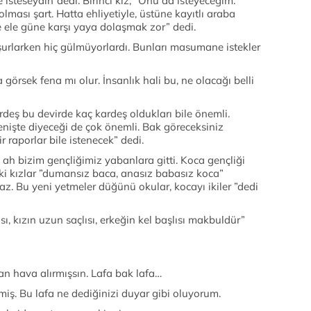
e isteseydin”dedi. Birinci kız, ”Onu da isteyeceğim.
olması şart. Hatta ehliyetiyle, üstüne kayıtlı araba
de ele güne karşı yaya dolaşmak zor” dedi.
urlarken hiç gülmüyorlardı. Bunları masumane istekler
görsek fena mı olur. İnsanlık hali bu, ne olacağı belli
ardeş bu devirde kaç kardeş oldukları bile önemli.
e enişte diyeceği de çok önemli. Bak göreceksiniz
 raporlar bile istenecek” dedi.
h ah bizim gençliğimiz yabanlara gitti. Koca gençliği
iki kızlar ”dumansız baca, anasız babasız koca”
maz. Bu yeni yetmeler düğünü okular, kocayı ikiler ”dedi
lısı, kızın uzun saçlısı, erkeğin kel başlısı makbuldür”
an hava alırmışsın. Lafa bak lafa…
miş. Bu lafa ne dediğinizi duyar gibi oluyorum.