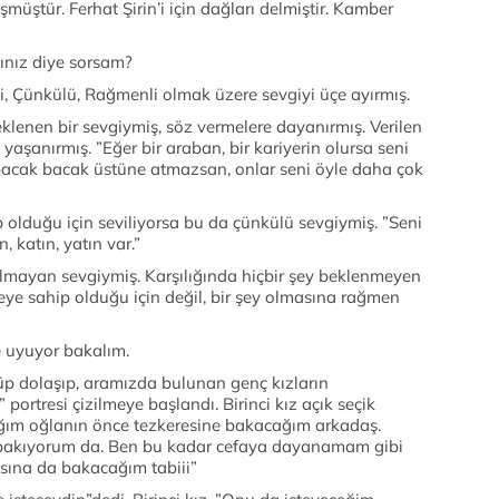
şmüştür. Ferhat Şirin’i için dağları delmiştir. Kamber
tınız diye sorsam?
, Çünkülü, Rağmenli olmak üzere sevgiyi üçe ayırmış.
 beklenen bir sevgiymiş, söz vermelere dayanırmış. Verilen
ı yaşanırmış. ”Eğer bir araban, bir kariyerin olursa seni
cak bacak üstüne atmazsan, onlar seni öyle daha çok
ip olduğu için seviliyorsa bu da çünkülü sevgiymiş. ”Seni
 katın, yatın var.”
olmayan sevgiymiş. Karşılığında hiçbir şey beklenmeyen
şeye sahip olduğu için değil, bir şey olmasına rağmen
e uyuyor bakalım.
üp dolaşıp, aramızda bulunan genç kızların
 portresi çizilmeye başlandı. Birinci kız açık seçik
ağım oğlanın önce tezkeresine bakacağım arkadaş.
 bakıyorum da. Ben bu kadar cefaya dayanamam gibi
asına da bakacağım tabiii”