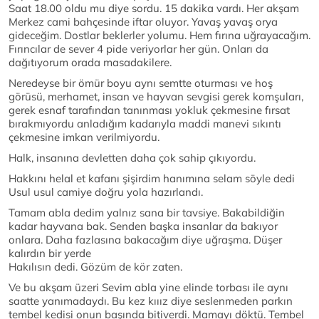
Saat 18.00 oldu mu diye sordu. 15 dakika vardı. Her akşam
Merkez cami bahçesinde iftar oluyor. Yavaş yavaş orya
gideceğim. Dostlar beklerler yolumu. Hem fırına uğrayacağım.
Fırıncılar de sever 4 pide veriyorlar her gün. Onları da
dağıtıyorum orada masadakilere.
Neredeyse bir ömür boyu aynı semtte oturması ve hoş
görüsü, merhamet, insan ve hayvan sevgisi gerek komşuları,
gerek esnaf tarafından tanınması yokluk çekmesine fırsat
bırakmıyordu anladığım kadarıyla maddi manevi sıkıntı
çekmesine imkan verilmiyordu.
Halk, insanına devletten daha çok sahip çıkıyordu.
Hakkını helal et kafanı şişirdim hanımına selam söyle dedi
Usul usul camiye doğru yola hazırlandı.
Tamam abla dedim yalnız sana bir tavsiye. Bakabildiğin
kadar hayvana bak. Senden başka insanlar da bakıyor
onlara. Daha fazlasına bakacağım diye uğraşma. Düşer
kalırdın bir yerde
Hakılısın dedi. Gözüm de kör zaten.
Ve bu akşam üzeri Sevim abla yine elinde torbası ile aynı
saatte yanımadaydı. Bu kez kııız diye seslenmeden parkın
tembel kedisi onun başında bitiverdi. Mamayı döktü. Tembel