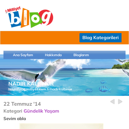
Blog Kategorileri
Ana Sayfam
Hakkımda
Bloglarım
NADİR KALBİNUR
http://blog.milliyet.com.tr/nadirkalbinur
22 Temmuz '14
Kategori
Gündelik Yaşam
Sevim abla