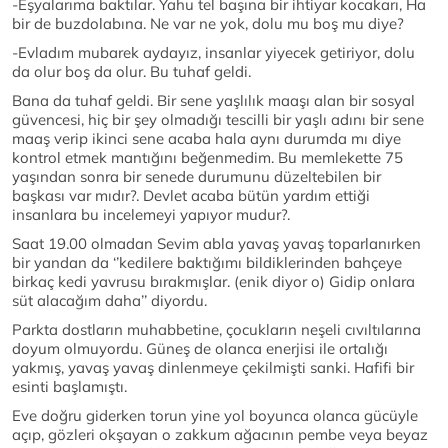
-Eşyalarıma baktılar. Yahu tel başına bir ihtiyar kocakarı, Ha
bir de buzdolabına. Ne var ne yok, dolu mu boş mu diye?
-Evladım mubarek aydayız, insanlar yiyecek getiriyor, dolu
da olur boş da olur. Bu tuhaf geldi.
Bana da tuhaf geldi. Bir sene yaşlılık maaşı alan bir sosyal
güvencesi, hiç bir şey olmadığı tescilli bir yaşlı adını bir sene
maaş verip ikinci sene acaba hala aynı durumda mı diye
kontrol etmek mantığını beğenmedim. Bu memlekette 75
yaşından sonra bir senede durumunu düzeltebilen bir
başkası var mıdır?. Devlet acaba bütün yardım ettiği
insanlara bu incelemeyi yapıyor mudur?.
Saat 19.00 olmadan Sevim abla yavaş yavaş toparlanırken
bir yandan da ‘’kedilere baktığımı bildiklerinden bahçeye
birkaç kedi yavrusu bırakmışlar. (enik diyor o) Gidip onlara
süt alacağım daha’’ diyordu.
Parkta dostların muhabbetine, çocukların neşeli cıvıltılarına
doyum olmuyordu. Güneş de olanca enerjisi ile ortalığı
yakmış, yavaş yavaş dinlenmeye çekilmişti sanki. Hafifi bir
esinti başlamıştı.
Eve doğru giderken torun yine yol boyunca olanca gücüyle
açıp, gözleri okşayan o zakkum ağacının pembe veya beyaz