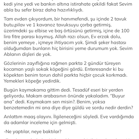
kedi yine yedi ve bankın altına istirahate çekildi fakat Sevim
abla bu sefer biraz daha hazırlıklıydı.
Tam evden çıkıyordum, bir hanımefendi, şu içinde 2 tavuk
butu,pilav ve 1 kavanoz tavuksuyu çorba getirmiş,
üzerimdeki şu elbise ve baş örtüsünü getirmiş, içine de 100
lira fitre parası koymuş. Allah razı olsun, Ev erzak dolu,
benim yemeye , içmeye ihtiyacım yok. Şimdi şeker hastası
olduğumdan bunların hiç birisini yeme durumum yok. Sevim
Ablanın dişleri de yok.
Gözlerinin zayıflığına rağmen parkta 2 gündür türeyen
kocaman yaşlı sokak köpeğini gördü. Enteresandır ki bu
köpekten benim torun dahil parkta hiçbir çocuk korkmadı.
Yemekleri köpeğe yedirdik.
Bugün kaymakama gittim dedi. Tesadüf eseri bir yerden
geliyordu. Makam arabasının önünde yakaladım. ‘’Buyur
ana’’ dedi. Kaymakam sen misin?. Benim, yoksa
benzetemedin mi ana diye diye güldü ve sordu nedir derdin?
Anlattım maaş olayını. İlgileneceğini söyledi. Eve vardığımda
da adamlar inceleme için gelmişti.
-Ne yaptılar, neye baktılar?