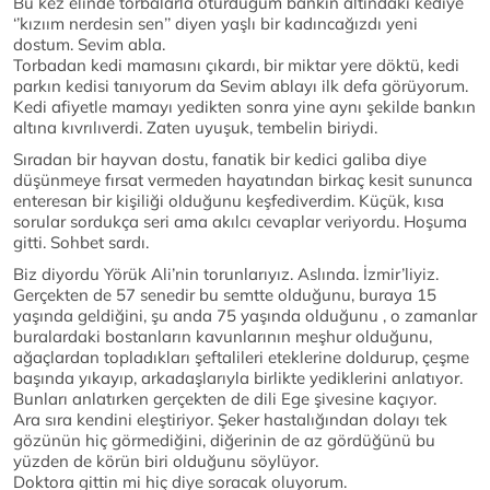
Bu kez elinde torbalarla oturduğum bankın altındaki kediye
‘’kızıım nerdesin sen’’ diyen yaşlı bir kadıncağızdı yeni
dostum. Sevim abla.
Torbadan kedi mamasını çıkardı, bir miktar yere döktü, kedi
parkın kedisi tanıyorum da Sevim ablayı ilk defa görüyorum.
Kedi afiyetle mamayı yedikten sonra yine aynı şekilde bankın
altına kıvrılıverdi. Zaten uyuşuk, tembelin biriydi.
Sıradan bir hayvan dostu, fanatik bir kedici galiba diye
düşünmeye fırsat vermeden hayatından birkaç kesit sununca
enteresan bir kişiliği olduğunu keşfediverdim. Küçük, kısa
sorular sordukça seri ama akılcı cevaplar veriyordu. Hoşuma
gitti. Sohbet sardı.
Biz diyordu Yörük Ali’nin torunlarıyız. Aslında. İzmir’liyiz.
Gerçekten de 57 senedir bu semtte olduğunu, buraya 15
yaşında geldiğini, şu anda 75 yaşında olduğunu , o zamanlar
buralardaki bostanların kavunlarının meşhur olduğunu,
ağaçlardan topladıkları şeftalileri eteklerine doldurup, çeşme
başında yıkayıp, arkadaşlarıyla birlikte yediklerini anlatıyor.
Bunları anlatırken gerçekten de dili Ege şivesine kaçıyor.
Ara sıra kendini eleştiriyor. Şeker hastalığından dolayı tek
gözünün hiç görmediğini, diğerinin de az gördüğünü bu
yüzden de körün biri olduğunu söylüyor.
Doktora gittin mi hiç diye soracak oluyorum.