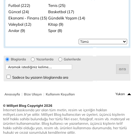
Futbol (222)
Tenis (25)
Güncel (24)
Basketbol (17)
Ekonomi - Finans (15)
Gündelik Yaşam (14)
Voleybol (12)
Kitap (9)
Anılar (9)
Spor (8)
Bloglarda
Yazarlarda
Galerilerde
Sadece bu yazarın bloglarında ara
|
|
Yukarı
Anasayfa
Bize Ulaşın
Kullanım Koşulları
© Milliyet Blog Copyright 2026
İnternet baskısında yer alan tüm metin, resim ve içeriğin hakları
milliyet.com.tr'ye aittir. Milliyet Blog kullanıcıları ve üyeleri, üçüncü kişilerin
telif hakkı sahibi bulunduğu her türlü fikri eser, fotoğraf, resim vb. materyal ve
ürünleri kullanamazlar. Blog kullanıcı ve yazarlarının, üçüncü kişilerin telif
hakkı sahibi olduğu yazı, resim vb. ürünleri kullanması durumunda, her türlü
hukuki ve cezai sorumluluk kendilerine aittir.