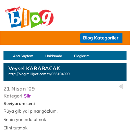
Blog Kategorileri
Ana Sayfam
Hakkımda
Bloglarım
Veysel KARABACAK
http://blog.milliyet.com.tr/066104009
21 Nisan '09
Kategori
Şiir
Seviyorum seni
Rüya gibiydi pınar gözlüm,
Senin yanında olmak
Elini tutmak