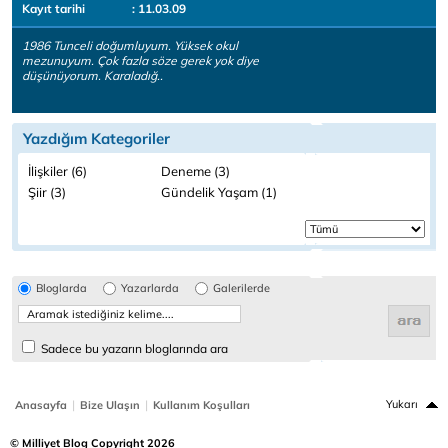
Kayıt tarihi
: 11.03.09
1986 Tunceli doğumluyum. Yüksek okul
mezunuyum. Çok fazla söze gerek yok diye
düşünüyorum. Karaladığ..
Yazdığım Kategoriler
İlişkiler (6)
Deneme (3)
Şiir (3)
Gündelik Yaşam (1)
Bloglarda
Yazarlarda
Galerilerde
Sadece bu yazarın bloglarında ara
|
|
Yukarı
Anasayfa
Bize Ulaşın
Kullanım Koşulları
© Milliyet Blog Copyright 2026