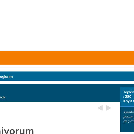
loglarım
Topla
: 280
amak
Kayıt 
Kediler
pazar 
geçirm
miyorum