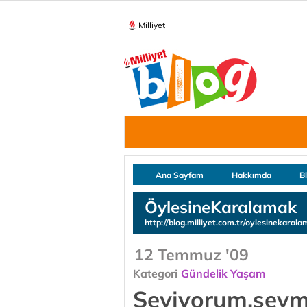
Milliyet
Ana Sayfam
Hakkımda
B
ÖylesineKaralamak
http://blog.milliyet.com.tr/oylesinekaral
12 Temmuz '09
Kategori
Gündelik Yaşam
Seviyorum,sev