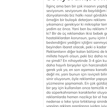
İlginç ama ben bir çok insanın yaptı
seviyorum. seviyorum da bayıldığım 
dünyalarında biz halkı nasıl gördükl
örneğin bir bulaşık deterjanı reklamı
yıkamanız gerekiyor ki mikroplar te
yedim az önce. Yani ben bu reklamı 
ki? Bir de üç reklamdan ikisi bebek g
hastalıklardan korunsun, şunu içirin 
beslendiğini yediğini içtiğini sanmı
beyinden ibaret olacak, peki o kadar
Reklamların diğer kalan bölümü de ka
millete hayırlı olsun, peki biz daha 
ne şimdi? En nihayetinde 3-4 gün kul
daha hayırlı birşeyler için harcanabi
gerek yok ya, en son aşaması kanatlı
değil mi, yani bunun için isviçreli 
sinir oluyorum, öyle reklamlar yapıy
yüzmesine şaşmamalı. En çok güldüğüm
bir şey için kullanılan onca temizlik
da süperkahraman karakterler oluyor. Ü
reklamlarda hemen nazikçe bir el har
nedense o leke iyice tırtıklanıp sinir
yapılan reklam paralarına iyiden iy