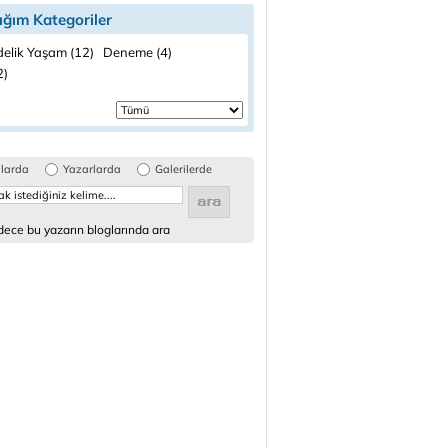
ığım Kategoriler
elik Yaşam (12)
Deneme (4)
2)
glarda
Yazarlarda
Galerilerde
ece bu yazarın bloglarında ara