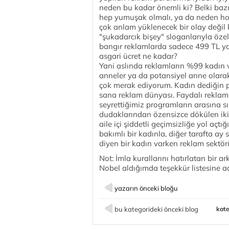
neden bu kadar önemli ki? Belki baz
hep yumuşak olmalı, ya da neden hoş
çok anlam yüklenecek bir olay değil
"şukadarcık bişey" sloganlarıyla özel
bangır reklamlarda sadece 499 TL ya
asgari ücret ne kadar?
Yani aslında reklamların %99 kadın v
anneler ya da potansiyel anne olarak
çok merak ediyorum. Kadın dediğin pa
sana reklam dünyası. Faydalı reklam
seyrettiğimiz programların arasına sık
dudaklarından özensizce dökülen iki 
aile içi şiddetli geçimsizliğe yol aç
bakımlı bir kadınla, diğer tarafta ay
diyen bir kadın varken reklam sektö
Not: İmla kurallarını hatırlatan bir 
Nobel aldığımda teşekkür listesine ad
yazarın önceki bloğu
bu kategorideki önceki blog
kate