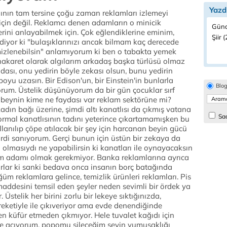
Yazd
ğının tam tersine çoğu zaman reklamları izlemeyi
için değil. Reklamcı denen adamların o minicik
Günd
erini anlayabilmek için. Çok eğlendiklerine eminim,
Şiir (
 diyor ki "bulaşıklarınızı ancak bilmam kaç derecede
mizlenebilsin" anlamıyorum ki ben o tabakta yemek
hakaret olarak algılarım arkadaş başka türlüsü olmaz
ıdası, onu yedirin böyle zekası olsun, bunu yedirin
boyu uzasın. Bir Edison'un, bir Einstein'in bunlarla
Blo
yorum. Üstelik düşünüyorum da bir gün çocuklar sırf
 beynin kime ne faydası var reklam sektörüne mi?
dın bağı üzerine, şimdi altı kanatlısı da çıkmış vatana
Sad
normal kanatlısının tadını yeterince çıkartamamışken bu
lanılıp çöpe atılacak bir şey için harcanan beyin gücü
lirdi sanıyorum. Gerçi bunun için üstün bir zekaya da
 olmasıydı ne yapabilirsin ki kanatları ile oynayacaksın
bilim adamı olmak gerekmiyor. Banka reklamlarına ayrıca
orlar ki sanki bedava onca insanın borç batağında
 reklamlara gelince, temizlik ürünleri reklamları. Pis
 maddesini temsil eden şeyler neden sevimli bir ördek ya
stelik her birini zorlu bir lekeye sıktığınızda,
eketiyle ile çıkıveriyor ama evde denendiğinde
den küfür etmeden çıkmıyor. Hele tuvalet kağıdı için
iye acıyorum, popomu sileceğim şeyin yumuşaklığı