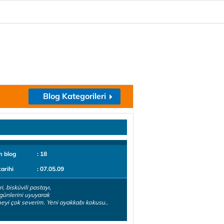
Blog Kategorileri
m blog
: 18
tarihi
: 07.05.09
i, bisküvili pastayı,
günlerini uyuyarak
eyi çok severim. Yeni ayakkabı kokusu..