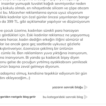
ı insanlar yumuşak tuvalet kağıdı sevmiyordur neden
 kokulu olmalı, en nihayetinde silicem ve çöpe atıcam
 ki bu. Mücevher reklamlarına ayrıca uyuz oluyorum
likle kadınlar için özel günler öncesi yayınlanan bangır
 da 399 TL. gibi açıklamalar yapılıyor ve düşünüyorum
e çocuk üzerine, kadınları sürekli para harcayan
 gördükleri için. Eski kadınlar reklamsız ne yapıyormuş
ra harcar, kadın dediğin erkeğin iliğini sömürür al
lar ise ancak gece geç saatlerde uykusuz gözlerle
ıştırılıveriyor, özensizce çekilmiş bir ünlünün
cümle ile. Ben reklamların yuva yıktığına inanıyorum,
tığına inanıyorum. Bi yanda şu kadarcık bişey diyen
 sonu gelse de çocuğun yırtılmış ayakkabısını yenilesek
rünün başına zeval gelmeye diyorum.
arkadaşımız olmuş, kendisine teşekkür ediyorum bir gün
ını ekleyeceğim...:)
yazarın sonraki bloğu
goriden rastgele blog getir
bu kategorideki sonraki blog