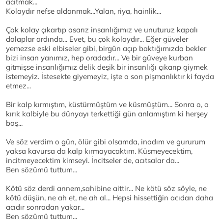
acıtmak...
Kolaydır nefse aldanmak...Yalan, riya, hainlik...
Çok kolay çıkartıp asarız insanlığımız ve unuturuz kapalı
dolaplar ardında... Evet, bu çok kolaydır... Eğer güveler
yemezse eski elbiseler gibi, birgün açıp baktığımızda bekler
bizi insan yanımız, hep oradadır... Ve bir güveye kurban
gitmişse insanlığımız delik deşik bir insanlığı çıkarıp giymek
istemeyiz. İstesekte giyemeyiz, işte o son pişmanlıktır ki fayda
etmez...
Bir kalp kırmıştım, küstürmüştüm ve küsmüştüm... Sonra o, o
kırık kalbiyle bu dünyayı terkettiği gün anlamıştım ki herşey
boş...
Ve söz verdim o gün, ölür gibi olsamda, inadım ve gururum
yaksa kavursa da kalp kırmayacaktım. Küsmeyecektim,
incitmeyecektim kimseyi. İncitseler de, acıtsalar da...
Ben sözümü tuttum...
Kötü söz derdi annem,sahibine aittir... Ne kötü söz söyle, ne
kötü düşün, ne ah et, ne ah al... Hepsi hissettiğin acıdan daha
acıdır sonradan yakar...
Ben sözümü tuttum...