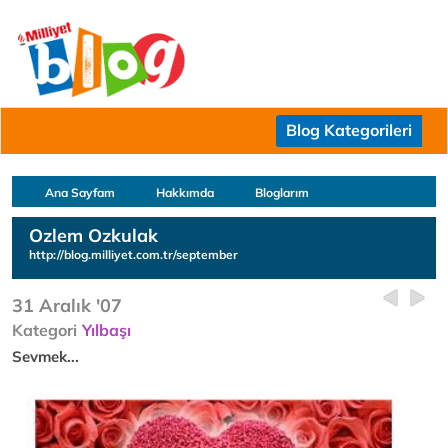
Blog Kategorileri
Ana Sayfam
Hakkımda
Bloglarım
Ozlem Ozkulak
http://blog.milliyet.com.tr/september
31 Aralık '07
Kategori
Yılbaşı
Sevmek...