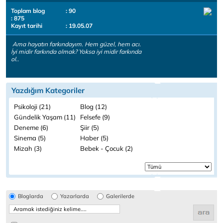
Toplam blog
: 90
: 875
Kayıt tarihi
: 19.05.07
Ama hayatın farkındayım. Hem güzel, hem acı.
İyi midir farkında olmak? Yoksa iyi midir farkında
ol..
Yazdığım Kategoriler
Psikoloji (21)
Blog (12)
Gündelik Yaşam (11)
Felsefe (9)
Deneme (6)
Şiir (5)
Sinema (5)
Haber (5)
Mizah (3)
Bebek - Çocuk (2)
Bloglarda
Yazarlarda
Galerilerde