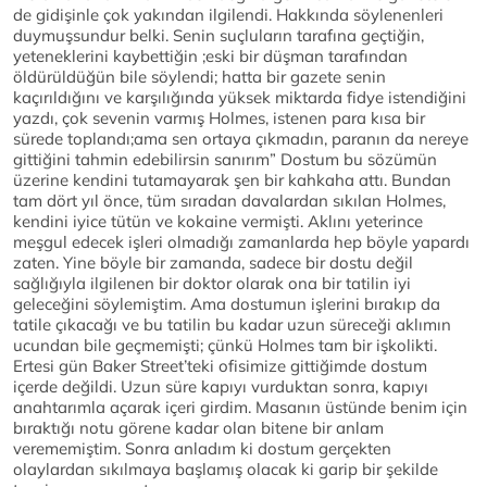
de gidişinle çok yakından ilgilendi. Hakkında söylenenleri
duymuşsundur belki. Senin suçluların tarafına geçtiğin,
yeteneklerini kaybettiğin ;eski bir düşman tarafından
öldürüldüğün bile söylendi; hatta bir gazete senin
kaçırıldığını ve karşılığında yüksek miktarda fidye istendiğini
yazdı, çok sevenin varmış Holmes, istenen para kısa bir
sürede toplandı;ama sen ortaya çıkmadın, paranın da nereye
gittiğini tahmin edebilirsin sanırım” Dostum bu sözümün
üzerine kendini tutamayarak şen bir kahkaha attı. Bundan
tam dört yıl önce, tüm sıradan davalardan sıkılan Holmes,
kendini iyice tütün ve kokaine vermişti. Aklını yeterince
meşgul edecek işleri olmadığı zamanlarda hep böyle yapardı
zaten. Yine böyle bir zamanda, sadece bir dostu değil
sağlığıyla ilgilenen bir doktor olarak ona bir tatilin iyi
geleceğini söylemiştim. Ama dostumun işlerini bırakıp da
tatile çıkacağı ve bu tatilin bu kadar uzun süreceği aklımın
ucundan bile geçmemişti; çünkü Holmes tam bir işkolikti.
Ertesi gün Baker Street’teki ofisimize gittiğimde dostum
içerde değildi. Uzun süre kapıyı vurduktan sonra, kapıyı
anahtarımla açarak içeri girdim. Masanın üstünde benim için
bıraktığı notu görene kadar olan bitene bir anlam
verememiştim. Sonra anladım ki dostum gerçekten
olaylardan sıkılmaya başlamış olacak ki garip bir şekilde