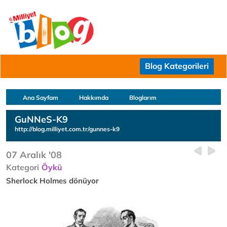
Blog Kategorileri
Ana Sayfam
Hakkımda
Bloglarım
GuNNeS-K9
http://blog.milliyet.com.tr/gunnes-k9
07 Aralık '08
Kategori
Öykü
Sherlock Holmes dönüyor