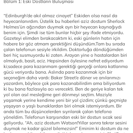
Bölüm 1: Eski Dostların Buluşması
“Edinburgh’de akıl almaz cinayet” Eskiden olsa nasıl da
heyecanlanırdım. Üstelik bu haberleri aziz dostum Sherlock
Holmes’ün ağzından duymak ayrı bir heyecan kaynağıydı
benim için. Şimdi ise tüm bunlar hiçbir şey ifade etmiyordu.
Gazeteyi elimden bırakacaktım ki, eski günlerin hatırı için
habere bir göz atmam gerektiğini düşündüm.Tam bu sırada
çalan telefonun sesiyle irkildim. Doktorluğa döndüğümden
beri hiç susmuyordu ki zaten. Arayan yine o hastalardan biri
olmalıydı, basit, aciz. Hepsinden öylesine nefret ediyordum
ki;sadece para kazanmam gerektiği gerçeği onlara katlanma
gücü veriyordu bana. Aslında para kazanmak için bir
seçeneğim daha vardı: Baker Street’e döner ve anılarımızı
yazardım, böylece çok para kazanabilirdim ama biliyordum
ki bu bana fazlasıyla acı verecekti. Ben de geriye kalan tek
yol olan asıl mesleğime geri dönmeyi seçtim. Maziyle
yaşamak yerine kendime yeni bir yol çizdim; çünkü geçmişte
yaşayan o yaşlı bunaklardan biri olmak istemiyordum. Bir
anda tüm bu düşüncelerden sıyrılarak çalan telefona
yöneldim. Telefonun karşısından eski bir dostun sıcak sesi
geliyordu. “Ah, aziz dostum Watson!Yıllar sonra tekrar sesini
duymak ne kadar güzel bilemezsin!” Eminim ki dostum da ne