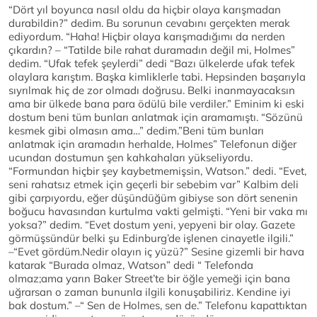
“Dört yıl boyunca nasıl oldu da hiçbir olaya karışmadan
durabildin?” dedim. Bu sorunun cevabını gerçekten merak
ediyordum. “Haha! Hiçbir olaya karışmadığımı da nerden
çıkardın? – “Tatilde bile rahat duramadın değil mi, Holmes”
dedim. “Ufak tefek şeylerdi” dedi “Bazı ülkelerde ufak tefek
olaylara karıştım. Başka kimliklerle tabi. Hepsinden başarıyla
sıyrılmak hiç de zor olmadı doğrusu. Belki inanmayacaksın
ama bir ülkede bana para ödülü bile verdiler.” Eminim ki eski
dostum beni tüm bunları anlatmak için aramamıştı. “Sözünü
kesmek gibi olmasın ama…” dedim.”Beni tüm bunları
anlatmak için aramadın herhalde, Holmes” Telefonun diğer
ucundan dostumun şen kahkahaları yükseliyordu.
“Formundan hiçbir şey kaybetmemişsin, Watson.” dedi. “Evet,
seni rahatsız etmek için geçerli bir sebebim var” Kalbim deli
gibi çarpıyordu, eğer düşündüğüm gibiyse son dört senenin
boğucu havasından kurtulma vakti gelmişti. “Yeni bir vaka mı
yoksa?” dedim. “Evet dostum yeni, yepyeni bir olay. Gazete
görmüşsündür belki şu Edinburg’de işlenen cinayetle ilgili.”
–“Evet gördüm.Nedir olayın iç yüzü?” Sesine gizemli bir hava
katarak “Burada olmaz, Watson” dedi “ Telefonda
olmaz;ama yarın Baker Street’te bir öğle yemeği için bana
uğrarsan o zaman bununla ilgili konuşabiliriz. Kendine iyi
bak dostum.” –“ Sen de Holmes, sen de.” Telefonu kapattıktan