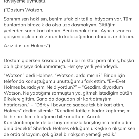
tavsiyeme uymuştu.
(“Dostum Watson,
Sanırım sen haklısın, benim ufak bir tatile ihtiyacım var. Tüm
bunlardan birazcık da olsa uzaklaşmalıyım. Gittiğim
yerlerden sana kart atarım. Beni merak etme. Ayrıca senden
gidişimi açıklamak zorunda kalacağından ötürü özür dilerim.
Aziz dostun Holmes”)
Dostum giderken kasadan yüklü bir miktar para almış, başka
da hiçbir şeye dokunmamıştı. Her şey yerli yerindeydi.
“Watson” dedi Holmes. “Watson, orda mısın?” Bir an için
telefonda konuştuğumu unuttuğumu fark ettim. “Ev-Evet
Holmes buradayım. Ne diyordun?” – “Gezdim, diyordum
Watson. Ne yaptığımı sormuştun ya, gitmek istediğim bütün
ülkelere gittim. Sana da doğudan bir kart atmıştım
hatırlarsan.” – “Dört yıl boyunca sadece tek bir kart attın,
Holmes” dedim sitemle. “Kendimi tatile o kadar kaptırmışım
ki, bir ara kim olduğumu bile unuttum. Ancak
Konstantinopolis’de bir hayranımızla karşılaşınca hatırladım
ünlü dedektif Sherlock Holmes olduğumu. Keşke o akşam sen
de orda olsaydın, çok güzel bir akşam yemeği yedik.”