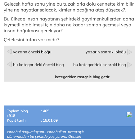
Gelecek hafta sonu yine bu tuzaklarla dolu cennette kim bilir
yine ne hayatlar solacak, kimlerin ocağına ateş düşecek?.
Bu ülkede insan hayatının şehirdeki gayrimenkullerden daha
kıymetli olabilmesi için daha ne kadar zaman geçmesi veya
insan boğulması gerekiyor?.
Çetelesini tutan var mıdır?
yazarın önceki bloğu
yazarın sonraki bloğu
bu kategorideki önceki blog
bu kategorideki sonraki blog
kategoriden rastgele blog getir
Toplam blog
: 465
: 918
Kayıt tarihi
: 15.01.09
İstanbul doğumluyum.. İstanbul'un tramvaylı
döneminden bu şehirde yaşıyorum. Gençlik