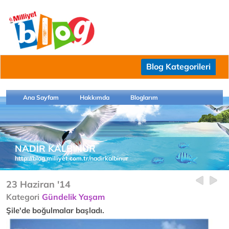
Blog Kategorileri
Ana Sayfam
Hakkımda
Bloglarım
NADİR KALBİNUR
http://blog.milliyet.com.tr/nadirkalbinur
23 Haziran '14
Kategori
Gündelik Yaşam
Şile'de boğulmalar başladı.