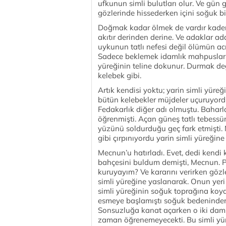
ufkunun simli bulutları olur. Ve gün ge
gözlerinde hissederken içini soğuk bir
Doğmak kadar ölmek de vardır kaderd
akıtır derinden derine. Ve adaklar ad
uykunun tatlı nefesi değil ölümün ac
Sadece beklemek idamlık mahpuslar gib
yüreğinin teline dokunur. Durmak değ
kelebek gibi.
Artık kendisi yoktu; yarin simli yüreğ
bütün kelebekler müjdeler uçuruyordu
Fedakarlık diğer adı olmuştu. Baharla
öğrenmişti. Açan güneş tatlı tebessüm
yüzünü soldurduğu geç fark etmişti. 
gibi çırpınıyordu yarin simli yüreğin
Mecnun’u hatırladı. Evet, dedi kendi 
bahçesini buldum demişti, Mecnun. P
kuruyayım? Ve kararını verirken gözle
simli yüreğine yaslanarak. Onun yeri 
simli yüreğinin soğuk toprağına koyd
esmeye başlamıştı soğuk bedeninden 
Sonsuzluğa kanat açarken o iki damla
zaman öğrenemeyecekti. Bu simli yürekl