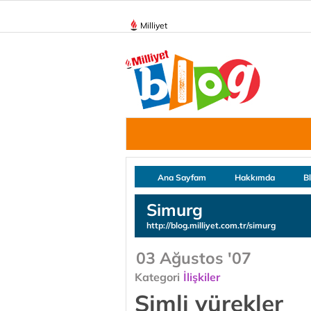
Milliyet
Ana Sayfam
Hakkımda
B
Simurg
http://blog.milliyet.com.tr/simurg
03 Ağustos '07
Kategori
İlişkiler
Simli yürekler