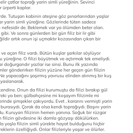
lir çatlar toprağı yarin simli yüreğinin. Sevinci
 ürperti kaplar.
e. Tutuşan kabinin ateşine göz pınarlarından yaşlar
ar yarin simli yüreğine. Gözlerinde tüten sadece
ı nefesidir de. Beklemek var ya ölümden beter olan.
i. Ve sonra günlerden bir gün filiz bir lir gibi
ildir artık onun işi uçmaktır kozasından çıkan bir
i ve açan filiz vardı. Bütün kuşlar şarkılar söylüyor
 yüreğine. O filizi büyütmek ve açtırmak tek emeliydi.
r doğurgandır yazlar ise sinsi. Bunu ilk yazında
ler gönderirken filizin yüzüne her geçen gün filizin
Ne yapacağını şaşırmış yavrusu elinden alınmış bir kuş
e yaslanarak.
kendine. Onun da filizi kurumuştu da filizi bırakıp gül
eki ya ben; gülbahçesine mi koşayım filizimle mi
rinde şimşekler çakıyordu. Evet , kararını vermişti yarin
burasıydı. Çorak da olsa kendi toprağıydı. Başını yarin
u. Kuruyan filizinin hemen yanına. Soğuk bir rüzgar
filizin gövdesine iki damla gözyaşı dökülürken.
 yaşla filizin simli yürekte hayat bulduğunu hiçbir
erin özelliğiydi. Onlar filizleriyle yaşar ve ölürler.