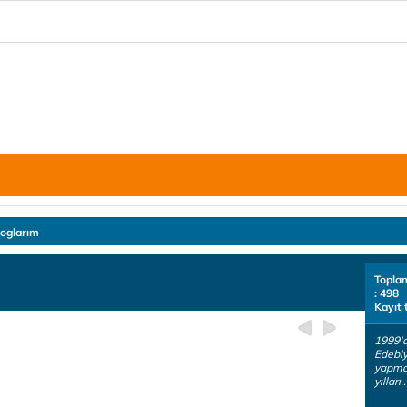
loglarım
Topla
: 498
Kayıt 
1999'
Edebiy
yapmak
yılları..