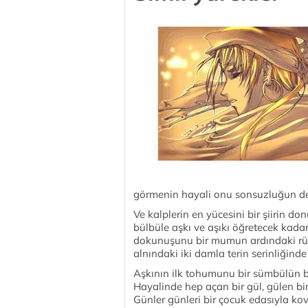
görmenin hayali onu sonsuzluğun der
Ve kalplerin en yücesini bir şiirin d
bülbüle aşkı ve aşıkı öğretecek kada
dokunuşunu bir mumun ardındaki rüzg
alnındaki iki damla terin serinliğin
Aşkının ilk tohumunu bir sümbülün ba
Hayalinde hep açan bir gül, gülen b
Günler günleri bir çocuk edasıyla ko