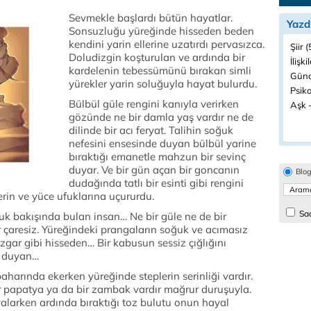
Sevmekle başlardı bütün hayatlar.
Yazd
Sonsuzluğu yüreğinde hisseden beden
kendini yarin ellerine uzatırdı pervasızca.
Şiir (
Doludizgin koşturulan ve ardında bir
İlişki
kardelenin tebessümünü bırakan simli
Günc
yürekler yarin soluğuyla hayat bulurdu.
Psiko
Bülbül güle rengini kanıyla verirken
Aşk -
gözünde ne bir damla yaş vardır ne de
dilinde bir acı feryat. Talihin soğuk
nefesini ensesinde duyan bülbül yarine
bıraktığı emanetle mahzun bir sevinç
duyar. Ve bir gün açan bir goncanın
Blo
dudağında tatlı bir esinti gibi rengini
in ve yüce ufuklarına uçururdu.
Sad
onuk bakışında bulan insan… Ne bir güle ne de bir
r çaresiz. Yüreğindeki prangaların soğuk ve acımasız
ar gibi hisseden… Bir kabusun sessiz çığlığını
de duyan…
harında ekerken yüreğinde steplerin serinliği vardır.
ir papatya ya da bir zambak vardır mağrur duruşuyla.
valarken ardında bıraktığı toz bulutu onun hayal