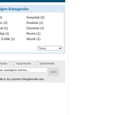
ığım Kategoriler
5)
Sosyoloji (2)
ler (2)
Dostluk (1)
el (1)
Deneme (1)
loji (1)
Resim (1)
 Evlilik (1)
Müzik (1)
glarda
Yazarlarda
Galerilerde
ece bu yazarın bloglarında ara