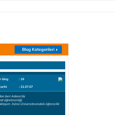
Blog Kategorileri
m blog
: 16
tarihi
: 21.07.07
dan beri Adana'da
at öğretmenliği
tayım. İnönü Üniversitesindeki öğrencilik