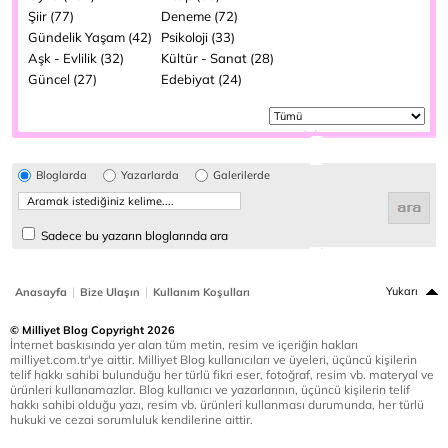
Şiir (77)
Deneme (72)
Gündelik Yaşam (42)
Psikoloji (33)
Aşk - Evlilik (32)
Kültür - Sanat (28)
Güncel (27)
Edebiyat (24)
Bloglarda
Yazarlarda
Galerilerde
Sadece bu yazarın bloglarında ara
|
|
Yukarı
Anasayfa
Bize Ulaşın
Kullanım Koşulları
© Milliyet Blog Copyright 2026
İnternet baskısında yer alan tüm metin, resim ve içeriğin hakları
milliyet.com.tr'ye aittir. Milliyet Blog kullanıcıları ve üyeleri, üçüncü kişilerin
telif hakkı sahibi bulunduğu her türlü fikri eser, fotoğraf, resim vb. materyal ve
ürünleri kullanamazlar. Blog kullanıcı ve yazarlarının, üçüncü kişilerin telif
hakkı sahibi olduğu yazı, resim vb. ürünleri kullanması durumunda, her türlü
hukuki ve cezai sorumluluk kendilerine aittir.