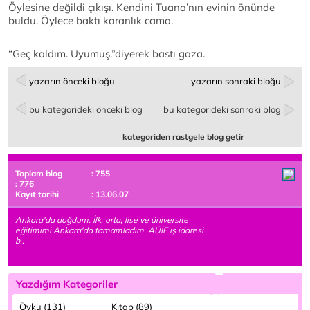
Öylesine değildi çıkışı. Kendini Tuana’nın evinin önünde
buldu. Öylece baktı karanlık cama.
“Geç kaldım. Uyumuş.”diyerek bastı gaza.
yazarın önceki bloğu
yazarın sonraki bloğu
bu kategorideki önceki blog
bu kategorideki sonraki blog
kategoriden rastgele blog getir
Toplam blog
: 755
: 776
Kayıt tarihi
: 13.06.07
Ankara'da doğdum. İlk, orta, lise ve üniversite
eğitimimi Ankara'da tamamladım. AÜİF iş idaresi
b..
Yazdığım Kategoriler
Öykü (131)
Kitap (89)