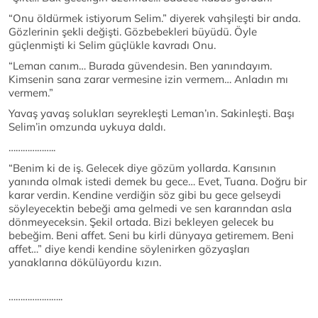
“Onu öldürmek istiyorum Selim.” diyerek vahşileşti bir anda.
Gözlerinin şekli değişti. Gözbebekleri büyüdü. Öyle
güçlenmişti ki Selim güçlükle kavradı Onu.
“Leman canım… Burada güvendesin. Ben yanındayım.
Kimsenin sana zarar vermesine izin vermem… Anladın mı
vermem.”
Yavaş yavaş solukları seyrekleşti Leman’ın. Sakinleşti. Başı
Selim’in omzunda uykuya daldı.
………………..
“Benim ki de iş. Gelecek diye gözüm yollarda. Karısının
yanında olmak istedi demek bu gece… Evet, Tuana. Doğru bir
karar verdin. Kendine verdiğin söz gibi bu gece gelseydi
söyleyecektin bebeği ama gelmedi ve sen kararından asla
dönmeyeceksin. Şekil ortada. Bizi bekleyen gelecek bu
bebeğim. Beni affet. Seni bu kirli dünyaya getiremem. Beni
affet…” diye kendi kendine söylenirken gözyaşları
yanaklarına dökülüyordu kızın.
…………………..