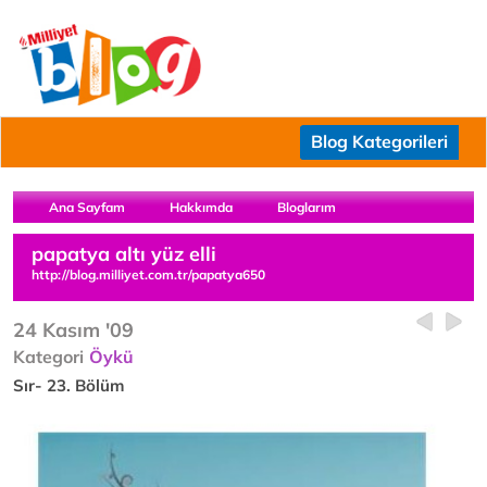
Blog Kategorileri
Ana Sayfam
Hakkımda
Bloglarım
papatya altı yüz elli
http://blog.milliyet.com.tr/papatya650
24 Kasım '09
Kategori
Öykü
Sır- 23. Bölüm