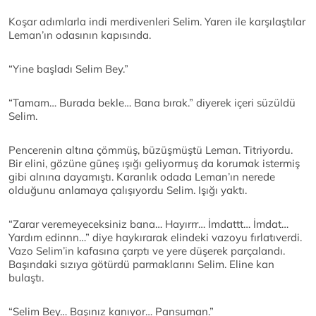
Koşar adımlarla indi merdivenleri Selim. Yaren ile karşılaştılar
Leman’ın odasının kapısında.
“Yine başladı Selim Bey.”
“Tamam… Burada bekle… Bana bırak.” diyerek içeri süzüldü
Selim.
Pencerenin altına çömmüş, büzüşmüştü Leman. Titriyordu.
Bir elini, gözüne güneş ışığı geliyormuş da korumak istermiş
gibi alnına dayamıştı. Karanlık odada Leman’ın nerede
olduğunu anlamaya çalışıyordu Selim. Işığı yaktı.
“Zarar veremeyeceksiniz bana… Hayırrr… İmdattt… İmdat…
Yardım edinnn…” diye haykırarak elindeki vazoyu fırlatıverdi.
Vazo Selim’in kafasına çarptı ve yere düşerek parçalandı.
Başındaki sızıya götürdü parmaklarını Selim. Eline kan
bulaştı.
“Selim Bey… Başınız kanıyor… Pansuman.”