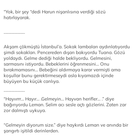
“Yok, bir şey “dedi Harun nişanlısına verdiği sözü
hatırlayarak.
…………………
Akşam çökmüştü İstanbul’a. Sokak lambaları aydınlatıyordu
şimdi sokakları. Pencereden dışarı bakıyordu Tuana. Gözü
yoldaydı. Gelme dediği halde bekliyordu. Gelmesini,
sarmasını istiyordu. Bebeklerini öğrenmesini… Onu
bırakmamasını… Bebeğini aldırmaya karar vermişti ama
koşullar bunu gerektirmeseydi asla kıyamazdı içinde
büyüyen bu küçük canlıya.
…………………
“Hayıırrr… Hayır… .Gelmeyin… Hayvan herifler… .” diye
bağırıyordu Leman. Selim acı sesle açtı gözlerini. Zaten zar
zor dalmıştı uykuya.
“Gelmeyin diyorum size.” diye haykırdı Leman ve anında bir
şangırtı işitildi derinlerden.