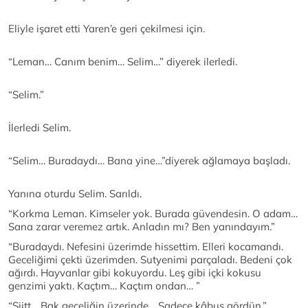
Eliyle işaret etti Yaren’e geri çekilmesi için.
“Leman… Canım benim… Selim…” diyerek ilerledi.
“Selim.”
İlerledi Selim.
“Selim… Buradaydı… Bana yine…”diyerek ağlamaya başladı.
Yanına oturdu Selim. Sarıldı.
“Korkma Leman. Kimseler yok. Burada güvendesin. O adam…
Sana zarar veremez artık. Anladın mı? Ben yanındayım.”
“Buradaydı. Nefesini üzerimde hissettim. Elleri kocamandı.
Geceliğimi çekti üzerimden. Sutyenimi parçaladı. Bedeni çok
ağırdı. Hayvanlar gibi kokuyordu. Leş gibi içki kokusu
genzimi yaktı. Kaçtım… Kaçtım ondan… ”
“Şiitt… Bak geceliğin üzerinde… Sadece kâbus gördün.”