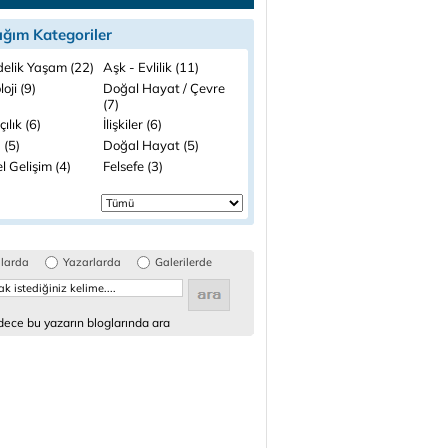
ığım Kategoriler
elik Yaşam (22)
Aşk - Evlilik (11)
loji (9)
Doğal Hayat / Çevre
(7)
çılık (6)
İlişkiler (6)
 (5)
Doğal Hayat (5)
el Gelişim (4)
Felsefe (3)
glarda
Yazarlarda
Galerilerde
ece bu yazarın bloglarında ara