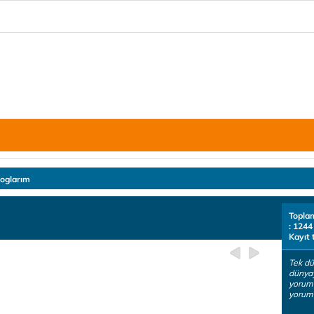
loglarım
Topla
: 1244
Kayıt 
Tek d
dünyay
yoruml
yorumu