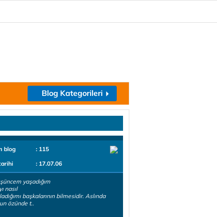
Blog Kategorileri
m blog
: 115
tarihi
: 17.07.06
üşüncem yaşadığım
ı nasıl
adığımı başkalarının bilmesidir. Aslında
n özünde t..