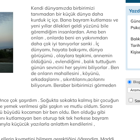
Kendi dünyamızda birbirimizi
Yazd
tanımadan bir küçük dünya daha
kurduk iç içe. Bana bayram kutlaması ve
Günd
yeni yıllar dilekleri geldi yüzünü bile
Psiko
göremdiğim insanlardan. Ama ben
onları , onlarda beni en yakınımdan
Balık
daha çok iyi tanıyorlar sanki . İç
Tarih
dünyamı, hayata bakışımı, dünya
Kişis
görüşümü , olaylara tepkimi, annemin
öldüğünü , evlendiğimi , balık tuttuğum
günün sevncini her şeyimi biliyorlar . Ben
de onların mahallesini , köyünü,
arkadaşlarını , sıkıntılarını,acılarını
Blo
biliyorum. Beraber birbirimizi görmeden
 Önce çok şaşırdım . Soğukta sokakta kalmış bir çocuğun
Sad
line yemek verilmesi gibi şaşkın ve mutlu oldum. Sonra
büyüdü kocaman bir ben oldu. Ben olduğu gibi
ını kutlamayan ben oturup tek tek herkese bayram
rıyla küçücük yazılarla anlattım kendilerini ,
 ellerin kıymetini bilmem gerektiğini öğrendim. Maddi