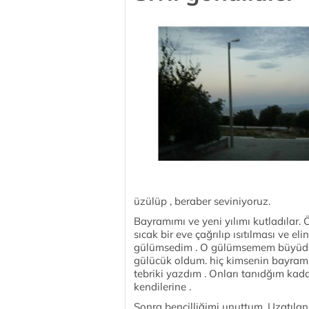
üzülüp , beraber seviniyoruz.
Bayramımı ve yeni yılımı kutladılar.
sıcak bir eve çağrılıp ısıtılması ve e
gülümsedim . O gülümsemem büyüdü 
gülücük oldum. hiç kimsenin bayram
tebriki yazdım . Onları tanıdğım kada
kendilerine .
Sonra bencilliğimi unuttum. Uzatılan