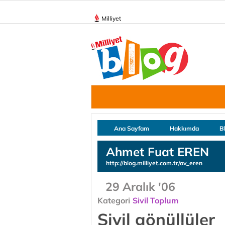
Milliyet
Ana Sayfam
Hakkımda
B
Ahmet Fuat EREN
http://blog.milliyet.com.tr/av_eren
29 Aralık '06
Kategori
Sivil Toplum
Sivil gönüllüler