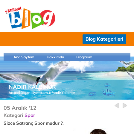
Blog Kategorileri
Ana Sayfam
Hakkımda
Bloglarım
NADİR KALBİNUR
http://blog.milliyet.com.tr/nadirkalbinur
05 Aralık '12
Kategori
Spor
Sizce Satranç Spor mudur ?.