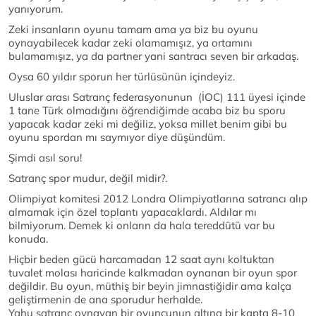
yanıyorum.
Zeki insanların oyunu tamam ama ya biz bu oyunu
oynayabilecek kadar zeki olamamışız, ya ortamını
bulamamışız, ya da partner yani santracı seven bir arkadaş.
Oysa 60 yıldır sporun her türlüsünün içindeyiz.
Uluslar arası Satranç federasyonunun (İOC) 111 üyesi içinde
1 tane Türk olmadığını öğrendiğimde acaba biz bu sporu
yapacak kadar zeki mi değiliz, yoksa millet benim gibi bu
oyunu spordan mı saymıyor diye düşündüm.
Şimdi asıl soru!
Satranç spor mudur, değil midir?.
Olimpiyat komitesi 2012 Londra Olimpiyatlarına satrancı alıp
almamak için özel toplantı yapacaklardı. Aldılar mı
bilmiyorum. Demek ki onların da hala tereddütü var bu
konuda.
Hiçbir beden gücü harcamadan 12 saat aynı koltuktan
tuvalet molası haricinde kalkmadan oynanan bir oyun spor
değildir. Bu oyun, müthiş bir beyin jimnastiğidir ama kalça
geliştirmenin de ana sporudur herhalde.
Yahu satranç oynayan bir oyuncunun altına bir kapta 8-10