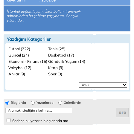
Kayıt tarihi
: 15.01.09
İstanbul doğumluyum.. İstanbul'un tramvaylı
döneminden bu şehirde yaşıyorum. Gençlik
yıllarında ..
Yazdığım Kategoriler
Futbol (222)
Tenis (25)
Güncel (24)
Basketbol (17)
Ekonomi - Finans (15)
Gündelik Yaşam (14)
Voleybol (12)
Kitap (9)
Anılar (9)
Spor (8)
Bloglarda
Yazarlarda
Galerilerde
Sadece bu yazarın bloglarında ara